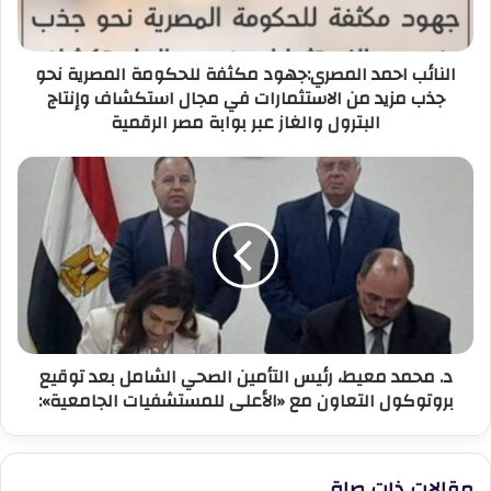
نحو
جذب
مزيد
النائب احمد المصري:جهود مكثفة للحكومة المصرية نحو
من
جذب مزيد من الاستثمارات في مجال استكشاف وإنتاج
الاستثمارات
البترول والغاز عبر بوابة مصر الرقمية
في
مجال
استكشاف
د.
وإنتاج
محمد
البترول
معيط،
والغاز
رئيس
عبر
التأمين
بوابة
الصحي
مصر
الشامل
الرقمية
بعد
توقيع
د. محمد معيط، رئيس التأمين الصحي الشامل بعد توقيع
بروتوكول
بروتوكول التعاون مع «الأعلى للمستشفيات الجامعية»:
التعاون
مع
«الأعلى
للمستشفيات
مقالات ذات صلة
الجامعية»: