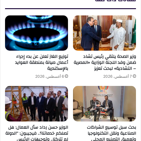
وزير الصحة يلتقي رئيس تشاد
توزيع الغاز تعلن عن بدء إجراء
ضمن وفد اللجنة الوزارية «المصرية
أعمال صيانة بمنطقة العوايد
– التشادية» لبحث تعزيز
بالإسكندرية
7 أغسطس، 2026
6 أغسطس، 2026
بحث سبل توسيع الشراكات
الوزير حسن رداد سأل العمال: هل
الصناعية ونقل التكنولوجيا
تصلكم خدماتنا؟.. فيجيبون: “الدولة
وتعميق التصنيع المحلي
لم تتركنا.. وتوجيهات الرئيس