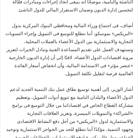
الناشئة والنامية، موضحًا أنه ينبغى اتخاذ إجراءات ومبادرات فعَّالة
لتحسين إدارة الديون وضمان الاستقرار المالي للدول الناشئ
أضاف، فى اجتماع وزراء المالية ومحافظي البنوك المركزية بدول
«البريكس» بموسكو، أننا نتطلع للتوسع فى التمويل وإجراء التسويات
التجارية والاستثمارية بين الدول الأعضاء بالعملات المحلية،
ونستهدف العمل على تقديم المساعدة الفنية وتبادل الخبرات لتعزيز
مرونة اقتصادات الدول الأعضاء، لافتًا إلى أن إدارة الديون الخارجية
«عنصر مؤثر» فى الاستدامة المالية، وأن انخفاض أسعار الفائدة
العالمية فرصة لتقليل تكلفة التمويل.
أشار الوزير، إلى أهمية توسيع نطاق عمل بنك التنمية الجديد لدعم
الدول الأعضاء والبلدان النامية مع تنويع أدوات التمويل، وتعظيم
مشاركة القطاع الخاص في اقتصاداتنا من خلال التوسع فى برامج
«الشراكة» والتمويلات الميسرة، وتعزيز العلاقات التجارية
والاستثمارية لدول «البريكس» من أجل دفع النشاط الاقتصادى
وجهود التنمية، مؤكدًا أننا نتطلع للحد من الحواجز الاستثمارية وتوحيد
القواعد بدول «البريكس» لدفع الاستثمارات بالقطاعات الحيوية