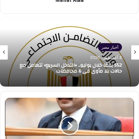
Manar Alaa
أخبار مصر
8 أغسطس، 2026
552 بلاغًا خلال يوليو.. «التدخل السريع» تتعامل مع
حالات بلا مأوى في 6 محافظات
النائب
احمد
المصري:جهود
مكثفة
للحكومة
المصرية