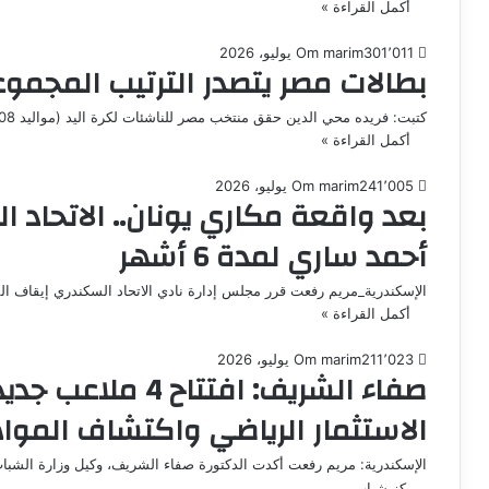
أكمل القراءة »
1٬011
30 يوليو، 2026
Om marim
بطالات مصر يتصدر الترتيب المجم
كتبت: فريده محي الدين حقق منتخب مصر للناشئات لكرة اليد (مواليد 2008) فوزًا على نظيره الفرنسي بنتيجة 29-24وقد جاء هذا…
أكمل القراءة »
1٬005
24 يوليو، 2026
Om marim
بعد واقعة مكاري يونان.. الاتحاد
أحمد ساري لمدة 6 أشهر
الإسكندرية_مريم رفعت قرر مجلس إدارة نادي الاتحاد السكندري إيقاف المدرب أحمد أحمد ساري لم
أكمل القراءة »
1٬023
21 يوليو، 2026
Om marim
صفاء الشريف: افتتا
الاستثمار الرياضي واكتشاف الموا
الإسكندرية: مريم رفعت أكدت الدكتورة صفاء الشريف، وكيل وزارة الشباب 
بمركز شباب…