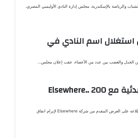
باب والرياضة بالإسكندرية، مجلس إدارة النادي الأوليمبي المصري،
 استغلال اسم النادي في
 من الجدل والغضب بين عدد من الأعضاء، عقب إعلان مجلس…
سبورتنج يعلن شراكة استثمارية مبدئية مع Elsewhere.. 200
الإسكندرية – مريم رفعت أعلن مجلس إدارة نادي سبورتنج بالإسكندرية اطلاعه على العرض المقدم من شركة Elsewhere لإبرام اتفاق