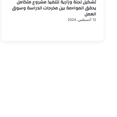
تشكيل لجنة وزارية لتنفيذ مشروع متكامل
يحقق المواءمة بين مخرجات الدراسة وسوق
العمل
12 أغسطس، 2024
ا
ل
ا
ل
ص
ف
ص
ف
ح
ة
ح
ا
ة
ل
ا
ل
س
ا
ت
ب
ا
ل
ق
ي
ة
ة