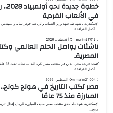
في الألعاب الفردية
الإسكندرية ـ شهد طه شهد وزير الشباب والرياضة جوهر نبيل، والمهندس ي
أكمل القراءة »
1٬013
3 أغسطس، 2026
Om marim
ناشئات يواصل الحلم العالمي وكتابة
المصرية.
كتبت: فريده محي الدين فاز منتخب مصر لكرة اليد للناشئات تحت 18 عامًا (مواليد 2008) على نظيره منتخب كوريا الجنوبية…
أكمل القراءة »
1٬004
2 أغسطس، 2026
Om marim
مصر تكتب التاريخ في هونج كونج.. 
المبارزة منذ 75 عامًا
الإسكندرية_شهد طه حقق منتخب مصر لسيف المبارزة للرجال إنجازًا تاريخيًا
هونج…