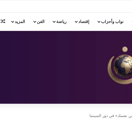
 رؤية تطوير التعليم في لقاء مع روتاري الإسكندرية
م
نواب وأحزاب
إقتصاد
رياضة
الفن
المزيد
من نفسك» في دور السينما