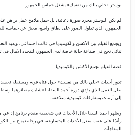
بوستر «خلي بالك من نفسك» يشعل حماس الجمهور
لم يكن البوستر مجرد صورة دعائية، بل حمل ملامح عمل يراهن على 
الجمهور، الذي تداول الصور على نطاق واسع، معبرًا عن حماسه للفيل
ويجمع الفيلم بين الأكشن والكوميديا في قالب اجتماعي، ويعيد التع
ثنائي نجح في صناعة حالة خاصة لدى الجمهور، لتتجدد الآمال في تق
قصة الفيلم تجمع الأكشن والكوميديا
تدور أحداث «خلي بالك من نفسك» حول فتاة قوية ومستقلة تجسد 
بطل العمل الذي يؤدي دوره أحمد السقا، لتتشابك مصائرهما وسط 
إلى أزمات ومفارقات كوميدية متلاحقة.
ويظهر أحمد السقا خلال الأحداث في شخصية مقدم برنامج إذاعي مت
رأسًا على عقب بفعل الأحداث المتسارعة، في رحلة تمزج بين الكو
المفاجآت.