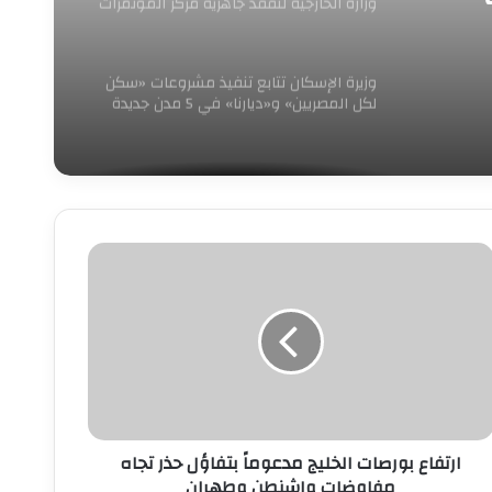
وزارة الخارجية لتفقد جاهزية مركز المؤتمرات
والمعارض الدولي لاستضافة الفعاليات
الدولية الكبرى”
وزيرة الإسكان تتابع تنفيذ مشروعات «سكن
لكل المصريين» و«ديارنا» في 5 مدن جديدة
رتفاع
ورصات
لخليج
دعوماً
تفاؤل
ذر
جاه
فاوضات
اشنطن
ارتفاع بورصات الخليج مدعوماً بتفاؤل حذر تجاه
طهران
مفاوضات واشنطن وطهران