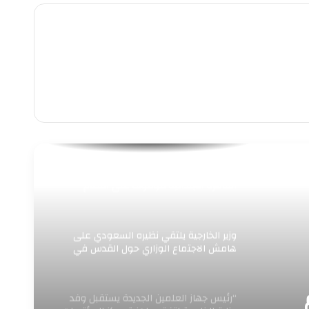
وزير العدل يجري زيارة مفاجئة لمحكمة شمال
القاهرة الابتدائية للوقوف على انتظام
العمل ومراجعة
وزير الخارجية يلتقي نظيره السعودي على
هامش الاجتماع الوزاري حول القدس في
عمّان
“رئيس جهاز العلمين الجديدة يستقبل وفد