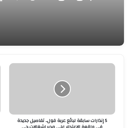
الوزاري حول القدس في عمّان
5
ا
إنذارات
ب
سابقة
ا
لبائع
م
عربة
ب
فول..
ح
تفاصيل
ت
جديدة
م
في
و
5 إنذارات سابقة لبائع عربة فول.. تفاصيل جديدة
واقعة
و
في واقعة الاعتداء على مدير إشغالات حي
الاعتداء