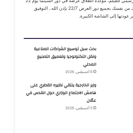
وأعلنت ياسمين عبد العزيز عبر حساباتها الرسمية طرح البوستر الرسمي للفيلم، مؤكدة انطلاق عرضه في دور السينما يوم 22
يوليو الجاري، وكتبت: «بسم الله.. البوستر الرسمي لفيلم خلي بالك من نفسك بجميع دور العرض 22/7 بإذن الله.. التوفيق
 عودتها إلى الشاشة الكبيرة.
بحث سبل توسيع الشراكات الصناعية
ونقل التكنولوجيا وتعميق التصنيع
المحلي
6 أغسطس، 2026
وزير الخارجية يلتقي نظيره القطري على
هامش الاجتماع الوزاري حول القدس في
عمّان
5 أغسطس، 2026