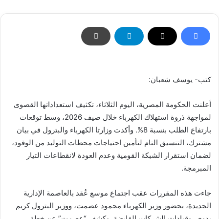
كتب- يوسف شعبان:
أعلنت الحكومة المصرية، اليوم الثلاثاء، تكثيف استعداداتها القصوى
لمواجهة ذروة استهلاك الكهرباء خلال صيف 2026، وسط توقعات
بارتفاع الطلب بنسبة 8%. وأكدت وزارتا الكهرباء والبترول في بيان
مشترك، التنسيق التام لتأمين احتياجات محطات التوليد من الوقود،
لضمان استقرار الشبكة القومية وعدم العودة لانقطاعات التيار
المبرمجة.
جاءت هذه المقررات عقب اجتماع موسع عُقد بالعاصمة الإدارية
الجديدة، بحضور وزير الكهرباء محمود عصمت، ووزير البترول كريم
بدوي، وقيادات الشركات القابضة. وكشف “عصمت” عن خطة