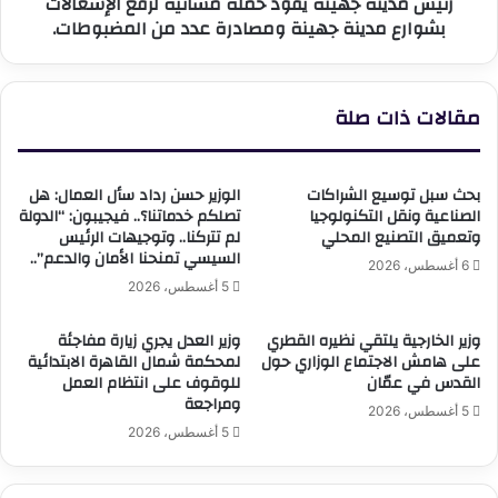
رئيس مدينة جهينه يقود حملة مسائية لرفع الإشغالات
مدينة
بشوارع مدينة جهينة ومصادرة عدد من المضبوطات.
جهينة
ومصادرة
عدد
من
مقالات ذات صلة
المضبوطات.
بحث سبل توسيع الشراكات
الوزير حسن رداد سأل العمال: هل
الصناعية ونقل التكنولوجيا
تصلكم خدماتنا؟.. فيجيبون: “الدولة
وتعميق التصنيع المحلي
لم تتركنا.. وتوجيهات الرئيس
السيسي تمنحنا الأمان والدعم”..
6 أغسطس، 2026
5 أغسطس، 2026
وزير الخارجية يلتقي نظيره القطري
وزير العدل يجري زيارة مفاجئة
على هامش الاجتماع الوزاري حول
لمحكمة شمال القاهرة الابتدائية
القدس في عمّان
للوقوف على انتظام العمل
ومراجعة
5 أغسطس، 2026
5 أغسطس، 2026