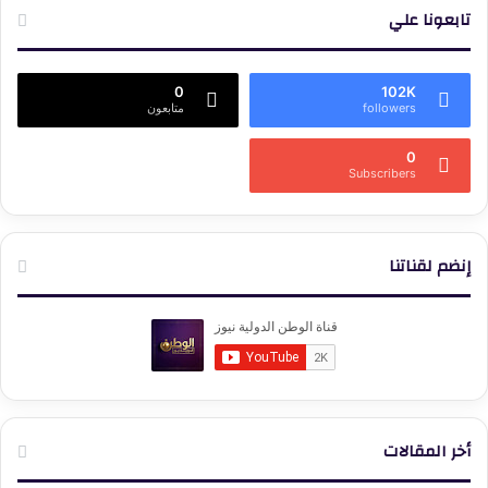
تابعونا علي
0
102K
followers
متابعون
0
Subscribers
إنضم لقناتنا
أخر المقالات