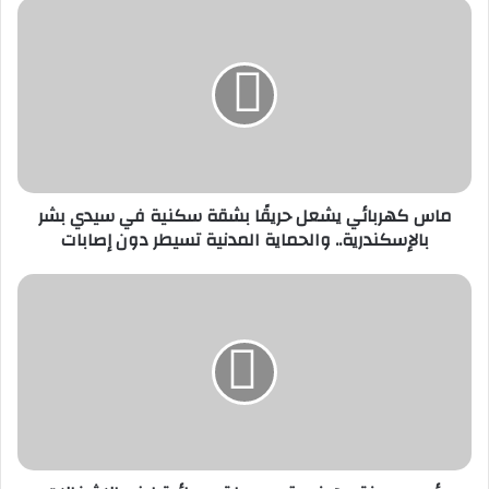
ماس
كهربائي
يشعل
حريقًا
بشقة
سكنية
في
سيدي
بشر
ماس كهربائي يشعل حريقًا بشقة سكنية في سيدي بشر
بالإسكندرية..
بالإسكندرية.. والحماية المدنية تسيطر دون إصابات
والحماية
المدنية
تسيطر
رئيس
دون
مدينة
إصابات
جهينه
يقود
حملة
مسائية
لرفع
الإشغالات
بشوارع