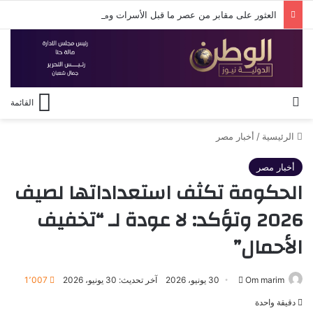
العثور على مقابر من عصر ما قبل الأسرات ومنطقة سكنية تعود لعصر الهكسوس والدولة الحديثة.
بحث عن
القائمة
الرئيسية
/
أخبار مصر
أخبار مصر
الحكومة تكثف استعداداتها لصيف
2026 وتؤكد: لا عودة لـ “تخفيف
الأحمال”
أرسل
Om marim
30 يونيو، 2026
آخر تحديث: 30 يونيو، 2026
1٬007
بريدا
دقيقة واحدة
إلكترونيا