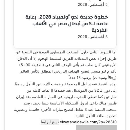
5 أغسطس، 2026
خطوة جديدة نحو أولمبياد 2028.. رعاية
خاصة لـ5 من أبطال مصر في الألعاب
الفردية
3 أغسطس، 2026
اما الشوط الثاني حاول المنتخب النمساوي العودة في النتيجة عن
طريق إجراء بعض التبديلات للفريق لتنشيط الهجوم إلا أن الدفاع
الأرجنتيني كان صلب ثم يأتى الهدف الثاني في (الدقيقة 90+5)
بأقدام ليو ميسي ليصبح الهداف التاريخي المطلق لكأس العالم
(رجالاً وسيدات) برصيد 18 هدفاً
بهذه النتيجة تتصدر اول المجموعة وضمنت الأرجنتين التأهل رسميًا
إلى دور الـ 32 من المونديال بعد حصدها 6 نقاط كاملة من
مباراتين كما تعطي للمدرب اريحيه في المباراة القادمة ضد إيران
فليس هناك داعي لنزول التشكيله الأساسية بينما تجمد رصيد
منتخب النمسا عند 3 نقاط، لتصبح مباراته الأخيرة حاسمة ومصيرية
لتحديد بطاقة التأهل الثانية
نسخ الرابط
أرسل