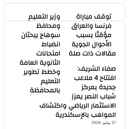
توقف مباراة
وزير التعليم
توقف
وزير
مباراة
التعليم
فرنسا والعراق
ومحافظ
فرنسا
ومحافظ
مؤقتًا بسبب
سوهاج يبحثان
والعراق
سوهاج
مؤقتًا
يبحثان
الأحوال الجوية
انضباط
بسبب
انضباط
مقالات ذات صلة
امتحانات
الأحوال
امتحانات
الجوية
الثانوية
الثانوية العامة
العامة
صفاء الشريف:
وخطط تطوير
وخطط
افتتاح 4 ملاعب
تطوير
التعليم
التعليم
جديدة بمركز
بالمحافظة
بالمحافظة
شباب النصر يعزز
الاستثمار الرياضي واكتشاف
المواهب بالإسكندرية
21 يوليو، 2026