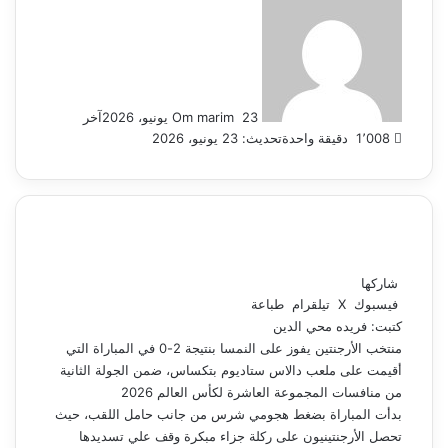
بريدا
إلكترونيا
23 يونيو، 2026
Om marim
آخر
1٬008
دقيقة واحدة
تحديث: 23 يونيو، 2026
شاركها
فيسبوك
‫X
تيلقرام
طباعة
كتبت: فريده محي الدين
منتخب الأرجنتين يفوز على النمسا بنتيجة 2-0 في المباراة التي
أقيمت على ملعب دالاس ستاديوم بتكساس، ضمن الجولة الثانية
من منافسات المجموعة العاشرة لكأس العالم 2026
بدأت المباراة بضغط هجومي شرس من جانب حامل اللقب، حيث
تحصل الأرجنتينيون على ركلة جزاء مبكرة وقف علي تسديدها