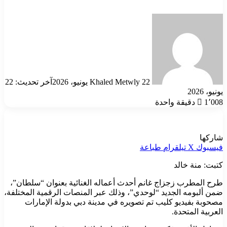
أرسل
بريدا
إلكترونيا
22 يونيو، 2026
Khaled Metwly
آخر تحديث: 22
يونيو، 2026
1٬008
دقيقة واحدة
شاركها
فيسبوك
‫X
تيلقرام
طباعة
كتبت: منة خالد
طرح المطرب زجزاج غانم أحدث أعماله الغنائية بعنوان “سلطان”،
ضمن ألبومه الجديد “لوحدي”، وذلك عبر المنصات الرقمية المختلفة،
مصحوبة بفيديو كليب تم تصويره في مدينة دبي بدولة الإمارات
العربية المتحدة.