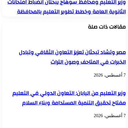
وزير التعليم ومحافظ سوهاج يبحثان انضباط امتحانات
لا
التعليم
عودة
الثانوية العامة وخطط تطوير التعليم بالمحافظة
ومحافظ
للطلاب
سوهاج
المتسببين
يبحثان
مقالات ذات صلة
في
انضباط
أعمال
امتحانات
الشغب
الثانوية
قبل
العامة
إصلاح
وخطط
مصر وتشاد تبحثان تعزيز التعاون الثقافي وتبادل
التلفيات
تطوير
التعليم
الخبرات في المتاحف وصون التراث
بالمحافظة
7 أغسطس، 2026
وزير التعليم من اليابان: التعاون الدولي في التعليم
مفتاح تحقيق التنمية المستدامة وبناء السلام
7 أغسطس، 2026