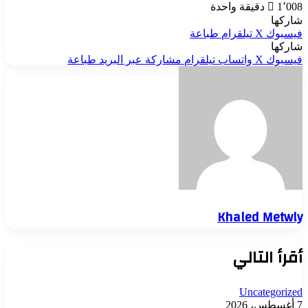
1٬008
دقيقة واحدة
شاركها
فيسبوك
‫X
تيلقرام
طباعة
شاركها
فيسبوك
‫X
واتساب
تيلقرام
مشاركة عبر البريد
طباعة
Khaled Metwly
أقرأ التالي
Uncategorized
7 أغسطس، 2026