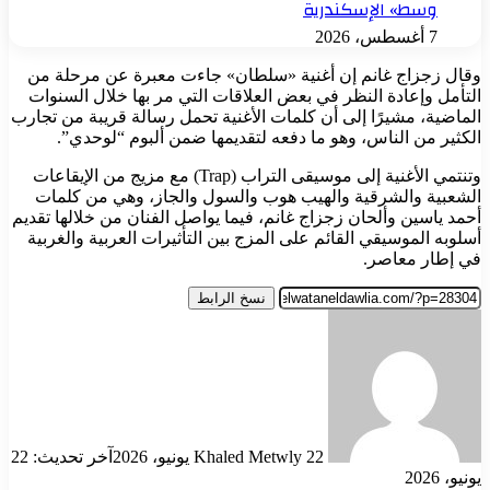
وسط» الإسكندرية
7 أغسطس، 2026
وقال زجزاج غانم إن أغنية «سلطان» جاءت معبرة عن مرحلة من
التأمل وإعادة النظر في بعض العلاقات التي مر بها خلال السنوات
الماضية، مشيرًا إلى أن كلمات الأغنية تحمل رسالة قريبة من تجارب
الكثير من الناس، وهو ما دفعه لتقديمها ضمن ألبوم “لوحدي”.
وتنتمي الأغنية إلى موسيقى التراب (Trap) مع مزيج من الإيقاعات
الشعبية والشرقية والهيب هوب والسول والجاز، وهي من كلمات
أحمد ياسين وألحان زجزاج غانم، فيما يواصل الفنان من خلالها تقديم
أسلوبه الموسيقي القائم على المزج بين التأثيرات العربية والغربية
في إطار معاصر.
نسخ الرابط
أرسل
بريدا
إلكترونيا
22 يونيو، 2026
Khaled Metwly
آخر تحديث: 22
يونيو، 2026