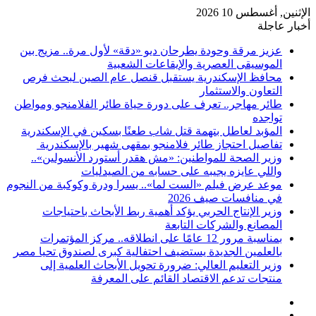
الإثنين, أغسطس 10 2026
أخبار عاجلة
عزيز مرقة وحودة يطرحان ديو «دقة» لأول مرة.. مزيج بين
الموسيقى العصرية والإيقاعات الشعبية
محافظ الإسكندرية يستقبل قنصل عام الصين لبحث فرص
التعاون والاستثمار
طائر مهاجر.. تعرف على دورة حياة طائر الفلامنجو ومواطن
تواجده
المؤبد لعاطل بتهمة قتل شاب طعنًا بسكين في الإسكندرية
تفاصيل احتجاز طائر فلامنجو بمقهى شهير بالإسكندرية
وزير الصحة للمواطنين: «مش هقدر أستورد الأنسولين»..
واللي عايزه يجيبه على حسابه من الصيدليات
موعد عرض فيلم «الست لما».. يسرا ودرة وكوكبة من النجوم
في منافسات صيف 2026
وزير الإنتاج الحربي يؤكد أهمية ربط الأبحاث باحتياجات
المصانع والشركات التابعة
بمناسبة مرور 12 عامًا على انطلاقه.. مركز المؤتمرات
بالعلمين الجديدة يستضيف احتفالية كبرى لصندوق تحيا مصر
وزير التعليم العالي: ضرورة تحويل الأبحاث العلمية إلى
منتجات تدعم الاقتصاد القائم على المعرفة
فيسبوك
‫X