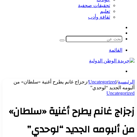
تحقيقات صحفية
تعليم
ثقافة وأدب
مقال
الوضع
عشوائي
المظلم
بحث
عن
القائمة
بحث
عن
الرئيسية
/
Uncategorized
/
زجزاج غانم يطرح أغنية «سلطان» من
ألبومه الجديد “لوحدي”
Uncategorized
زجزاج غانم يطرح أغنية «سلطان»
من ألبومه الجديد “لوحدي”