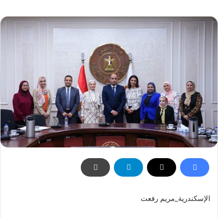
إلكترونيا
الإسكندرية_مريم رفعت