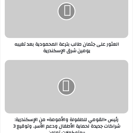
طالب
بترعة
المحمودية
بعد
تغيبه
يومين
العثور على جثمان طالب بترعة المحمودية بعد تغيبه
شرق
يومين شرق الإسكندرية
الإسكندرية
رئيس
«القومي
للطفولة
والأمومة»
من
الإسكندرية:
شراكات
جديدة
لحماية
رئيس «القومي للطفولة والأمومة» من الإسكندرية:
الأطفال
شراكات جديدة لحماية الأطفال ودعم الأسر.. وتوقيع 3
ودعم
بروتوكولات تعاون
الأسر..