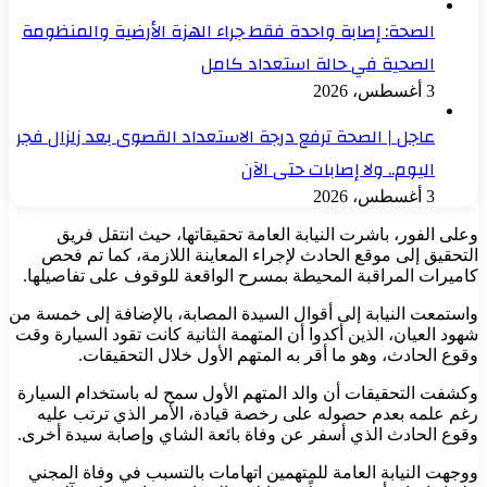
الصحة: إصابة واحدة فقط جراء الهزة الأرضية والمنظومة
الصحية في حالة استعداد كامل
3 أغسطس، 2026
عاجل | الصحة ترفع درجة الاستعداد القصوى بعد زلزال فجر
اليوم.. ولا إصابات حتى الآن
3 أغسطس، 2026
وعلى الفور، باشرت النيابة العامة تحقيقاتها، حيث انتقل فريق
التحقيق إلى موقع الحادث لإجراء المعاينة اللازمة، كما تم فحص
كاميرات المراقبة المحيطة بمسرح الواقعة للوقوف على تفاصيلها.
واستمعت النيابة إلى أقوال السيدة المصابة، بالإضافة إلى خمسة من
شهود العيان، الذين أكدوا أن المتهمة الثانية كانت تقود السيارة وقت
وقوع الحادث، وهو ما أقر به المتهم الأول خلال التحقيقات.
وكشفت التحقيقات أن والد المتهم الأول سمح له باستخدام السيارة
رغم علمه بعدم حصوله على رخصة قيادة، الأمر الذي ترتب عليه
وقوع الحادث الذي أسفر عن وفاة بائعة الشاي وإصابة سيدة أخرى.
ووجهت النيابة العامة للمتهمين اتهامات بالتسبب في وفاة المجني