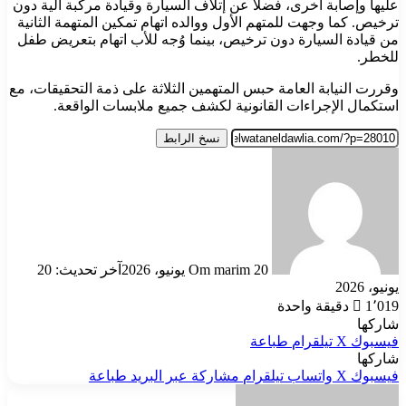
عليها وإصابة أخرى، فضلًا عن إتلاف السيارة وقيادة مركبة آلية دون
ترخيص. كما وجهت للمتهم الأول ووالده اتهام تمكين المتهمة الثانية
من قيادة السيارة دون ترخيص، بينما وُجه للأب اتهام بتعريض طفل
للخطر.
وقررت النيابة العامة حبس المتهمين الثلاثة على ذمة التحقيقات، مع
استكمال الإجراءات القانونية لكشف جميع ملابسات الواقعة.
نسخ الرابط
أرسل
بريدا
إلكترونيا
20 يونيو، 2026
Om marim
آخر تحديث: 20
يونيو، 2026
1٬019
دقيقة واحدة
شاركها
فيسبوك
‫X
تيلقرام
طباعة
شاركها
فيسبوك
‫X
واتساب
تيلقرام
مشاركة عبر البريد
طباعة