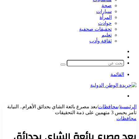
صحة
سيارات
المرأة
حوادث
تحقيقات صحفية
تعليم
ثقافة وأدب
مقال
الوضع
عشوائي
المظلم
بحث
عن
القائمة
بحث
عن
الرئيسية
/
محافظات
/
بعد مصرع بائعة الشاي بحدائق الأهرام.. النيابة
تأمر بحبس 3 متهمين على ذمة التحقيقات
محافظات
بعد مصرع بائعة الشاي بحدائق