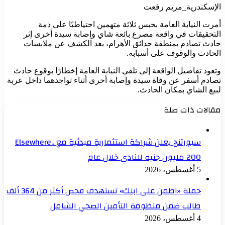
الإسكندرية_مريم رفعت
أمرت النيابة العامة بحبس ثلاثة متهمين احتياطيًا على ذمة
التحقيقات في واقعة مصرع بائعة شاي وإصابة سيدة أخرى إثر
حادث تصادم بمنطقة حدائق الأهرام، بعد الكشف عن ملابسات
الحادث والوقوف على أسبابه.
وتعود تفاصيل الواقعة إلى تلقي النيابة العامة إخطارًا بوقوع حادث
تصادم أسفر عن وفاة سيدة وإصابة أخرى أثناء تواجدهما داخل عربة
لبيع الشاي بمكان الحادث.
مقالات ذات صلة
سبورتنج يعلن شراكة استثمارية مبدئية مع Elsewhere..
200 مليون جنيه للنادي خلال عام
5 أغسطس، 2026
حملة «اطمن على ابنك» تستهدف فحص أكثر من 364 ألف
طالب ضمن منظومة التأمين الصحي الشامل
4 أغسطس، 2026