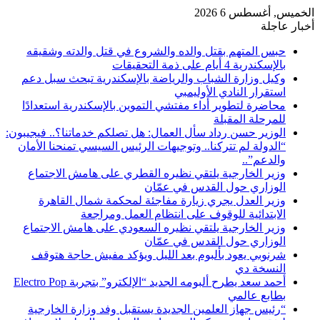
الخميس, أغسطس 6 2026
أخبار عاجلة
حبس المتهم بقتل والده والشروع في قتل والدته وشقيقه
بالإسكندرية 4 أيام على ذمة التحقيقات
وكيل وزارة الشباب والرياضة بالإسكندرية تبحث سبل دعم
استقرار النادي الأوليمبي
محاضرة لتطوير أداء مفتشي التموين بالإسكندرية استعدادًا
للمرحلة المقبلة
الوزير حسن رداد سأل العمال: هل تصلكم خدماتنا؟.. فيجيبون:
“الدولة لم تتركنا.. وتوجيهات الرئيس السيسي تمنحنا الأمان
والدعم”..
وزير الخارجية يلتقي نظيره القطري على هامش الاجتماع
الوزاري حول القدس في عمّان
وزير العدل يجري زيارة مفاجئة لمحكمة شمال القاهرة
الابتدائية للوقوف على انتظام العمل ومراجعة
وزير الخارجية يلتقي نظيره السعودي على هامش الاجتماع
الوزاري حول القدس في عمّان
شرنوبي يعود بألبوم بعد الليل ويؤكد مفيش حاجة هتوقف
النسخة دي
أحمد سعد يطرح ألبومه الجديد “الإلكترو” بتجربة Electro Pop
بطابع عالمي
“رئيس جهاز العلمين الجديدة يستقبل وفد وزارة الخارجية