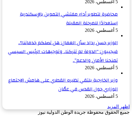
5 أغسطس، 2026
محاضرة لتطوير أداء مفتشي التموين بالإسكندرية
استعدادًا للمرحلة المقبلة
5 أغسطس، 2026
الوزير حسن رداد سأل العمال: هل تصلكم خدماتنا؟..
فيجيبون: “الدولة لم تتركنا.. وتوجيهات الرئيس السيسي
تمنحنا الأمان والدعم”..
5 أغسطس، 2026
وزير الخارجية يلتقي نظيره القطري على هامش الاجتماع
الوزاري حول القدس في عمّان
5 أغسطس، 2026
اظهر المزيد
جميع الحقوق محفوظة جريدة الوطن الدولية نيوز
‫X
زر
فيسبوك
الذهاب
إلى