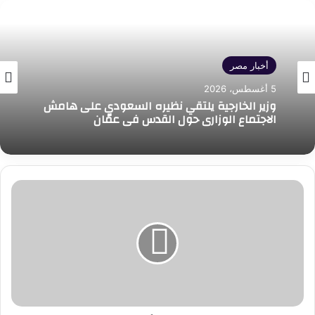
أخبار مصر
5 أغسطس، 2026
وزير الخارجية يلتقي نظيره السعودي على هامش
الاجتماع الوزاري حول القدس في عمّان
وزير
المالية..
في
إطلاق
المؤسسة
المصرية
للشركات
الناشئة
ورواد