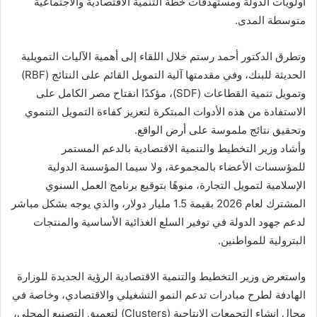
أولويات الدولة ومستهدفات خطة التنمية الاقتصادية والاجتماعية
متوسطة المدى.
وتطرق الدكتور أحمد رستم خلال اللقاء إلى أهمية الآليات التمويلية
الحديثة للبنك، وفي مقدمتها آلية التمويل القائم على النتائج (RBF)
وتمويل تنمية القطاعات (SDF)، مؤكدًا انفتاح مصر الكامل على
الاستفادة من هذه الأدوات المبتكرة لتعزيز كفاءة التمويل التنموي
وتحقيق نتائج ملموسة على أرض الواقع.
وأشاد وزير التخطيط والتنمية الاقتصادية بالدعم المستمر
للمؤسسات الأعضاء بالمجموعة، ولا سيما المؤسسة الدولية
الإسلامية لتمويل التجارة، منوهًا بتوقيع برنامج العمل السنوي
المشترك لعام 2026 بقيمة 1.5 مليار دولار، والذي يوجه بشكل مباشر
لدعم جهود الدولة في توفير السلع الغذائية الأساسية والمنتجات
البترولية للمواطنين.
واستعرض وزير التخطيط والتنمية الاقتصادية الرؤية الجديدة للوزارة
الهادفة لطرح مبادرات تدعم النمو التشغيلي والاقتصادي، وخاصة في
مجال إنشاء التجمعات الإنتاجية (Clusters) لتعميق التصنيع المحلي،