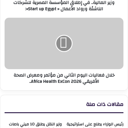
وزير المالية.. في إطلاق المؤسسة المصرية للشركات
الأعمال
الناشئة ورواد الأعمال « Start up Egypt»:
«
Start
up
خلال
Egypt»:
فعاليات
اليوم
الثاني
من
مؤتمر
ومعرض
الصحة
الأفريقي
خلال فعاليات اليوم الثاني من مؤتمر ومعرض الصحة
Africa
الأفريقي Africa Health ExCon 2026..
Health
ExCon
2026..
مقالات ذات صلة
رئيس الوزراء يطلع على استراتيجية
وزير النقل يطلق 10 ميني باصات