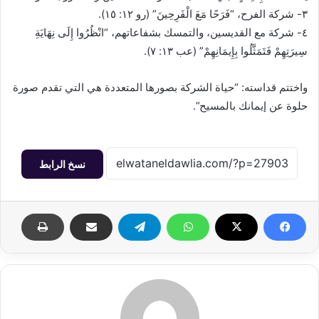
٣- شركة الفرح، “فَرَحًا مَعَ الْفَرِحِينَ” (رو ١٢: ١٥).
٤- شركة مع القديسين، والتمسك بشفاعاتهم، “انْظُرُوا إِلَى نِهَايَةِ
سِيرَتِهِمْ فَتَمَثَّلُوا بِإِيمَانِهِمْ” (عب ١٣: ٧).
واختتم قداسته: “حياة الشركة بصورها المتعددة هي التي تقدم صورة
حلوة عن إيمانك بالمسيح”.
نسخ الرابط