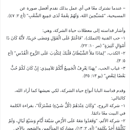
– عندما نشترك معًا في أي عمل بذلك نقدم أفضل صورة عن
المسيحية، “مُسَبِّحِينَ اللهَ، وَلَهُمْ نِعْمَةٌ لَدَى جَمِيعِ الشَّعْبِ” (أع ٢: ٤٧).
وأشار قداسته إلى معطلات حياة الشركة، وهي:
١- حب القنية (التملك)، “فَاغْتَمَّ عَلَى الْقَوْلِ وَمَضَى حَزِينًا، لأَنَّهُ كَانَ ذَا
أَمْوَالٍ كَثِيرَةٍ” (مر ١٠: ٢٢).
٢- الكذب، “لِمَاذَا مَلأَ الشَّيْطَانُ قَلْبَكَ لِتَكْذِبَ عَلَى الرُّوحِ الْقُدُسِ” (أع
٥: ٣).
٣- غياب الحب، “بِهَذَا يَعْرِفُ الْجَمِيعُ أَنَّكُمْ تَلاَمِيذِي: إِنْ كَانَ لَكُمْ حُبٌّ
بَعْضًا لِبَعْضٍ” (يو ١٣: ٣٥).
وقدم قداسة البابا أنواع حياة الشركة، لكي نعيشها كما أراد الله،
كالتالي:
١- شركة الروح، “وَكَانَ عِنْدَهُمْ (كُلُّ شَيْءٍ) مُشْتَرَكًا”، بقراءة الكلمة
في البيت معًا دائمًا.
٢- شركة الألم، “وَقَعَدُوا مَعَهُ عَلَى الأَرْضِ سَبْعَةَ أَيَّامٍ وَسَبْعَ لَيَالٍ، وَلَمْ
يُكَلِّمْهُ أَحَدٌ بِكَلِمَةٍ” (أي ٢: ١٣)، مشاركة المتألمين والشعور بالآخر.