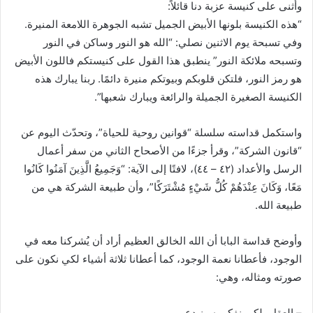
وأثنى على كنيسة عزبة دنا قائلاً:
“هذه الكنيسة بلونها الأبيض الجميل تشبه الجوهرة اللامعة المنيرة.
وفي تسبحة يوم الاثنين نصلي: “الله هو النور وساكن في النور
وتسبحه ملائكة النور” ينطبق هذا القول على كنيستكم فاللون الأبيض
هو رمز النور، فلتكن قلوبكم وبيوتكم منيرة دائمًا. ربنا يبارك هذه
الكنيسة الصغيرة الجميلة والرائعة ويبارك شعبها”.
واستكمل قداسته سلسلة “قوانين روحية للحياة”، وتحدّث اليوم عن
“قانون الشركة”، وقرأ جزءًا من الأصحاح الثاني من سفر أعمال
الرسل والأعداد (٤٢ – ٤٤)، لافتًا إلى الآية: “وَجَمِيعُ الَّذِينَ آمَنُوا كَانُوا
مَعًا، وَكَانَ عِنْدَهُمْ كُلُّ شَيْءٍ مُشْتَرَكًا”، وأن طبيعة الشركة هي من
طبيعة الله.
وأوضح قداسة البابا أن الله الخالق العظيم أراد أن يُشركنا معه في
الوجود، فأعطانا نعمة الوجود، كما أعطانا ثلاثة أشياء لكي نكون على
صورته ومثاله، وهي:
– العقل، لكي نفكر به ونبدع.