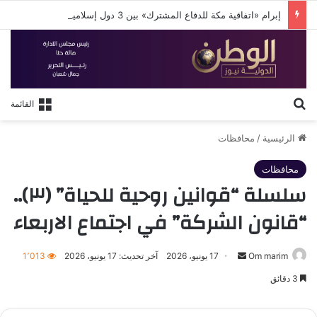
إبرام «اتفاقية مكة للدفاع المشترك» بين 3 دول إسلامية
بحث عن
القائمة
الرئيسية
/
محافظات
محافظات
سلسلة “قوانين روحية للحياة” (٣)..
“قانون الشركة” في اجتماع الاربعاء
أرسل
Om marim
17 يونيو، 2026
آخر تحديث: 17 يونيو، 2026
1٬013
بريدا
3 دقائق
إلكترونيا