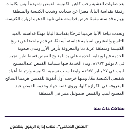
بعد صلوات العشية رحب كاهن الكنيسة القمص شنودة أنيس بكلمات
رقيقة بقداسة البابا، معبرًا عن سعادته وشعب الكنيسة والمنطقة
بزيارة قداسته مثمنًا حرص قداسته علي تلبية الدعوة لزيارة الكنيسة.
وتحدث نيافة الأنبا هرمينا مُرحبًا بقداسة البابا مهنئًا قداسته بالعيد
التاسع والعشرين لسيامة قداسته أسقفًا، ثم قدم ملخصًا عن تاريخ
الكنيسة ومنطقة عزبة دنا والمعروفة بأرض الأرز ومدي صعوبة
الخدمة فيها وبداية الخدمة علي يد المتنيح القمص قسطنطين نجيب
في ٨ يوليو ١٩٧٣م. وبدء الخدمة فيها بسيامة القمص عبدالمسيح
لبيب في ٢٧ يناير ١٩٧٤م وايضا سبب تسمية الكنيسة وارتباط أعياد
شفيعي الكنيسة معًا. ومنها خرجت أول أيقونة للقديس هرمينا السائح
المعروفة في الكرازة كلها، وروى قصة جهاد وخدمة القمص عبد
المسيح لبيب والقمص صموئيل منير في المنطقة.
مقالات ذات صلة
“التعفن الدماغي”.. طلاب إدارة الزيتون يطلقون