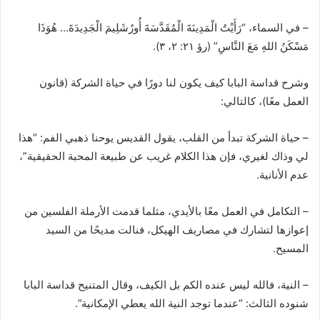
– في السماء، “رَأَيْتُ الْمَدِينَةَ الْمُقَدَّسَةَ أُورُشَلِيمَ الْجَدِيدَةَ… هُوَذَا
مَسْكَنُ اللهِ مَعَ النَّاسِ” (رؤ ٢١: ٢، ٣).
وشرح قداسة البابا كيف يكون لنا دورًا في حياة الشركة (قانون
العمل معًا)، كالتالي:
– حياة الشركة تبدأ من القلب، يقول القديس يوحنا ذهبي الفم: “هذا
لي وذاك لغيري، فإن هذا الكلام غريب عن طبيعة المحبة الحقيقية”،
عدم الأنانية.
– التكامل في العمل معًا بالأيدي، مثلما قدمت الأرملة الفلسين من
إعوازها لتشارك في مصاريف الهيكل، فنالت مديحًا من السيد
المسيح.
– النية، فالله ليس عنده الكم بل الكيف، وقال المتنيح قداسة البابا
شنوده الثالث: “عندما توجد النية الله يعطي الإمكانية”.