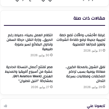
لتعزيز
التدريب
وبناء
مقالات ذات صلة
القدرات
وتوظيف
الذكاء
الاصطناعي
غرفة الأخشاب والأثاث تضع خطة
انتظام العمل بميناء دمياط رغم
في
تدريبية جديدة لرفع كفاءة الشركات
الحريق.. وزارة النقل: حركة السفن
وتعزيز قدراتها التصديرية
وتداول البضائع تسير بصورة
القطاع
طبيعية
الدوائي
31 يوليو، 2026
30 يوليو، 2026
نفق الشون بالمحلة الكبرى..
مصر تفتتح أعمال النسخة الحادية
معاناة يومية بسبب تراكم
عشرة من أسبوع أفريقيا والمحيط
المخلفات ومطالبات بسرعة
الهندي (AFI Aviation Week)..
التدخل
بمشاركة “النيل للطيران”
29 يوليو، 2026
27 يوليو، 2026
تابعونا علي