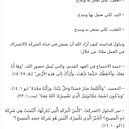
– اليد، لكي نعمل بها ونبدع.
– القلب، لكي نشعر به ونبدع.
وتناول قداسته كيف أراد الله أن نعيش في حياة الشركة (الاشتراك
في العمل معًا)، من خلال:
– خيمة الاجتماع في العهد القديم، والتي تُمثل حضور الله، “وَهَا أَنَا
مَعَكَ، وَأَحْفَظُكَ حَيْثُمَا تَذْهَبُ، وَأَرُدُّكَ إِلَى هَذِهِ الأَرْضِ” (تك ٢٨: ١٥).
– التجسد، “وَالْكَلِمَةُ صَارَ جَسَدًا وَحَلَّ بَيْنَنَا، وَرَأَيْنَا مَجْدَهُ” (يو ١: ١٤)،
“وَيَدْعُونَ اسْمَهُ عِمَّانُوئِيلَ الَّذِي تَفْسِيرُهُ: اَللهُ مَعَنَا” (مت ١: ٢٣).
– سر التناول (الشركة)، “كَأْسُ الْبَرَكَةِ الَّتِي نُبَارِكُهَا، أَلَيْسَتْ هِيَ شَرِكَةَ
دَمِ الْمَسِيحِ؟ الْخُبْزُ الَّذِي نَكْسِرُهُ، أَلَيْسَ هُوَ شَرِكَةَ جَسَدِ الْمَسِيحِ؟”
(١كو ١٠: ١٦).