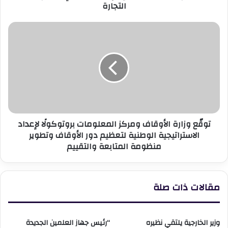
التجارة
الإفراج
الجمركي
ودعم
توقّع
حركة
وزارة
التجارة
الأوقاف
ومركز
المعلومات
بروتوكولًا
لإعداد
الاستراتيجية
الوطنية
توقّع وزارة الأوقاف ومركز المعلومات بروتوكولًا لإعداد
لتعظيم
الاستراتيجية الوطنية لتعظيم دور الأوقاف وتطوير
دور
منظومة المتابعة والتقييم
الأوقاف
وتطوير
منظومة
المتابعة
مقالات ذات صلة
والتقييم
وزير الخارجية يلتقي نظيره
“رئيس جهاز العلمين الجديدة