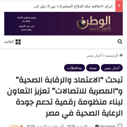
إبرام «اتفاقية مكة للدفاع المشترك» بين 3 دول إسلامية
بحث عن
القائمة
الرئيسية
/
أخبار مصر
أخبار مصر
صحة
محافظات
تبحث “الاعتماد والرقابة الصحية”
و“المصرية للاتصالات” تعزيز التعاون
لبناء منظومة رقمية تدعم جودة
الرعاية الصحية في مصر
أرسل
Om marim
11 يونيو، 2026
آخر تحديث: 11 يونيو، 2026
1٬010