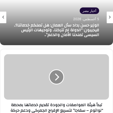
أخبار مصر
5 أغسطس، 2026
الوزير حسن رداد سأل العمال: هل تصلكم خدماتنا؟..
فيجيبون: “الدولة لم تتركنا.. وتوجيهات الرئيس
السيسي تمنحنا الأمان والدعم”..
تبدأ
هيئة
المواصفات
والجودة
تقديم
خدماتها
بمحطة
“نواتوم
–
تبدأ هيئة المواصفات والجودة تقديم خدماتها بمحطة
سفاجا”
“نواتوم – سفاجا” لتسريع الإفراج الجمركي ودعم حركة
لتسريع