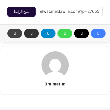
نسخ الرابط
Om marim