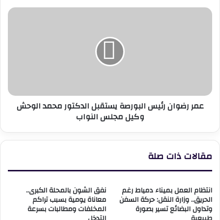
عمر
رضوان
رئيس
البورصة
يستقبل
الدكتور
محمد
الوحش
وكيل
عمر رضوان رئيس البورصة يستقبل الدكتور محمد الوحش
مجلس
وكيل مجلس النواب
النواب
مقالات ذات صلة
انتظام العمل بميناء دمياط رغم
نفق الشون بالمحلة الكبرى..
الحريق.. وزارة النقل: حركة السفن
معاناة يومية بسبب تراكم
وتداول البضائع تسير بصورة
المخلفات ومطالبات بسرعة
طبيعية
التدخل