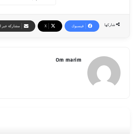
شاركها
فيسبوك
‫X
مشاركة عبر ال
Om marim
أقرأ التالي