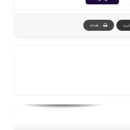
بريد
طباعة
للعام الخامس.. «إسكندرية بتفرح» تواصل
فعالياتها بشاطئ البوريفاج تحت شعار
«اعرف مركزك»