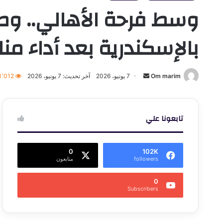
وسط فرحة الأهالي.. وصو
بالإسكندرية بعد أداء من
أرسل
Om marim
7 يونيو، 2026
آخر تحديث: 7 يونيو، 2026
1٬012
بريدا
إلكترونيا
تابعونا علي
0
102K
followers
متابعون
0
Subscribers