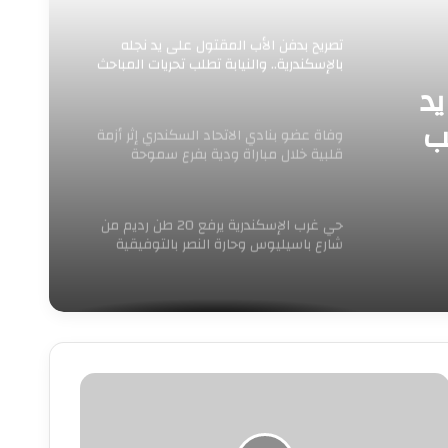
تصريح بدفن الأب المقتول على يد نجله
بالإسكندرية.. والنيابة تطلب تحريات المباحث
يد
ب
وفاة عضو بنادي الاتحاد السكندري إثر أزمة
قلبية خلال مباراة ودية بفرع سموحة
حي غرب الإسكندرية يرفع 20 طن رديم من
شارع باسيليوس وحارة النصر بالتوفيقية
ياء
شوان:
لصحف
لخاصة