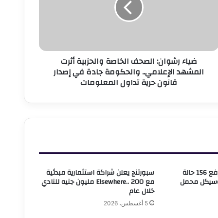
الحزبية
ثرت
لمشهد
لإعلامي..
الحكومة
ضياء رشوان: الصحف الخاصة والحزبية أثرت
ادة
المشهد الإعلامي.. والحكومة جادة في إصدار
ي
قانون حرية تداول المعلومات
صدار
انون
رية
داول
لمعلومات
حي وسط بالإسكندرية يرفع 156 حالة
سبورتنج يعلن شراكة استثمارية مبدئية
وسيكل محمل
مع Elsewhere.. 200 مليون جنيه للنادي
خلال عام
5 أغسطس، 2026