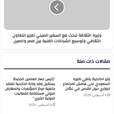
البرية
مع
السفير
الصيني
تعزيز
التعاون
الثقافي
وزيرة الثقافة تبحث مع السفير الصيني تعزيز التعاون
وتوسيع
الثقافي وتوسيع الشراكات الفنية بين مصر والصين
الشراكات
الفنية
بين
مصر
مقالات ذات صلة
والصين
وزير الخارجية يلتقي نظيره
“رئيس جهاز العلمين الجديدة
السعودي على هامش الاجتماع
يستقبل وفد وزارة الخارجية لتفقد
الوزاري حول القدس في عمّان
جاهزية مركز المؤتمرات والمعارض
الدولي لاستضافة الفعاليات
5 أغسطس، 2026
الدولية الكبرى”
5 أغسطس، 2026