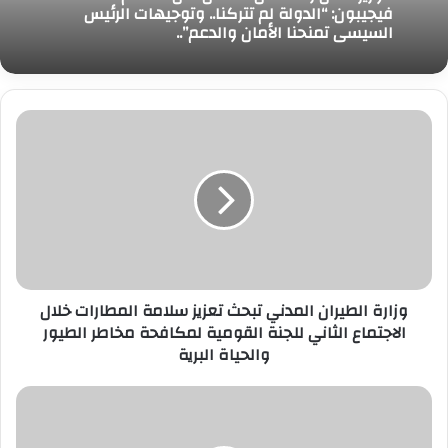
فيجيبون: “الدولة لم تتركنا.. وتوجيهات الرئيس
السيسي تمنحنا الأمان والدعم”..
وزارة
الطيران
المدني
تبحث
تعزيز
سلامة
المطارات
خلال
الاجتماع
وزارة الطيران المدني تبحث تعزيز سلامة المطارات خلال
الثاني
الاجتماع الثاني للجنة القومية لمكافحة مخاطر الطيور
للجنة
والحياة البرية
القومية
لمكافحة
مخاطر
وزيرة
الطيور
الثقافة
والحياة
تبحث