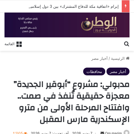
إبرام «اتفاقية مكة للدفاع المشترك» بين 3 دول إسلامية
بحث عن
القائمة
الرئيسية
/
أخبار مصر
أخبار مصر
محافظات
مدبولي: مشروع “أبوقير الجديدة”
معجزة حقيقية تُنفذ في صمت..
وافتتاح المرحلة الأولى من مترو
الإسكندرية مارس المقبل
أرسل
Om marim
7 يونيو، 2026
آخر تحديث: 7 يونيو، 2026
1٬005