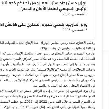
الوزير حسن رداد سأل العمال: هل تصلكم خدماتنا؟.. 
الرئيس السيسي تمنحنا الأمان والدعم”..
5 أغسطس، 2026
وزير الخارجية يلتقي نظيره القطري على هامش الا
5 أغسطس، 2026
وبطاقة إجمالية 33 مليون كرتونة سنويًا؛ك.
وأوضح المهندس سامر المحلاوي، رئيس قطاع سلاسل الإمداد بالشركة، أن 
المحلية ذات القيمة العالمية”، ويدعم مكانة مصر كمركز إقليمي للتصنيع و
بتصدير منتجاتها إلى العديد من الدول في الشرق الأوسط وأفريقيا وأوروبا.
مربع، ويضم 5 خطوط إنتاج تقوم بتصنيع 9 من العلامات التجارية الرئيسية للشركة.
وأكد زوران بوغدانوفيتش، الرئيس التنفيذي لشركة كوكاكولا هيلينك للتعبئ
في الاقتصاد المحلي وقدراته البشرية والصناعية.
وقال بوغدانوفيتش، إن مصر تمثل إحدى الركائز الاستراتيجية الرئيسية لأع
في السوق المصرية خلال الفترة من 2022 إلى 2025، مع خطط لاستثمارات إضافية بقيمة 1.28 مليار دولار من عام 2026 حتى عام 2030″.
وأضاف بوغدانوفيتش، يأتي افت