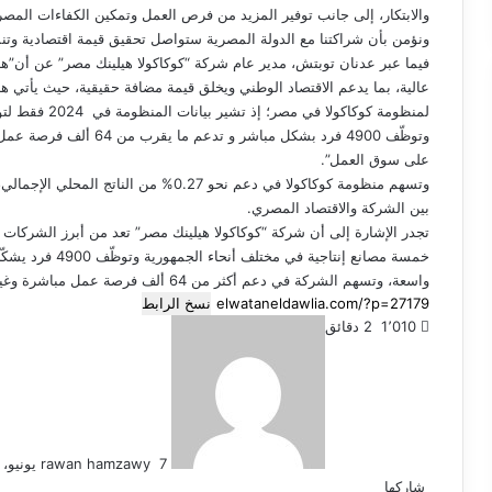
والابتكار، إلى جانب توفير المزيد من فرص العمل وتمكين الكفاءات المصرية،
ونؤمن بأن شراكتنا مع الدولة المصرية ستواصل تحقيق قيمة اقتصادية وتنم
فيما عبر عدنان توبتش، مدير عام شركة “كوكاكولا هيلينك مصر” عن أن”هذ
عالية، بما يدعم الاقتصاد الوطني ويخلق قيمة مضافة حقيقية، حيث يأتي ه
لمنظومة كوكاكول
وتوظّف 4900 فرد بشكل مبا
على سوق العمل”.
بين الشركة والاقتصاد المصري.
تجدر الإشارة إلى أن شركة “كوكاكولا هيلينك مصر” تعد من أبرز الشركات
خمسة مصانع إنتاج
واسعة، وتسهم الشركة في دعم أكثر من 64 ألف فرصة عمل مباشرة وغير مباشرة في الاقتصاد المصري.
نسخ الرابط
أرسل
1٬010
2 دقائق
بريدا
إلكترونيا
7 يونيو، 2026
rawan hamzawy
شاركها