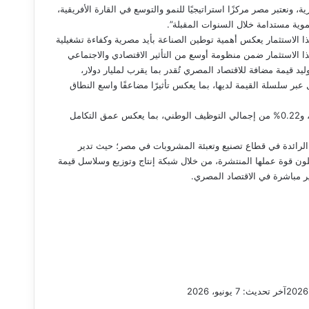
 ونعتبر مصر مركزًا استراتيجيًا للنمو والتوسع في القارة الأفريقية،
وية مستدامة خلال السنوات المقبلة”.
ا الاستثمار يعكس أهمية توطين الصناعة بأيد مصرية وكفاءة تشغيلية
ذا الاستثمار ضمن منظومة أوسع من التأثير الاقتصادي والاجتماعي
ا في مصر؛ إذ تشير بيانات المنظومة في 2024 فقط لتوليد قيمة مضافة للاقتصاد المصري تُقدر بما يقرب لمليار دولار،
شر و تدعم ما يقرب من 64 ألف فرصة عمل عبر سلسلة القيمة لديها، بما يعكس تأثيرًا مضاعفًا واسع النطاق
وتسهم منظومة كوكاكولا في دعم نحو 0.27% من الناتج المحلي الإجمالي، و0.22% من إجمالي التوظيف الوطني، بما يعكس عمق التكامل
 الرائدة في قطاع تصنيع وتعبئة المشروبات في مصر؛ حيث تدير
ية في مختلف أنحاء الجمهورية وتوظّف 4900 فرد يشكّلون قوة عملها المنتشرة، من خلال شبكة إنتاج وتوزيع وسلاسل قيمة
آخر تحديث: 7 يونيو، 2026