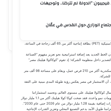
فيجيبون: “الدولة لم تتركنا.. وتوجيهات
جتماع الوزاري حول القدس في عمّان
وعقب الافتتاح، تفقد رئيس مجلس الوزراء خط الإنتاج الجديد للعبوات البلاستيكية (PET) بطاقة إنتاجية أكثر من 65 ألف زجاجة في الساعة،
الخط الجديد يعد إضافة استراتيجية نحو تعزيز مفهوم “الصناعة
التصدير داخل منظومة الشركة؛ إذ تقوم “كوكاكولا هيلينك مصر”
وأضاف المحلاوي، أن مصنع “كوكاكولا هيلينك” يوفر في مدينة العامرية بالإسكندرية أكثر من 210 فرص عمل، ويقام على مساحة 98 ألف متر
ة، أن الاستثمار في مصر يعكس رؤية طويلة المدى مبنية على الثقة
مال كوكاكولا هيلينك على مستوى العالم، وتجسد استثماراتنا
المتواصلة فيها ثقتنا الراسخة في قوة الاقتصاد المصري وما يمتلكه من مقومات نمو واعدة، فقد ضخت كوكا كولا هيلينك أكثر من 1.1 مليار دولار
تاح خط إنتاج عبوات “PET” الجديد ليؤكد التزامنا طويل الأمد بدعم التصنيع المحلي وتعزيز القدرات الإنتاجية