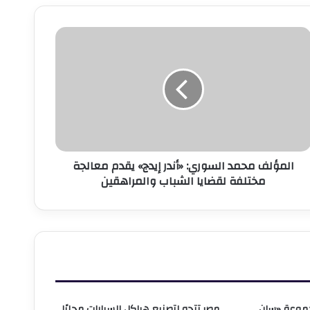
لمؤلف
حمد
لسوري:
أندر
يدج»
قدم
عالجة
ختلفة
قضايا
المؤلف محمد السوري: «أندر إيدج» يقدم معالجة
لشباب
مختلفة لقضايا الشباب والمراهقين
المراهقين
جموعة «سان
مصر تتجه لتصنيع هياكل السيارات محليًا