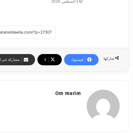
5 أغسطس، 2026
شاركها
فيسبوك
‫X
مشاركة عبر ال
Om marim