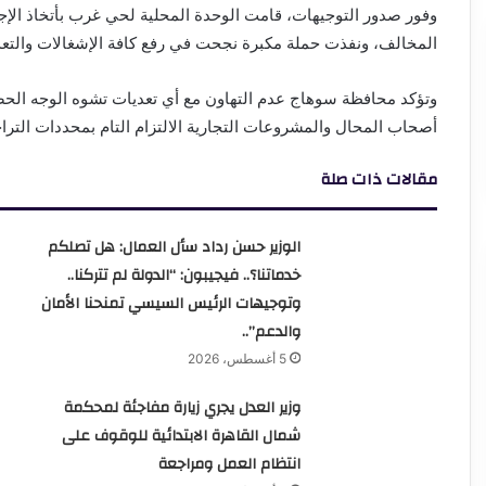
وفور صدور التوجيهات، قامت الوحدة المحلية لحي غرب بأتخاذ الإ
المخالف، ونفذت حملة مكبرة نجحت في رفع كافة الإشغالات والتعد
وتؤكد محافظة سوهاج عدم التهاون مع أي تعديات تشوه الوجه الحض
أصحاب المحال والمشروعات التجارية الالتزام التام بمحددات التراخ
مقالات ذات صلة
الوزير حسن رداد سأل العمال: هل تصلكم
خدماتنا؟.. فيجيبون: “الدولة لم تتركنا..
وتوجيهات الرئيس السيسي تمنحنا الأمان
والدعم”..
5 أغسطس، 2026
وزير العدل يجري زيارة مفاجئة لمحكمة
شمال القاهرة الابتدائية للوقوف على
انتظام العمل ومراجعة