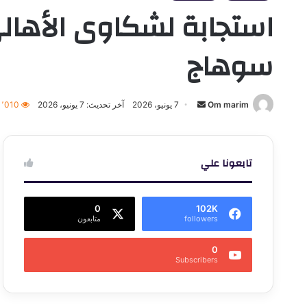
استجابة لشكاوى الأهالي
سوهاج
أرسل
Om marim
7 يونيو، 2026
آخر تحديث: 7 يونيو، 2026
1٬010
بريدا
إلكترونيا
تابعونا علي
0
102K
followers
متابعون
0
Subscribers