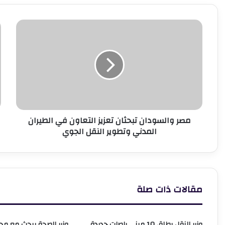
مصر
ا
والسودان
م
تبحثان
ا
تعزيز
«
التعاون
إ
في
ي
الطيران
م
المدني
م
وتطوير
ل
مصر والسودان تبحثان تعزيز التعاون في الطيران
النقل
ا
المدني وتطوير النقل الجوي
الجوي
و
مقالات ذات صلة
وزير النقل يطلق 10 ميني باصات جديدة
وزير الصحة يبحث مع م