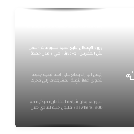
“رئيس جهاز العلمين الجديدة يستقبل وفد
وزارة الخارجية لتفقد جاهزية مركز المؤتمرات
والمعارض الدولي لاستضافة الفعاليات
الدولية الكبرى”
وزيرة الإسكان تتابع تنفيذ مشروعات «سكن
لكل المصريين» و«ديارنا» في 5 مدن جديدة
»
رئيس الوزراء يطلع على استراتيجية جديدة
لتحويل جهاز تنمية المشروعات إلى محرك
للنمو وريادة الأعمال
سبورتنج يعلن شراكة استثمارية مبدئية مع
Elsewhere.. 200 مليون جنيه للنادي خلال
عام