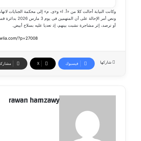
وكانت النيابة أحالت كلا من «أ. ا» و«ى. م» إلى محكمة الجنايات لاته
ونص أمر الإحالة 
أو ترصد، إثر مشاجرة نشبت بينهم، إذ تعديا عليه بسلاح أبيض.
شاركها
فيسبوك
‫X
مشاركة 
rawan hamzawy