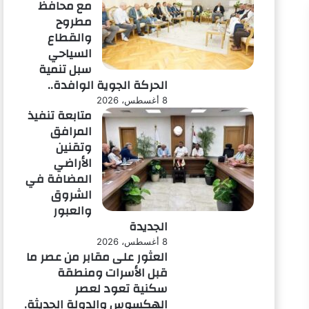
مع محافظ
لاق
مطروح
والقطاع
السياحي
سبل تنمية
الحركة الجوية الوافدة..
8 أغسطس، 2026
متابعة تنفيذ
المرافق
وتقنين
الأراضي
المضافة في
الشروق
والعبور
الجديدة
8 أغسطس، 2026
العثور على مقابر من عصر ما
قبل الأسرات ومنطقة
سكنية تعود لعصر
الهكسوس والدولة الحديثة.