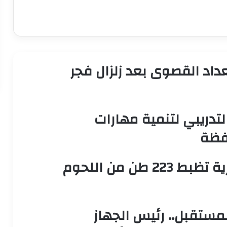
داد القصوى بعد زلزال فجر
لتدريبي لتنمية مهارات
افظة
حماية للمستهلك.. حملات بيطرية تظبط 223 طن من اللحوم
لمستقبل.. رئيس الجهاز