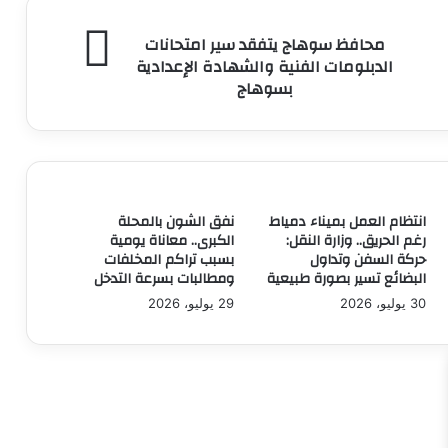
محافظ
محافظ سوهاج يتفقد سير امتحانات
سوهاج
الدبلومات الفنية والشهادة الإعدادية
يتفقد
بسوهاج
سير
امتحانات
الدبلومات
الفنية
والشهادة
الإعدادية
انتظام العمل بميناء دمياط
نفق الشون بالمحلة
بسوهاج
رغم الحريق.. وزارة النقل:
الكبرى.. معاناة يومية
حركة السفن وتداول
بسبب تراكم المخلفات
البضائع تسير بصورة طبيعية
ومطالبات بسرعة التدخل
30 يوليو، 2026
29 يوليو، 2026