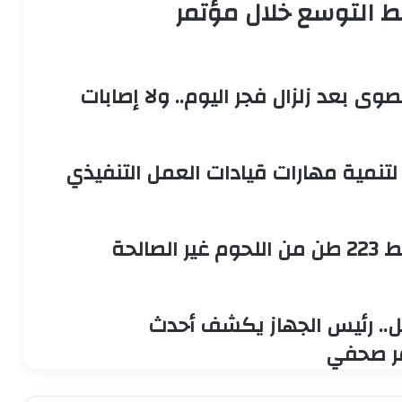
التوسع خلال مؤتمر
وى بعد زلزال فجر اليوم.. ولا إصابات
 لتنمية مهارات قيادات العمل التنفيذي
حماية للمستهلك.. حملات بيطرية تظبط 223 طن من اللحوم غير الصالحة
ل.. رئيس الجهاز يكشف أحدث
مر صحفي