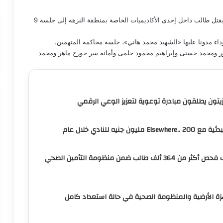
قضت محكمة جنايات القاهرة، تأجيل أولى جلسات محاكمة المتهمين بقتل طالب داخل إحدى الأكاديميات الخاصة بمنطقة النزهة إلى جلسة 9
ء مدونا عليها «الشهيد محمد هاني»، جلسة محاكمة المتهمين.
ور ومحمد حسنى وإبراهيم محمود حلمى وأمانة سر جورج ماهر ومحمد
لزيتون يطلقون مبادرة توعوية لتعزيز الوعي الرقمي
يه للنادي خلال عام
حملة «اطمن على ابنك» تستهدف فحص أكثر من 364 ألف طالب ضمن منظومة التأمين الصحي
هزة الأرضية والمنظومة الصحية في حالة استعداد كامل