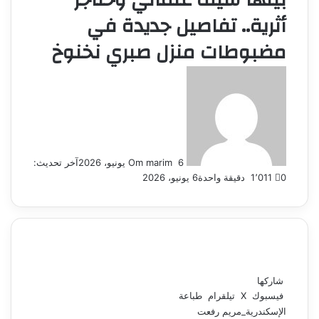
بينها سيف عثماني وخناجر
أثرية.. تفاصيل جديدة في
مضبوطات منزل صبري نخنوخ
أرسل
بريدا
إلكترونيا
6 يونيو، 2026
Om marim
آخر تحديث:
0
1٬011
دقيقة واحدة
6 يونيو، 2026
شاركها
فيسبوك
‫X
تيلقرام
طباعة
الإسكندرية_مريم رفعت