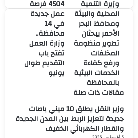
وزيرة التنمية
4504 فرصة
وزيرة
4504
التنمية
فرصة
المحلية والبيئة
عمل جديدة
المحلية
عمل
ومحافظ البحر
في 14
والبيئة
جديدة
ومحافظ
في
الأحمر يبحثان
محافظة..
البحر
14
تطوير منظومة
وزارة العمل
الأحمر
محافظة..
يبحثان
وزارة
المخلفات
تفتح باب
تطوير
العمل
ورفع كفاءة
التقديم طوال
منظومة
تفتح
المخلفات
باب
الخدمات البيئية
يونيو
ورفع
التقديم
بالمحافظة
كفاءة
طوال
الخدمات
يونيو
مقالات ذات صلة
البيئية
بالمحافظة
وزير النقل يطلق 10 ميني باصات
جديدة لتعزيز الربط بين المدن الجديدة
والقطار الكهربائي الخفيف
5 أغسطس، 2026