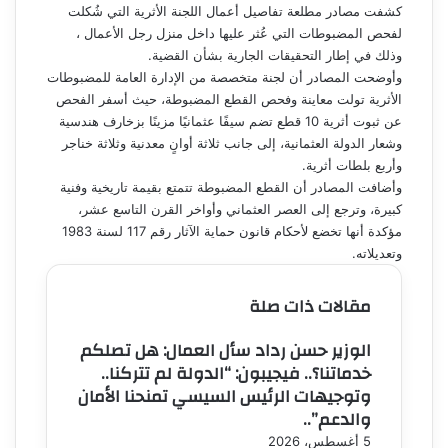
كشفت مصادر مطلعة تفاصيل أعمال اللجنة الأثرية التي شُكلت
لفحص المضبوطات التي عُثر عليها داخل منزل رجل الأعمال ،
وذلك في إطار التحقيقات الجارية بشأن القضية.
وأوضحت المصادر أن لجنة متخصصة من الإدارة العامة للمضبوطات
الأثرية تولت معاينة وفحص القطع المضبوطة، حيث أسفر الفحص
عن ثبوت أثرية 10 قطع تضم سيفًا عثمانيًا مزينًا بزخارف هندسية
وشعار الدولة العثمانية، إلى جانب ثلاثة أوانٍ معدنية وثلاثة خناجر
وأربع بلطات أثرية.
وأضافت المصادر أن القطع المضبوطة تتمتع بقيمة تاريخية وفنية
كبيرة، وترجع إلى العصر العثماني وأواخر القرن التاسع عشر،
مؤكدة أنها تخضع لأحكام قانون حماية الآثار رقم 117 لسنة 1983
وتعديلاته.
مقالات ذات صلة
الوزير حسن رداد سأل العمال: هل تصلكم
خدماتنا؟.. فيجيبون: “الدولة لم تتركنا..
وتوجيهات الرئيس السيسي تمنحنا الأمان
والدعم”..
5 أغسطس، 2026