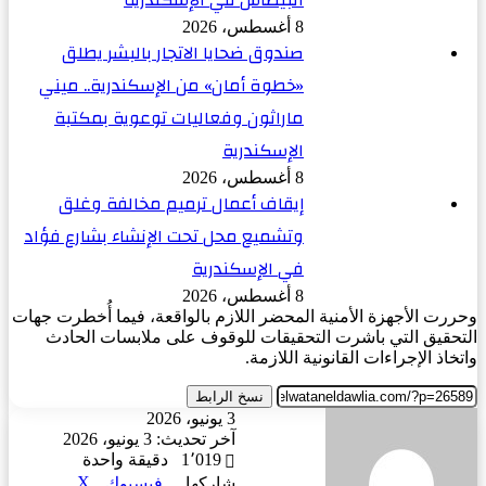
8 أغسطس، 2026
صندوق ضحايا الاتجار بالبشر يطلق
«خطوة أمان» من الإسكندرية.. ميني
ماراثون وفعاليات توعوية بمكتبة
الإسكندرية
8 أغسطس، 2026
إيقاف أعمال ترميم مخالفة وغلق
وتشميع محل تحت الإنشاء بشارع فؤاد
في الإسكندرية
8 أغسطس، 2026
وحررت الأجهزة الأمنية المحضر اللازم بالواقعة، فيما أُخطرت جهات
التحقيق التي باشرت التحقيقات للوقوف على ملابسات الحادث
واتخاذ الإجراءات القانونية اللازمة.
نسخ الرابط
أرسل
3 يونيو، 2026
بريدا
آخر تحديث: 3 يونيو، 2026
إلكترونيا
1٬019
دقيقة واحدة
‫X
شاركها
فيسبوك