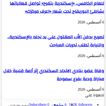
للعام الخامس.. «إسكندرية بتفرح» تواصل فعالياتها
بشاطئ البوريفاج تحت شعار «اعرف مركزك»
6 أغسطس، 2026
تصريح بدفن الأب المقتول على يد نجله بالإسكندرية..
والنيابة تطلب تحريات المباحث
6 أغسطس، 2026
وفاة عضو بنادي الاتحاد السكندري إثر أزمة قلبية خلال
مباراة ودية بفرع سموحة
6 أغسطس، 2026
تابعونا علي
Subscribers
0
102K
followers
0
متابعون