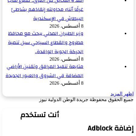
أنقذ 6 أشخاص من الغرق.. مصرع شاب
غرقًا أثناء محاولته إنقاذهم بشاطئ
البيطاش في الإسكندرية
8 أغسطس، 2026
وزير الطيران المدني يبحث مع محافظ
مطروح والقطاع السياحي سبل تنمية
الحركة الجوية الوافدة..
8 أغسطس، 2026
متابعة تنفيذ المرافق وتقنين الأراضي
المضافة في الشروق والعبور الجديدة
8 أغسطس، 2026
اظهر المزيد
جميع الحقوق محفوظة جريدة الوطن الدولية نيوز
‫X
زر
فيسبوك
الذهاب
أنت تستخدم
إلى
الأعلى
إضافة Adblock