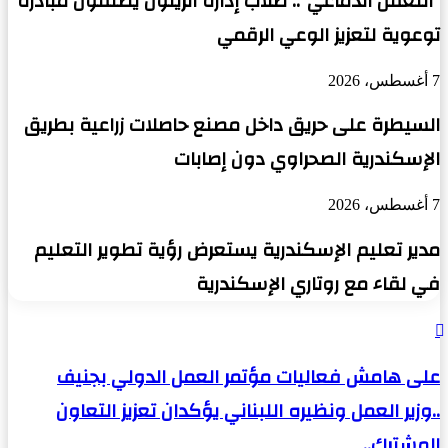
“التعفن الدماغي”.. طلاب إدارة الزيتون يطلقون مبادرة
توعوية لتعزيز الوعي الرقمي
7 أغسطس، 2026
السيطرة على حريق داخل مصنع حاصلات زراعية بطريق
الإسكندرية الصحراوي دون إصابات
7 أغسطس، 2026
مدير تعليم الإسكندرية يستعرض رؤية تطوير التعليم
في لقاء مع روتاري الإسكندرية
على
هامش
فعاليات
على هامش فعاليات مؤتمر العمل الدولي بجنيف
مؤتمر
..وزير العمل ونظيره اللبناني يؤكدان تعزيز التعاون
العمل
الدولي
المشترك..
بجنيف