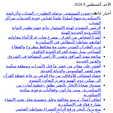
الأحد, أغسطس 9 2026
أخبار عاجلة
«صوت المستفيد.. بوصلة التطوير».. الشباب والرياضة
بالإسكندرية تنتهج أسلوبًا علميًا لقياس جودة الخدمات بمراكز
الشباب
الرئيس التنفيذي لهيئة الاستثمار يتابع جهود تطوير البوابة
الإلكترونية الجديدة للهيئة
أنقذ 6 أشخاص من الغرق.. مصرع شاب غرقًا أثناء محاولته
إنقاذهم بشاطئ البيطاش في الإسكندرية
وزير الطيران المدني يبحث مع محافظ مطروح والقطاع
السياحي سبل تنمية الحركة الجوية الوافدة..
متابعة تنفيذ المرافق وتقنين الأراضي المضافة في الشروق
والعبور الجديدة
العثور على مقابر من عصر ما قبل الأسرات ومنطقة سكنية
تعود لعصر الهكسوس والدولة الحديثة.
حصاد استثنائي للأوقاف: من بناء الوعي ورعاية حفظة القرآن
إلى تمكين ذوي الهمم وتعزيز التعاون التنموي
صندوق ضحايا الاتجار بالبشر يطلق «خطوة أمان» من
الإسكندرية.. ميني ماراثون وفعاليات توعوية بمكتبة
الإسكندرية
إيقاف أعمال ترميم مخالفة وغلق وتشميع محل تحت الإنشاء
بشارع فؤاد في الإسكندرية
منع نزول البحر ورفع الراية الحمراء بشواطئ العجمي