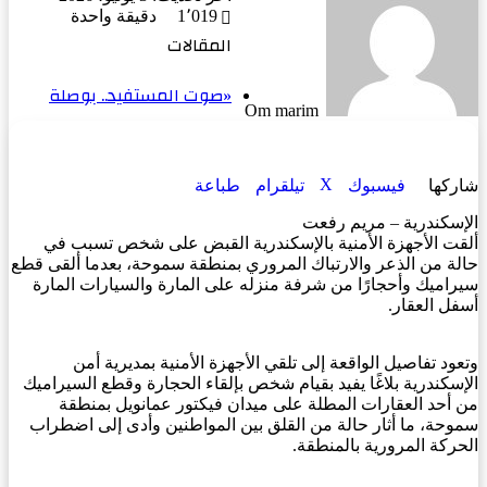
إلكترونيا
1٬019
دقيقة واحدة
المقالات
«صوت المستفيد.. بوصلة
Om marim
‫X
شاركها
فيسبوك
تيلقرام
طباعة
الإسكندرية – مريم رفعت
ألقت الأجهزة الأمنية بالإسكندرية القبض على شخص تسبب في
حالة من الذعر والارتباك المروري بمنطقة سموحة، بعدما ألقى قطع
سيراميك وأحجارًا من شرفة منزله على المارة والسيارات المارة
أسفل العقار.
وتعود تفاصيل الواقعة إلى تلقي الأجهزة الأمنية بمديرية أمن
الإسكندرية بلاغًا يفيد بقيام شخص بإلقاء الحجارة وقطع السيراميك
من أحد العقارات المطلة على ميدان فيكتور عمانويل بمنطقة
سموحة، ما أثار حالة من القلق بين المواطنين وأدى إلى اضطراب
الحركة المرورية بالمنطقة.