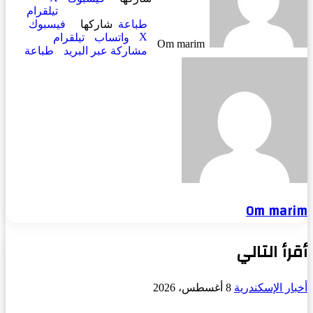
تيلقرام
طباعة
شاركها
فيسبوك
‫X
واتساب
تيلقرام
Om marim
مشاركة عبر البريد
طباعة
Om marim
أقرأ التالي
أخبار الإسكندرية
8 أغسطس، 2026