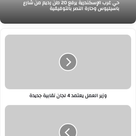
حي غرب الإسكندرية يرفع 20 طن رديم من شارع
باسيليوس وحارة النصر بالتوفيقية
وزير
العمل
يعتمد
4
لجان
نقابية
جديدة
وزير العمل يعتمد 4 لجان نقابية جديدة
الإعدام
شنقًا
لمتهمين
بقتل
سائق