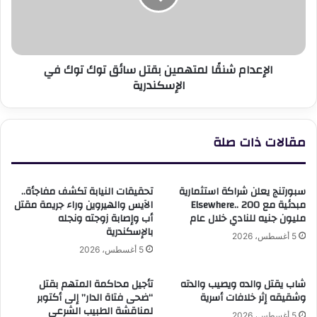
توك
توك
في
الإسكندرية
الإعدام شنقًا لمتهمين بقتل سائق توك توك في
الإسكندرية
مقالات ذات صلة
سبورتنج يعلن شراكة استثمارية
تحقيقات النيابة تكشف مفاجأة..
مبدئية مع Elsewhere.. 200
الآيس والهيروين وراء جريمة مقتل
مليون جنيه للنادي خلال عام
أب وإصابة زوجته ونجله
بالإسكندرية
5 أغسطس، 2026
5 أغسطس، 2026
شاب يقتل والده ويصيب والدته
تأجيل محاكمة المتهم بقتل
وشقيقه إثر خلافات أسرية
“ضحى فتاة الدار” إلى أكتوبر
لمناقشة الطبيب الشرعي
5 أغسطس، 2026