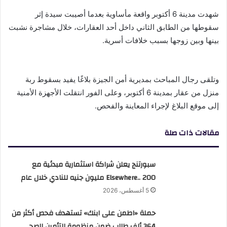
شهدت مدينة 6 أكتوبر واقعة مأساوية بعدما أصيبت سيدة إثر
سقوطها من الطابق الثاني داخل أحد العقارات، خلال مشاجرة نشبت
بينها وبين زوجها بسبب خلافات أسرية.
وتلقى رجال المباحث بمديرية أمن الجيزة بلاغًا يفيد بسقوط ربة
منزل من عقار بمدينة 6 أكتوبر، وعلى الفور انتقلت الأجهزة الأمنية
إلى موقع البلاغ لإجراء المعاينة والفحص.
مقالات ذات صلة
سبورتنج يعلن شراكة استثمارية مبدئية مع
Elsewhere.. 200 مليون جنيه للنادي خلال عام
5 أغسطس، 2026
حملة «اطمن على ابنك» تستهدف فحص أكثر من
364 ألف طالب ضمن منظومة التأمين الصحي