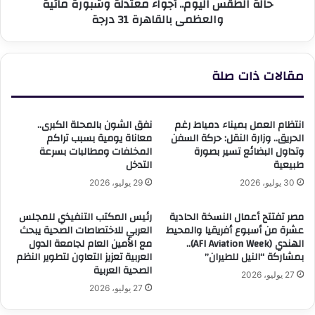
حالة الطقس اليوم.. أجواء معتدلة وشبورة مائية
31
والعظمى بالقاهرة 31 درجة
درجة
مقالات ذات صلة
انتظام العمل بميناء دمياط رغم
نفق الشون بالمحلة الكبرى..
الحريق.. وزارة النقل: حركة السفن
معاناة يومية بسبب تراكم
وتداول البضائع تسير بصورة
المخلفات ومطالبات بسرعة
طبيعية
التدخل
30 يوليو، 2026
29 يوليو، 2026
مصر تفتتح أعمال النسخة الحادية
رئيس المكتب التنفيذي للمجلس
عشرة من أسبوع أفريقيا والمحيط
العربي للاختصاصات الصحية يبحث
الهندي (AFI Aviation Week)..
مع الأمين العام لجامعة الدول
بمشاركة “النيل للطيران”
العربية تعزيز التعاون لتطوير النظم
الصحية العربية
27 يوليو، 2026
27 يوليو، 2026