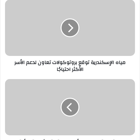
مياه
الإسكندرية
توقع
بروتوكولات
تعاون
لدعم
الأسر
الأكثر
احتياجًا
مياه الإسكندرية توقع بروتوكولات تعاون لدعم الأسر
الأكثر احتياجًا
حالة
الطقس
اليوم..
أجواء
معتدلة
وشبورة
مائية
والعظمى
بالقاهرة