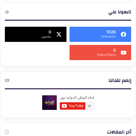
تابعونا علي
0
102K
followers
متابعون
0
Subscribers
إنضم لقناتنا
أخر المقالات