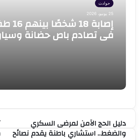
حوادث
25 يونيو، 2026
إصابة 18 شخصًا بي
في تصادم باص حضانة وسيار
ببرج العرب.. والمستشفى يرف
درجة الاستعداد القصوى
دليل الحج الآمن لمرضى السكري
ت
دليل
ت
الحج
م
والضغط.. استشاري باطنة يقدم نصائح
م
الآمن
ا