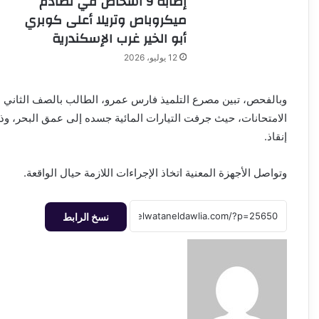
إصابة 9 أشخاص في تصادم
ميكروباص وتريلا أعلى كوبري
أبو الخير غرب الإسكندرية
12 يوليو، 2026
وبالفحص، تبين مصرع التلميذ فارس عمرو، الطالب بالصف الثاني الإع
الامتحانات، حيث جرفت التيارات المائية جسده إلى عمق البحر، و
إنقاذ.
وتواصل الأجهزة المعنية اتخاذ الإجراءات اللازمة حيال الواقعة.
نسخ الرابط
أرسل
بريدا
إلكترونيا