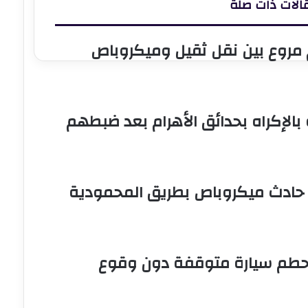
الات ذات صلة
مركز
قافي
تكامل
آخرين في تصادم مروع بين نقل ثقيل وميكروباص
رميم
قتنياتها
دمنهور
 بالإكراه بحدائق الأهرام بعد ضبطهم
حادث ميكروباص بطريق المحمودية
ُحطم سيارة متوقفة دون وقوع