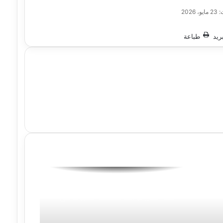
2026
ريد
طباعة
إصابة فتاة إثر سقوطها من الطابق الـ13
بعد اختلال توازنها بمنطقة السيوف في
الإسكندرية