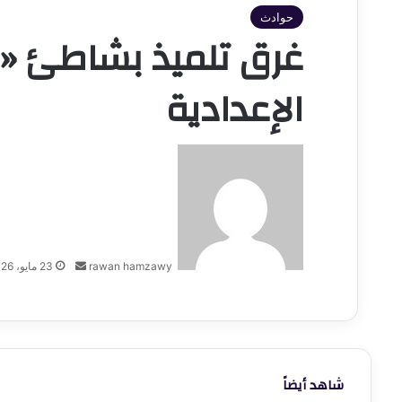
حوادث
غرق تلميذ بشاطئ «م
الإعدادية
أرسل
بريدا
إلكترونيا
rawan hamzawy
23 مايو، 2026
شاهد أيضاً