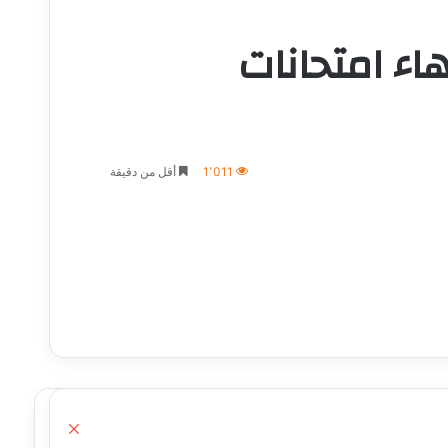
ء امتحانات
1٬011
أقل من دقيقة
إغلاق