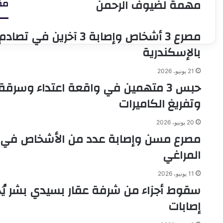
مهمة لضيوف الرحمن
مق
لمرضى
ل
السكري
ث
والضغط..
م
مصرع 3 أشخاص وإصابة 3 
استشاري
و
باطنة
ت
بالإسكندرية
يقدم
م
نصائح
ب
21 يونيو، 2026
مهمة
حبس 3 متهمين في واقعة اعتداء وسرقة
لضيوف
الرحمن
وتفريغ الكاميرات
20 يونيو، 2026
مصرع مسن وإصابة عدد من الأشخاص في 
المراغي
11 يونيو، 2026
سقوط أجزاء من شرفة عقار بسيدي بشر ي
إصابات