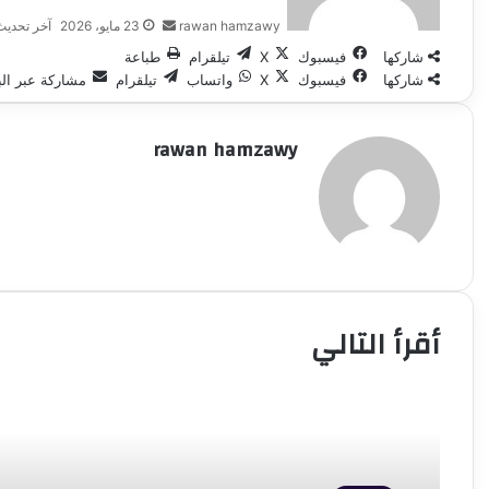
rawan hamzawy
23 مايو، 2026
آخر تحديث: 23 مايو، 
شاركها
فيسبوك
‫X
تيلقرام
طباعة
شاركها
فيسبوك
‫X
واتساب
تيلقرام
مشاركة عبر الب
rawan hamzawy
أقرأ التالي