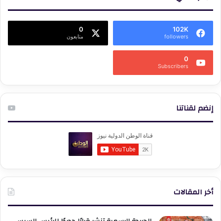
0
102K
followers
متابعون
0
Subscribers
إنضم لقناتنا
أخر المقالات