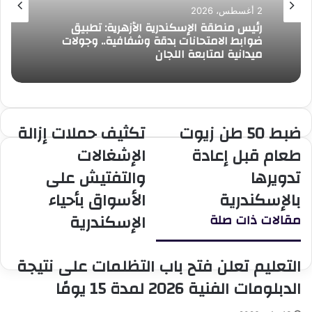
2 أغسطس، 2026
رئيس منطقة الإسكندرية الأزهرية: تطبيق
ضوابط الامتحانات بدقة وشفافية.. وجولات
ميدانية لمتابعة اللجان
ضبط 50 طن زيوت
تكثيف حملات إزالة
ضبط
تكثيف
50
حملات
طعام قبل إعادة
الإشغالات
طن
إزالة
تدويرها
والتفتيش على
زيوت
الإشغالات
طعام
والتفتيش
بالإسكندرية
الأسواق بأحياء
قبل
على
الإسكندرية
مقالات ذات صلة
إعادة
الأسواق
تدويرها
بأحياء
بالإسكندرية
الإسكندرية
التعليم تعلن فتح باب التظلمات على نتيجة
الدبلومات الفنية 2026 لمدة 15 يومًا