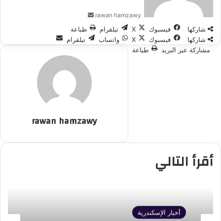
rawan hamzawy
شاركها
فيسبوك
‫X
تيلقرام
طباعة
شاركها
فيسبوك
‫X
واتساب
تيلقرام
مشاركة عبر البريد
طباعة
rawan hamzawy
أقرأ التالي
أخبار الإسكندرية