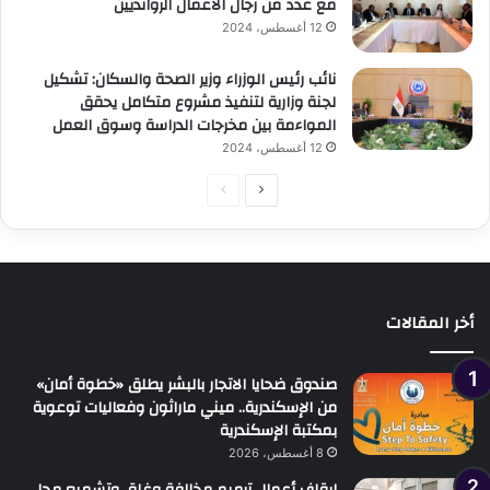
مع عدد من رجال الأعمال الروانديين
12 أغسطس، 2024
نائب رئيس الوزراء وزير الصحة والسكان: تشكيل
لجنة وزارية لتنفيذ مشروع متكامل يحقق
المواءمة بين مخرجات الدراسة وسوق العمل
12 أغسطس، 2024
الصفحة
الصفحة
التالية
السابقة
أخر المقالات
صندوق ضحايا الاتجار بالبشر يطلق «خطوة أمان»
من الإسكندرية.. ميني ماراثون وفعاليات توعوية
بمكتبة الإسكندرية
8 أغسطس، 2026
إيقاف أعمال ترميم مخالفة وغلق وتشميع محل