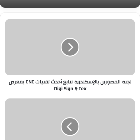
لجنة
المصورين
بالإسكندرية
تتابع
أحدث
تقنيات
CNC
بمعرض
Digi
لجنة المصورين بالإسكندرية تتابع أحدث تقنيات CNC بمعرض
Sign
Digi Sign & Tex
&
Tex
ظهور
نادر
لـ«سمكة
شمس
المحيط»
العملاقة