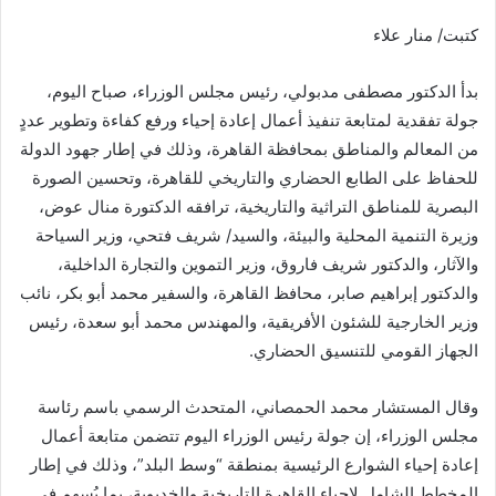
كتبت/ منار علاء
بدأ الدكتور مصطفى مدبولي، رئيس مجلس الوزراء، صباح اليوم،
جولة تفقدية لمتابعة تنفيذ أعمال إعادة إحياء ورفع كفاءة وتطوير عددٍ
من المعالم والمناطق بمحافظة القاهرة، وذلك في إطار جهود الدولة
للحفاظ على الطابع الحضاري والتاريخي للقاهرة، وتحسين الصورة
البصرية للمناطق التراثية والتاريخية، ترافقه الدكتورة منال عوض،
وزيرة التنمية المحلية والبيئة، والسيد/ شريف فتحي، وزير السياحة
والآثار، والدكتور شريف فاروق، وزير التموين والتجارة الداخلية،
والدكتور إبراهيم صابر، محافظ القاهرة، والسفير محمد أبو بكر، نائب
وزير الخارجية للشئون الأفريقية، والمهندس محمد أبو سعدة، رئيس
الجهاز القومي للتنسيق الحضاري.
وقال المستشار محمد الحمصاني، المتحدث الرسمي باسم رئاسة
مجلس الوزراء، إن جولة رئيس الوزراء اليوم تتضمن متابعة أعمال
إعادة إحياء الشوارع الرئيسية بمنطقة “وسط البلد”، وذلك في إطار
المخطط الشامل لإحياء القاهرة التاريخية والخديوية، بما يُسهم في