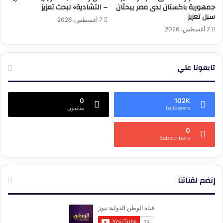
جمهورية باكستان لدى مصر يبحثان
– التشادية» لبحث تعزيز
سبل تعزيز
7 أغسطس، 2026
7 أغسطس، 2026
تابعونا علي
0
102K
followers
متابعون
0
Subscribers
إنضم لقناتنا