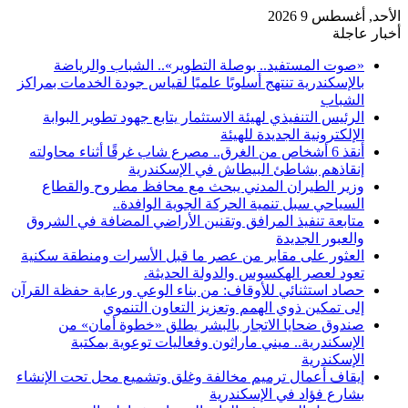
الأحد, أغسطس 9 2026
أخبار عاجلة
«صوت المستفيد.. بوصلة التطوير».. الشباب والرياضة
بالإسكندرية تنتهج أسلوبًا علميًا لقياس جودة الخدمات بمراكز
الشباب
الرئيس التنفيذي لهيئة الاستثمار يتابع جهود تطوير البوابة
الإلكترونية الجديدة للهيئة
أنقذ 6 أشخاص من الغرق.. مصرع شاب غرقًا أثناء محاولته
إنقاذهم بشاطئ البيطاش في الإسكندرية
وزير الطيران المدني يبحث مع محافظ مطروح والقطاع
السياحي سبل تنمية الحركة الجوية الوافدة..
متابعة تنفيذ المرافق وتقنين الأراضي المضافة في الشروق
والعبور الجديدة
العثور على مقابر من عصر ما قبل الأسرات ومنطقة سكنية
تعود لعصر الهكسوس والدولة الحديثة.
حصاد استثنائي للأوقاف: من بناء الوعي ورعاية حفظة القرآن
إلى تمكين ذوي الهمم وتعزيز التعاون التنموي
صندوق ضحايا الاتجار بالبشر يطلق «خطوة أمان» من
الإسكندرية.. ميني ماراثون وفعاليات توعوية بمكتبة
الإسكندرية
إيقاف أعمال ترميم مخالفة وغلق وتشميع محل تحت الإنشاء
بشارع فؤاد في الإسكندرية