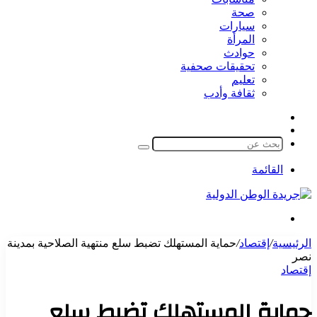
صحة
سيارات
المرأة
حوادث
تحقيقات صحفية
تعليم
ثقافة وأدب
مقال
الوضع
عشوائي
المظلم
بحث
عن
القائمة
بحث
عن
الرئيسية
/
إقتصاد
/
حماية المستهلك تضبط سلع منتهية الصلاحية بمدينة
نصر
إقتصاد
حماية المستهلك تضبط سلع