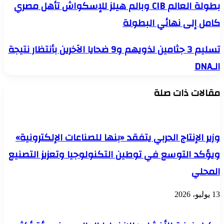
بطولة
بطولة العالم CIB وبالم هيلز للإسكواش تأهل مصري
العالم
كامل إلى نهائي البطولة
CIB
وبالم
هيلز
تسليم
تسليم 3 جثامين لذويهم و9 ضحايا الآخرين بأنتظار نتيجة
للإسكواش
3
تأهل
الـDNA
جثامين
مصري
لذويهم
كامل
و9
إلى
مقالات ذات صلة
ضحايا
نهائي
الآخرين
البطولة
بأنتظار
نتيجة
الـDNA
وزير الإنتاج الحربي يتفقد «بنها للصناعات الإلكترونية»
ويؤكد التوسع في توطين التكنولوجيا وتعزيز التصنيع
المحلي
13 يوليو، 2026