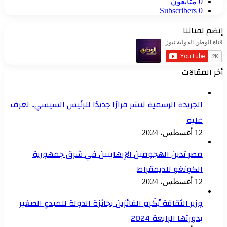
0
متابعون
Subscribers
0
إنضم لقناتنا
أخر المقالات
الجريدة الرسمية تنشر قرارًا جديدًا للرئيس السيسي.. تعرف
عليه
12 أغسطس، 2024
مصر تدين الهجومين الإرهابيين في شرق جمهورية
الكونغو للديمقراط
12 أغسطس، 2024
وزير الثقافة يُكَرم الفائزين بجائزة الدولة للمبدع الصغير
بدورتها الرابعة 2024