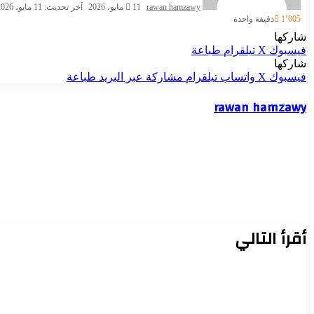
rawan hamzawy
11 مايو، 2026
آخر تحديث: 11 مايو، 2026
1٬005
دقيقة واحدة
شاركها
فيسبوك
‫X
تيلقرام
طباعة
شاركها
فيسبوك
‫X
واتساب
تيلقرام
مشاركة عبر البريد
طباعة
rawan hamzawy
أقرأ التالي
مصر تستهدف زيادة إنتاج البترول والغاز وجذب استثمارات جديدة لتأمين الط