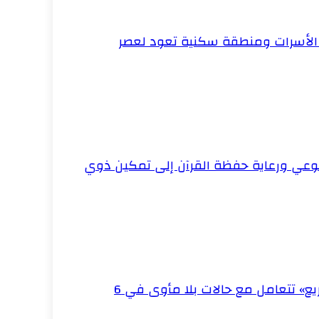
 الأسرات ومنطقة سكنية تعود لعصر
الوعي ورعاية حفظة القرآن إلى تمكين ذوي
552 بلاغًا خلال يوليو.. «التدخل السريع» تتعامل مع حالات بلا مأوى في 6