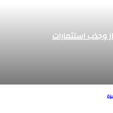
از وجذب استثمارات
ية» لبحث
زة