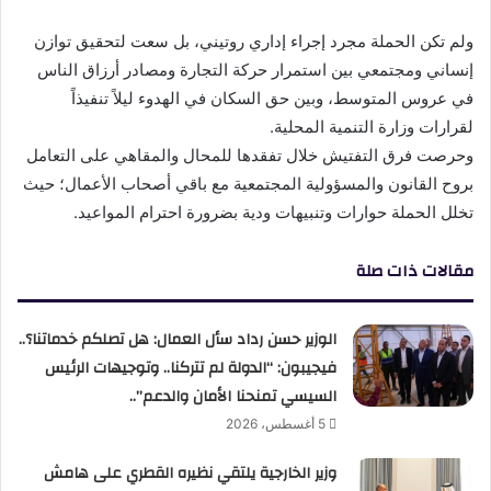
ولم تكن الحملة مجرد إجراء إداري روتيني، بل سعت لتحقيق توازن
إنساني ومجتمعي بين استمرار حركة التجارة ومصادر أرزاق الناس
في عروس المتوسط، وبين حق السكان في الهدوء ليلاً تنفيذاً
لقرارات وزارة التنمية المحلية.
وحرصت فرق التفتيش خلال تفقدها للمحال والمقاهي على التعامل
بروح القانون والمسؤولية المجتمعية مع باقي أصحاب الأعمال؛ حيث
تخلل الحملة حوارات وتنبيهات ودية بضرورة احترام المواعيد.
مقالات ذات صلة
الوزير حسن رداد سأل العمال: هل تصلكم خدماتنا؟..
فيجيبون: “الدولة لم تتركنا.. وتوجيهات الرئيس
السيسي تمنحنا الأمان والدعم”..
5 أغسطس، 2026
وزير الخارجية يلتقي نظيره القطري على هامش