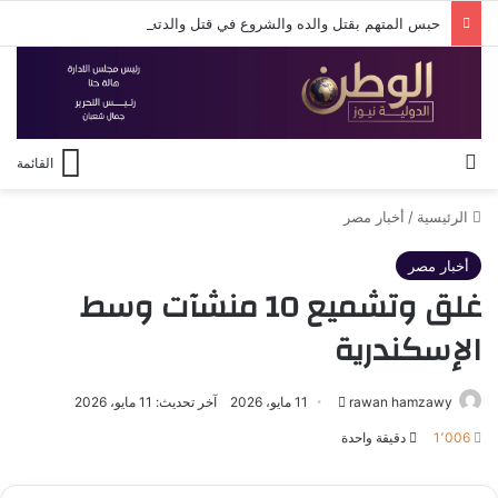
حبس المتهم بقتل والده والشروع في قتل والدته وشقيقه بالإسكندرية 4 أيام على ذمة التحقيقات
بحث عن
القائمة
الرئيسية
/
أخبار مصر
أخبار مصر
غلق وتشميع 10 منشآت وسط
الإسكندرية
أرسل
rawan hamzawy
11 مايو، 2026
آخر تحديث: 11 مايو، 2026
بريدا
1٬006
دقيقة واحدة
إلكترونيا