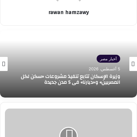
rawan hamzawy
أخبار مصر
5 أغسطس، 2026
وزيرة الإسكان تتابع تنفيذ مشروعات «سكن لكل
المصريين» و«ديارنا» في 5 مدن جديدة
التحقيق
مع
متهمين
بتجارة
العملة