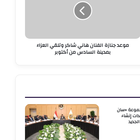
اني
اكر
تلقي
لعزاء
مدينة
لسادس
موعد جنازة الفنان هاني شاكر وتلقي العزاء
ن
بمدينة السادس من أكتوبر
كتوبر
جموعة «سان
دات إنشاء
جديد