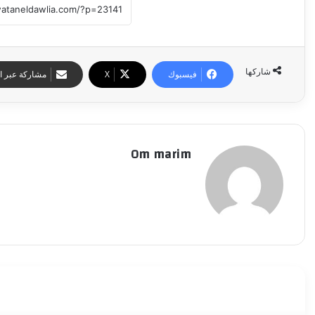
شاركها
فيسبوك
‫X
مشاركة عبر ال
Om marim
أقرأ التالي