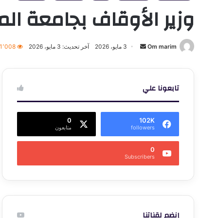
وزير الأوقاف بجامعة ال
أرسل
Om marim
3 مايو، 2026
آخر تحديث: 3 مايو، 2026
1٬008
بريدا
إلكترونيا
تابعونا علي
0
102K
followers
متابعون
0
Subscribers
إنضم لقناتنا