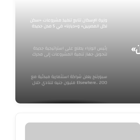
والمعارض الدولي لاستضافة الفعاليات
الدولية الكبرى”
وزيرة الإسكان تتابع تنفيذ مشروعات «سكن
لكل المصريين» و«ديارنا» في 5 مدن جديدة
»
رئيس الوزراء يطلع على استراتيجية جديدة
لتحويل جهاز تنمية المشروعات إلى محرك
للنمو وريادة الأعمال
سبورتنج يعلن شراكة استثمارية مبدئية مع
Elsewhere.. 200 مليون جنيه للنادي خلال
عام
وعد
نازة
لفنان