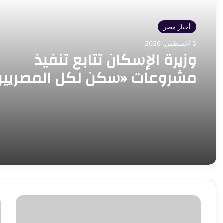
أخبار مصر
5 أغسطس، 2026
وزيرة الإسكان تتابع تنفيذ
مشروعات «سكن لكل المصريين
و«ديارنا» في 5 مدن جديدة
درة
م
ضمن
ج
قائمة
ا