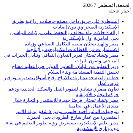
الجمعة, أغسطس 7 2026
أخبار عاجلة
السيطرة على حريق داخل مصنع حاصلات زراعية بطريق
الإسكندرية الصحراوي دون إصابات
إزالة 3 حالات بناء مخالف والتحفظ على مركبات للنباشين
بحي العامرية أول بالإسكندرية
مصر والهند تبحثان منصة للتكامل الصناعي وزيادة
الاستثمارات في القطاعات التكنولوجية والإنتاجية
مصر وتشاد تبحثان تعزيز التعاون الثقافي وتبادل الخبرات في
المتاحف وصون التراث
وزير التعليم من اليابان: التعاون الدولي في التعليم مفتاح
تحقيق التنمية المستدامة وبناء السلام
خطة زراعية جديدة لزيادة الإنتاج وفتح أسواق تصديرية وتوفير
فرص عمل
تعاون مصري تشادي لتطوير النقل والسكك الحديدية ودعم
حركة التجارة الأفريقية
مصر وتشاد تبحثان فرصًا جديدة للاستثمار والتجارة خلال
منتدى الأعمال في إنجامينا
بتوجيهات النائب أحمد حلمي.. توفير 6 شقق بديلة للأسر
المتضررة من عقار شارع الطرودي بحي الجمرك
مدير تعليم الإسكندرية يستعرض رؤية تطوير التعليم في لقاء
مع روتاري الإسكندرية