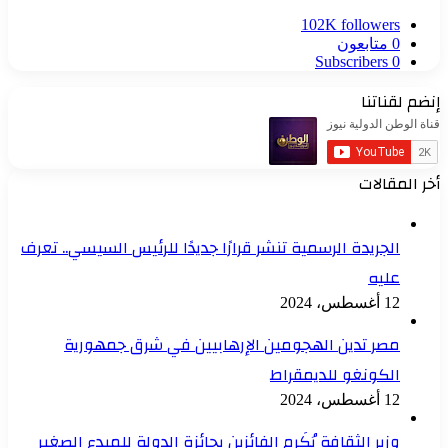
102K
followers
0
متابعون
Subscribers
0
إنضم لقناتنا
أخر المقالات
الجريدة الرسمية تنشر قرارًا جديدًا للرئيس السيسي.. تعرف
عليه
12 أغسطس، 2024
مصر تدين الهجومين الإرهابيين في شرق جمهورية
الكونغو للديمقراط
12 أغسطس، 2024
وزير الثقافة يُكَرم الفائزين بجائزة الدولة للمبدع الصغير