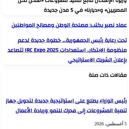
وزيرة الإسكان تتابع تنفيذ مشروعات «سكن لكل
المصريين» و«ديارنا» في 5 مدن جديدة
عماد
عماد نصير يكتب: مصلحة الوطن ومصالح المواطنين
نصير
يكتب:
تحت
تحت رعاية رئيس الجمهورية… خطوة جديدة لدعم
مصلحة
رعاية
الوطن
منظومة الابتكار.. استعدادات IRC Expo 2025 تتصاعد
رئيس
ومصالح
الجمهورية…
المواطنين
بإعلان الشريك الاستراتيجي
خطوة
جديدة
لدعم
مقالات ذات صلة
منظومة
الابتكار..
استعدادات
IRC
Expo
رئيس الوزراء يطلع على استراتيجية جديدة لتحويل جهاز
2025
تتصاعد
تنمية المشروعات إلى محرك للنمو وريادة الأعمال
بإعلان
الشريك
5 أغسطس، 2026
الاستراتيجي