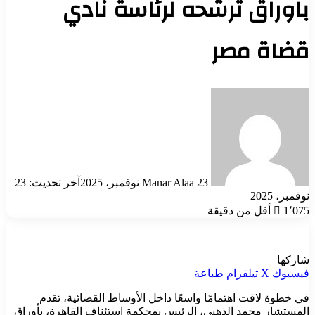
باوراق ترشحه لرئاسة نادي
قضاة مصر
أرسل
بريدا
إلكترونيا
23 نوفمبر، 2025
Manar Alaa
آخر تحديث: 23
نوفمبر، 2025
1٬075
أقل من دقيقة
شاركها
فيسبوك
‫X
تيلقرام
طباعة
في خطوة لاقت اهتمامًا واسعًا داخل الأوساط القضائية، تقدم
المستشار محمد الذهبي، الرئيس بمحكمة استئناف القاهرة، بأوراق