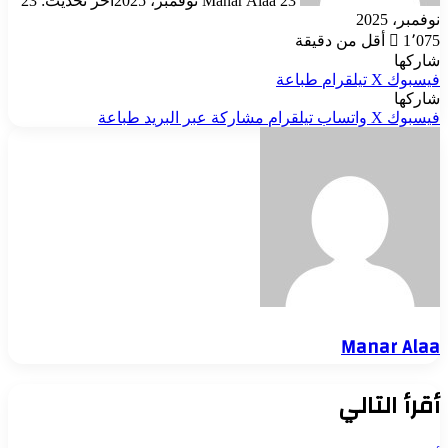
23 نوفمبر، 2025
Manar Alaa
آخر تحديث: 23
نوفمبر، 2025
1٬075
أقل من دقيقة
شاركها
فيسبوك
‫X
تيلقرام
طباعة
شاركها
فيسبوك
‫X
واتساب
تيلقرام
مشاركة عبر البريد
طباعة
Manar Alaa
أقرأ التالي