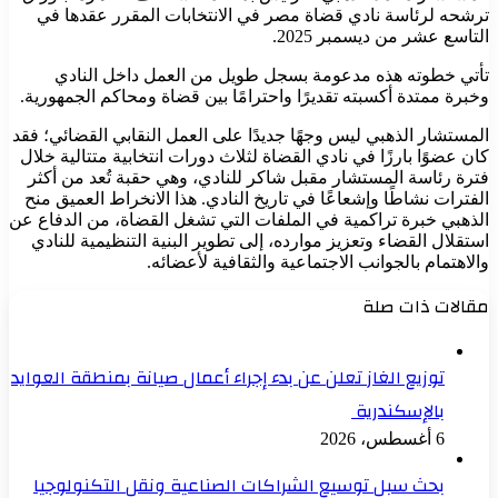
ترشحه لرئاسة نادي قضاة مصر في الانتخابات المقرر عقدها في
التاسع عشر من ديسمبر 2025.
تأتي خطوته هذه مدعومة بسجل طويل من العمل داخل النادي
وخبرة ممتدة أكسبته تقديرًا واحترامًا بين قضاة ومحاكم الجمهورية.
المستشار الذهبي ليس وجهًا جديدًا على العمل النقابي القضائي؛ فقد
كان عضوًا بارزًا في نادي القضاة لثلاث دورات انتخابية متتالية خلال
فترة رئاسة المستشار مقبل شاكر للنادي، وهي حقبة تُعد من أكثر
الفترات نشاطًا وإشعاعًا في تاريخ النادي. هذا الانخراط العميق منح
الذهبي خبرة تراكمية في الملفات التي تشغل القضاة، من الدفاع عن
استقلال القضاء وتعزيز موارده، إلى تطوير البنية التنظيمية للنادي
والاهتمام بالجوانب الاجتماعية والثقافية لأعضائه.
مقالات ذات صلة
توزيع الغاز تعلن عن بدء إجراء أعمال صيانة بمنطقة العوايد
بالإسكندرية
6 أغسطس، 2026
بحث سبل توسيع الشراكات الصناعية ونقل التكنولوجيا