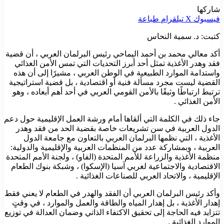
شاركها
فيسبوك
‫X
تيلقرام
طباعة
كتبت: د. سمية النحاس
أكد معالي محمد بن أحمد اليماحي رئيس البرلمان العربي ، أن قضية
فقد وهدر الأغذية تمثل أحد أبرز التحديات التي تمس الأمن الغذائي
واستدامة الموارد الطبيعية في الوطن العربي ، مشيرًا إلى أن هذه
القضية ليست مجرد مسألة فنية أو اقتصادية ، بل قضية استراتيجية
ترتبط ارتباطًا وثيقًا بالأمن القومي العربي في أحد أهم أبعاده ، وهو
الأمن الغذائي .
جاء ذلك في الكلمة التي ألقاها أمام ورشة العمل الإقليمية حول دعم
الدول العربية في سن تشريعات خاصة بقضية الحد من فقد وهدر
الأغذية ، التي نظمها البرلمان العربي بالتعاون مع جامعة الدول
العربية ، وبمشاركة عدد من المنظمات العربية والإقليمية والدولية:
منظمة الأغذية والزراعة للأمم المتحدة (الفاو) ، ولجنة الأمم المتحدة
الاقتصادية والاجتماعية لغربي آسيا (الإسكوا) ، وشبكة بنوك الطعام
الإقليمية ، والاتحاد العربي للصناعات الغذائية .
وأكد رئيس البرلمان العربي أن الفقد والهدر في الطعام لا يعني فقط
إهدار الأغذية ، بل إهدار المياه والطاقة والعمل والموارد ، في وقتٍ
تتزايد فيه الحاجة إلى تحقيق الاكتفاء الذاتي وضمان العدالة في توزيع
الموارد الغذائية .