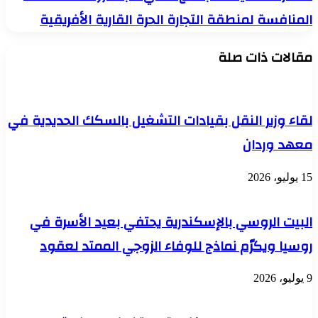
تستضيف
لمنظمة
المنافسة لمنطقة التجارة الحرة القارية الأفريقية
الاجتماع
(الفاو)
الثاني
سبل
للجنة
مقالات ذات صلة
تعزيز
رؤساء
التعاون
سلطات
المشترك
المنافسة
لدعم
لمنطقة
الأمن
لقاء وزير النقل بقيادات التشغيل بالسكك الحديدية في
التجارة
الغذائي
الحرة
بالمنطقة
معهد وردان
القارية
الأفريقية
15 يوليو، 2026
البيت الروسي بالإسكندرية يحتفي بعيد الأسرة في
روسيا ويكرّم نماذج للوفاء الزوجي الممتد لعقود
9 يوليو، 2026