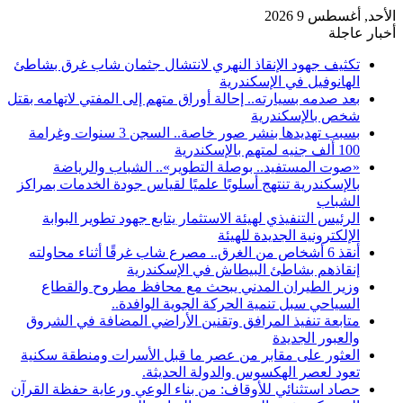
الأحد, أغسطس 9 2026
أخبار عاجلة
تكثيف جهود الإنقاذ النهري لانتشال جثمان شاب غرق بشاطئ
الهانوفيل في الإسكندرية
بعد صدمه بسيارته.. إحالة أوراق متهم إلى المفتي لاتهامه بقتل
شخص بالإسكندرية
بسبب تهديدها بنشر صور خاصة.. السجن 3 سنوات وغرامة
100 ألف جنيه لمتهم بالإسكندرية
«صوت المستفيد.. بوصلة التطوير».. الشباب والرياضة
بالإسكندرية تنتهج أسلوبًا علميًا لقياس جودة الخدمات بمراكز
الشباب
الرئيس التنفيذي لهيئة الاستثمار يتابع جهود تطوير البوابة
الإلكترونية الجديدة للهيئة
أنقذ 6 أشخاص من الغرق.. مصرع شاب غرقًا أثناء محاولته
إنقاذهم بشاطئ البيطاش في الإسكندرية
وزير الطيران المدني يبحث مع محافظ مطروح والقطاع
السياحي سبل تنمية الحركة الجوية الوافدة..
متابعة تنفيذ المرافق وتقنين الأراضي المضافة في الشروق
والعبور الجديدة
العثور على مقابر من عصر ما قبل الأسرات ومنطقة سكنية
تعود لعصر الهكسوس والدولة الحديثة.
حصاد استثنائي للأوقاف: من بناء الوعي ورعاية حفظة القرآن