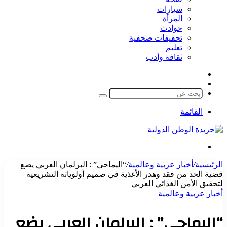
سيارات
المرأة
حوادث
تحقيقات صحفية
تعليم
ثقافة وأدب
مقال
الوضع
عشوائي
المظلم
بحث
عن
القائمة
بحث
عن
الرئيسية
/
أخبار عربية وعالمية
/
“اليماحي” : البرلمان العربي يضع
قضية الحد من فقد وهدر الأغذية في صميم أولوياته التشريعية
لتحقيق الأمن الغذائي العربي
أخبار عربية وعالمية
“اليماحي” : البرلمان العربي يضع