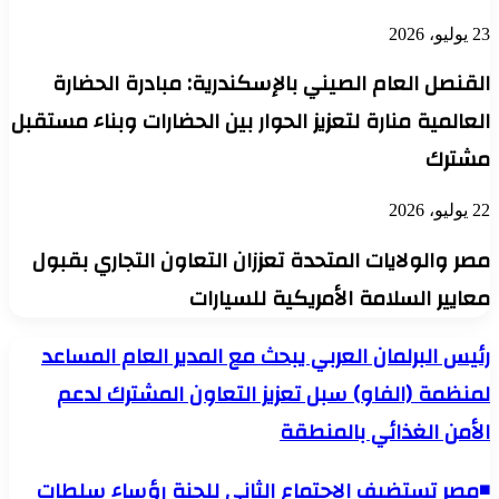
23 يوليو، 2026
القنصل العام الصيني بالإسكندرية: مبادرة الحضارة
العالمية منارة لتعزيز الحوار بين الحضارات وبناء مستقبل
مشترك
22 يوليو، 2026
مصر والولايات المتحدة تعززان التعاون التجاري بقبول
معايير السلامة الأمريكية للسيارات
رئيس
رئيس البرلمان العربي يبحث مع المدير العام المساعد
البرلمان
لمنظمة (الفاو) سبل تعزيز التعاون المشترك لدعم
العربي
يبحث
الأمن الغذائي بالمنطقة
مع
المدير
العام
◾️مصر تستضيف الاجتماع الثاني للجنة رؤساء سلطات
◾️مصر
المساعد