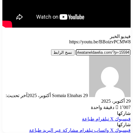
فيديو الخبر
https://youtu.be/BBoizvPCMW8
نسخ الرابط
أرسل
بريدا
إلكترونيا
29 أكتوبر، 2025
Somaia Elnahas
آخر تحديث:
29 أكتوبر، 2025
1٬007
دقيقة واحدة
شاركها
فيسبوك
‫X
تيلقرام
طباعة
شاركها
فيسبوك
‫X
واتساب
تيلقرام
مشاركة عبر البريد
طباعة