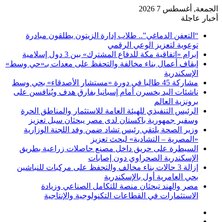
الجمعة, أغسطس 7 2026
أخبار عاجلة
“التعفن الدماغي”.. طلاب إدارة الزيتون يطلقون مبادرة
توعوية لتعزيز الوعي الرقمي
إبرام «اتفاقية مكة للدفاع المشترك» بين 3 دول إسلامية
إيقاف أعمال بناء مخالفة والتحفظ على معدات بـ«حي وسط»
الإسكندرية
مشاركة 45 طالبا في دورة «مستشار الأصدقاء» بحي وسط
ناشئات اليد يخسرن أمام إسبانيا بفارق هدف ويُنافسن على
برونزية العالم
الرئيس التنفيذي للهيئة العامة للاستثمار والمناطق الحرة
وسفير جمهورية باكستان لدى مصر يبحثان سبل تعزيز
وزير الصحة يلتقي رئيس تشاد ضمن وفد اللجنة الوزارية
«المصرية – التشادية» لبحث تعزيز
السيطرة على حريق داخل مصنع حاصلات زراعية بطريق
الإسكندرية الصحراوي دون إصابات
إزالة 3 حالات بناء مخالف والتحفظ على مركبات للنباشين
بحي العامرية أول بالإسكندرية
مصر والهند تبحثان منصة للتكامل الصناعي وزيادة
الاستثمارات في القطاعات التكنولوجية والإنتاجية
فيسبوك
‫X