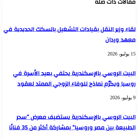
مقالات ذات صلة
شعب
الأسر
"المختبرات"
الأولى
و
بالرعاية
"البصريات"
في
و
لقاء وزير النقل بقيادات التشغيل بالسكك الحديدية في
سيدي
"الأجهزة
براني
الطبية"
معهد وردان
بمحافظة
بجامعة
مطروح
المنوفية
بالتعاون
15 يوليو، 2026
مع
المنطقة
الغربية
البيت الروسي بالإسكندرية يحتفي بعيد الأسرة في
العسكرية
روسيا ويكرّم نماذج للوفاء الزوجي الممتد لعقود
9 يوليو، 2026
البيت الروسي بالإسكندرية يستضيف معرض “سحر
الطبيعة بين مصر وروسيا” بمشاركة أكثر من 35 فنانًا