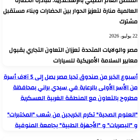
القنصل العام الصيني بالإسكندرية: مبادرة الحضارة
العالمية منارة لتعزيز الحوار بين الحضارات وبناء مستقبل
مشترك
22 يوليو، 2026
مصر والولايات المتحدة تعززان التعاون التجاري بقبول
معايير السلامة الأمريكية للسيارات
أسبوع
أسبوع الخير من صندوق تحيا مصر يصل إلى 5 آلاف أسرة
الخير
من الأسر الأولى بالرعاية في سيدي براني بمحافظة
من
صندوق
مطروح بالتعاون مع المنطقة الغربية العسكرية
تحيا
مصر
يصل
"العلوم
"العلوم الصحية" تكرم الخريجين من شعب "المختبرات"
إلى
الصحية"
5
و "البصريات" و "الأجهزة الطبية" بجامعة المنوفية
تكرم
آلاف
الخريجين
أسرة
من
من