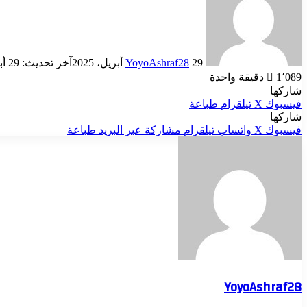
إلكترونيا
29 أبريل، 2025
YoyoAshraf28
آخر تحديث: 29 أبريل، 2025
1٬089
دقيقة واحدة
شاركها
فيسبوك
‫X
تيلقرام
طباعة
شاركها
فيسبوك
‫X
واتساب
تيلقرام
مشاركة عبر البريد
طباعة
YoyoAshraf28