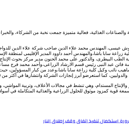
الصناعات الغذائية، فعالية متميزة جمعت نخبة من الشركاء، والخبراء
وش عيسى، المهندس محمد علاء الدين صاحب شركة علاء الدين للدواج
لية زراعة سابا باشا،والمهندس أحمد داوود المدير الإقليمى لمنطقة ال
ية الطب البيطرى، والدكتور على محمد الحنون مدير مركز بحوث الإنتاج ا
هندسة فاتن عبد النبى رئيس قسم الارشاد الزراعى،وأحمد محمد فرج مسا
هيب نائب وكيل كلية زراعة سابا باشا،وعدد من كبار المسؤولين، حيث 
ز إنجازات الشركة وانتشارها في أكثر من 30 دولة حول العالم، مؤكدين التزامها بالجودة والاستدامة.
والإنتاج المستدام، وهي تنشط في مجالات الأعلاف، وتربية المواشي، وتص
 قوية كمزود موثوق للحلول الزراعية والغذائية المتكاملة في أسواق آسي
رة استكمال تنفيذ اتفاق وقف إطلاق النار