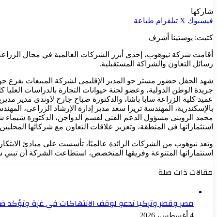
شاركها
فيسبوك
‫X
تيلقرام
طباعة
كتبت: يوستينا أشرف
أقامت شركة نيوهوب، إحدى أبرز الشركات العالمية في مجال الزراعة و
رسائل التعاون والشراكة المستقبلية.
شهد الحفل حضور مستر جو المدير الإقليمى لشركة المبيعات بفرع ح
جريدة الوطن الدولية، وعضو لجنة حيوانات التجارة بالدراسات العليا ك
عميد كلية الزراعة سابا باشا، والدكتورة صباح جارح لاوندى مدير مدير
بالإسكندرية، المهندسة تريزا سعد مدير إدارة الإرشاد الزراعى، الم
محمد الروينى مسؤول الدعم الفنى لقسم الدواجن، الدكتورة شيماء شا
استثماراتها في المنطقة، وتعزيز علاقات التعاون مع شركائها المحليين والدوليين، كما استعرضو أبر
وتعد نيوهوب من الشركات الرائدة عالميًا، تأسست على مبادئ الابتكار 
استثماراتها المتنوعة وفريقها المتخصص، استطاعت الشركة أن تبني سمعة
مقالات ذات صلة
مصر وقطر وتركيا تدعو لوقف الانتهاكات في غزة وتؤكد ضرو
4 أغسطس، 2026