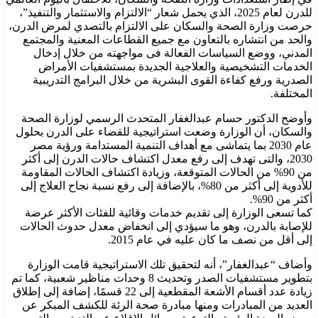
للدرن لعام 2025، الذي يحمل شعار “الالتزام والاستثمار والتنفيذ”،
حرصت وزارة الصحة والسكان على الالتزام بالتصدي لمرض الدرن،
والحد من انتشاره بالتعاون مع جميع القطاعات المعنية والمجتمع
المدني، ووضع السياسات الفعالة فى مواجهته من خلال إدخال
الخدمات التشخيصية والعلاجية الجديدة بمستشفيات الأمراض
الصدرية ورفع كفاءة القوى البشرية من خلال البرامج التدريبية
المختلفة.
وأوضح الدكتور حسام عبدالغفار المتحدث الرسمي لوزارة الصحة
والسكان، أن الوزارة وضعت استراتيجية للقضاء على الدرن بحلول
عام 2030 بما يتماشى مع أهداف التنمية المستدامة ورؤية مصر
2030، والتى تهدف إلى رفع معدل اكتشاف حالات الدرن إلى أكثر
من 90% من الحالات المتوقعة، وزيادة اكتشاف الحالات المقاومة
للأدوية إلى أكثر من 80%، بالإضافة إلى رفع نسبة نجاح العلاج إلى
أكثر من 90%.
كما تسعى الوزارة إلى تقديم خدمات وقائية للفئات الأكثر عرضة
للإصابة بالدرن، وهو ما سيؤدي إلى انخفاض معدل حدوث الحالات
إلى أقل من نصف ما كان عليه في عام 2015.
وأضاف “عبدالغفار”، أنه لتحقيق تلك الاستراتيجية قامت الوزارة
بتطوير مستشفيات الصدر وتحديث 8 وحدات مناظير شعبية، كما تم
زيادة عدد أقسام الأشعة المقطعية إلى 22 قسمًا، إضافة إلى إطلاق
العديد من المبادرات ومنها مبادرة صحة الرئة للكشف المبكر عن