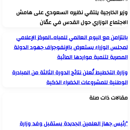
وزير الخارجية يلتقي نظيره السعودي على هامش
الاجتماع الوزاري حول القدس في عمّان
بالتزامن
بالتزامن مع اليوم العالمي للمياه..المركز الإعلامي
مع
لمجلس الوزراء يستعرض بالإنفوجراف جهود الدولة
اليوم
العالمي
المصرية لتنمية مواردها المائية
للمياه..المركز
الإعلامي
لمجلس
وزارة
وزارة التخطيط تُعلن نتائج الدورة الثالثة من المبادرة
الوزراء
التخطيط
يستعرض
الوطنية للمشروعات الخضراء الذكية
تُعلن
بالإنفوجراف
نتائج
جهود
الدورة
مقالات ذات صلة
الدولة
الثالثة
المصرية
من
لتنمية
المبادرة
مواردها
الوطنية
المائية
للمشروعات
“رئيس جهاز العلمين الجديدة يستقبل وفد وزارة
الخضراء