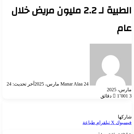
الطبية لـ 2.2 مليون مريض خلال
عام
أرسل
بريدا
إلكترونيا
24 مارس، 2025
Manar Alaa
آخر تحديث: 24
مارس، 2025
3 دقائق
1٬001
شاركها
فيسبوك
‫X
تيلقرام
طباعة