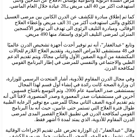
مرض السدة الرئوية والتوعية بوسائل الاقلاع عن التدخين والتى
استهدفت اكثر من 40 الف مريض بـ28 عيادة خلال العام الماضي.
كما تم إطلاق مبادرة للكشف عن الدرن الكامن بين مرضى الغسيل
الكلوي والتى استهدفت أكثر من 31 الف مريض وإعطاء العلاج
الوقائى، ومبادرة التليف الرئوى الى تهدف الى توفير الأكسجين
المنزلى لمرضى التليف الرئوى واستفاد منها 490 مريض.
وتابع “عبدالغفار”، أنه تم توفير أحدث أجهزة تشخيص الدرن عالميًا
في 48 مستشفى للأمراض الصدرية، وتقديم العلاج اللازم للحالات
المكتشفة من أدوية الصفين الأول والثاني مجانًا، ويتم تقديم الدعم
الطبي والاجتماعي والنفسي للمرضى في إطار البرنامج القومي
لمكافحة الدرن.
وفي مجال الدرن المقاوم للأدوية، أشار المتحدث الرسمي للوزارة،
ان وزارة الصحة كانت رائدة في إنشاء أول قسم لهذا المجال
بمستشفى صدر العباسية عام 2006، وتم التوسع بافتتاح قسمين
آخرين في مستشفيات صدر المعمورة وصدر المنصورة، لافتاً الى أنه
يتم تقديم أدوية الصف الثاني مجانًا للمرضى مع توفير الرعاية الطبية
طوال فترة العلاج التي تستمر حتى عامين، حيث أنه بدأ البرنامج
القومي لمكافحة الدرن في تطبيق العلاج القصير المدى لمرضى
الدرن المقاوم للأدوية، الذي يمتد لمدة 6 أشهر فقط.
وقال “عبدالغفار”، إن الوزارة تحرص على تقديم الإجراءات الوقائية
والتى تشمل رفع الوعي الصحي للمواطنين حول ضرورة الكشف