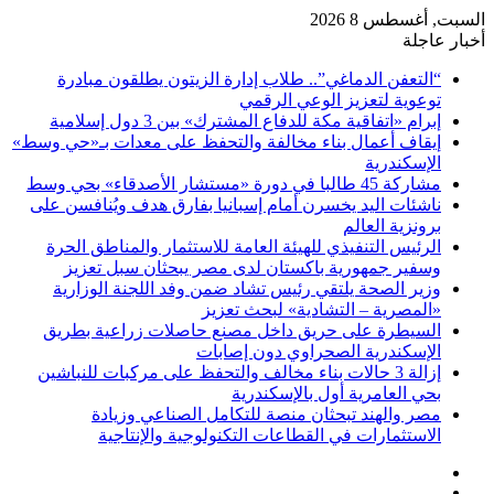
السبت, أغسطس 8 2026
أخبار عاجلة
“التعفن الدماغي”.. طلاب إدارة الزيتون يطلقون مبادرة
توعوية لتعزيز الوعي الرقمي
إبرام «اتفاقية مكة للدفاع المشترك» بين 3 دول إسلامية
إيقاف أعمال بناء مخالفة والتحفظ على معدات بـ«حي وسط»
الإسكندرية
مشاركة 45 طالبا في دورة «مستشار الأصدقاء» بحي وسط
ناشئات اليد يخسرن أمام إسبانيا بفارق هدف ويُنافسن على
برونزية العالم
الرئيس التنفيذي للهيئة العامة للاستثمار والمناطق الحرة
وسفير جمهورية باكستان لدى مصر يبحثان سبل تعزيز
وزير الصحة يلتقي رئيس تشاد ضمن وفد اللجنة الوزارية
«المصرية – التشادية» لبحث تعزيز
السيطرة على حريق داخل مصنع حاصلات زراعية بطريق
الإسكندرية الصحراوي دون إصابات
إزالة 3 حالات بناء مخالف والتحفظ على مركبات للنباشين
بحي العامرية أول بالإسكندرية
مصر والهند تبحثان منصة للتكامل الصناعي وزيادة
الاستثمارات في القطاعات التكنولوجية والإنتاجية
فيسبوك
‫X