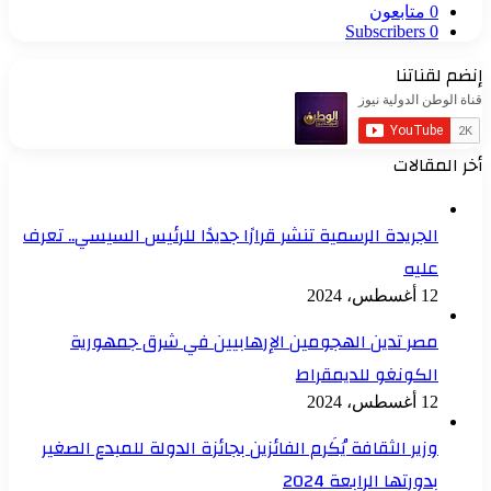
0
متابعون
Subscribers
0
إنضم لقناتنا
أخر المقالات
الجريدة الرسمية تنشر قرارًا جديدًا للرئيس السيسي.. تعرف
عليه
12 أغسطس، 2024
مصر تدين الهجومين الإرهابيين في شرق جمهورية
الكونغو للديمقراط
12 أغسطس، 2024
وزير الثقافة يُكَرم الفائزين بجائزة الدولة للمبدع الصغير
بدورتها الرابعة 2024