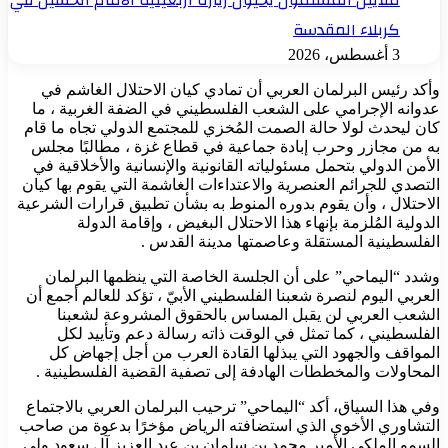
كربلاء المقدسة
3 أغسطس، 2026
وأكد رئيس البرلمان العربي أن تمادي كيان الاحتلال الغاشم في
عدوانه الإجرامي على الشعب الفلسطيني في الضفة الغربية ، ما
كان ليحدث لولا حالة الصمت المُخزي للمجتمع الدولي تجاه ما قام
به من مجازر وحرب إبادة جماعية في قطاع غزة ، مطالبًا مجلس
الأمن الدولي بتحمل مسئولياته القانونية والإنسانية والأخلاقية في
التصدي للجرائم العنصرية والاعتداءات الغاشمة التي يقوم بها كيان
الاحتلال ، وأن يقوم بدوره المنوط به بشأن تطبيق قرارات الشرعية
الدولية المُلزمة بإنهاء هذا الاحتلال البغيض ، وإقامة الدولة
الفلسطينية المستقلة وعاصمتها مدينة القدس .
وشدد “اليماحي” على أن الجلسة الخاصة التي ينظمها البرلمان
العربي اليوم لنصرة شعبنا الفلسطيني الأبيّ ، تؤكد للعالم أجمع أن
الشعب العربي لن يقبل المساس بالحقوق المشروعة لشعبنا
الفلسطيني ، كما تمثل في الوقت ذاته رسالة دعم وتأييد لكل
المواقف والجهود التي يبذلها القادة العرب من أجل إجهاض كل
المحاولات والمخططات الهادفة إلى تصفية القضية الفلسطينية .
وفي هذا السياق، أكد “اليماحي” ترحيب البرلمان العربي بالاجتماع
التشاوري الأخوي الذي استضافته الرياض مؤخرًا بدعوة من صاحب
السمو الملكي الأمير محمد بن سلمان بن عبد العزيز آل سعود ولي