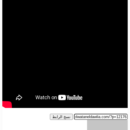
نسخ الرابط
أرسل
بريدا