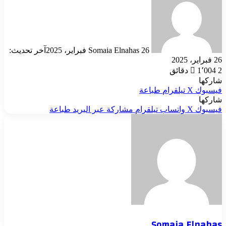
إلكترونيا
26 فبراير، 2025
Somaia Elnahas
آخر تحديث:
26 فبراير، 2025
2 دقائق
1٬004
شاركها
فيسبوك
‫X
تيلقرام
طباعة
شاركها
فيسبوك
‫X
واتساب
تيلقرام
مشاركة عبر البريد
طباعة
Somaia Elnahas