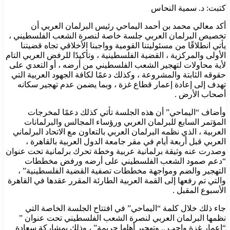
كتبت: د. سمية النحاس
أكد معالي محمد بن أحمد اليماحي رئيس البرلمان العربي أن
تخصيص البرلمان العربي جلسة خاصة لنصرة الشعب الفلسطيني ،
يأتي انطلاقًا من مسئوليتنا القومية وواجبنا الأخلاقي تجاه قضيتنا
الأولى والمركزية ، القضية الفلسطينية ، وتأكيدًا للرفض العربي التام
لأية محاولات لتهجير الشعب الفلسطيني من أرضه ، أو التعدي على
حقوقه الثابتة والمشروعة ، وكذلك دعمًا لكافة الجهود العربية التي
تهدف إلى إعادة إعمار قطاع غزة ، وبما يضمن عدم تهجير سكانه
أصحاب الأرض .
وأضاف “اليماحي” أن هذه الجلسة تأتي كذلك دعمًا لمخرجات
المؤتمر السابع للبرلمان العربي ورؤساء المجالس والبرلمانات
العربية ، الذي نظمه البرلمان العربي بالتعاون مع الاتحاد البرلماني
العربي قبل أربعة أيام في مقر جامعة الدول العربية بالقاهرة ،
وصدرت عنه وثيقة برلمانية عربية وخطة تحرك برلمانية تحت عنوان
“دعم صمود الشعب الفلسطيني على أرضه ورفض مخططات
التهجير والضم ومواجهة مخططات تصفية القضية الفلسطينية” ،
والتي تم رفعها إلى القمة العربية الطارئة المقرر عقدها في القاهرة
الأسبوع المقبل .
جاء ذلك خلال كلمة “اليماحي” في افتتاح الجلسة الخاصة التي
نظمها البرلمان العربي لنصرة الشعب الفلسطيني تحت عنوان ”
“إعمار غزة واجب .. وتهجير أهلها جريمة” ، وذلك بمشاركة سعادة