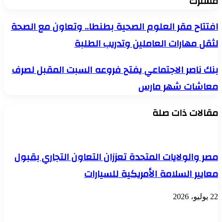
مشترك
افتتاح
افتتاح مقر العلوم الصحية بطنطا.. وتعاون مع الصحة
مقر
لثقل مهارات العاملين وتدريب الطلبة
العلوم
الصحية
بطنطا..
بنك
بنك ناصر الاجتماعي يفتح فروعه السبت المقبل لصرف
وتعاون
ناصر
مع
معاشات شهر مارس
الاجتماعي
الصحة
يفتح
لثقل
فروعه
مهارات
مقالات ذات صلة
السبت
العاملين
المقبل
وتدريب
لصرف
الطلبة
معاشات
شهر
مصر والولايات المتحدة تعززان التعاون التجاري بقبول
مارس
معايير السلامة الأمريكية للسيارات
22 يوليو، 2026