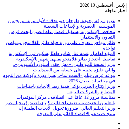
الإثنين, أغسطس 10 2026
أخبار عاجلة
عزيز مرقة وحودة يطرحان ديو «دقة» لأول مرة.. مزيج بين
الموسيقى العصرية والإيقاعات الشعبية
محافظ الإسكندرية يستقبل قنصل عام الصين لبحث فرص
التعاون والاستثمار
طائر مهاجر.. تعرف على دورة حياة طائر الفلامنجو ومواطن
تواجده
المؤبد لعاطل بتهمة قتل شاب طعنًا بسكين في الإسكندرية
تفاصيل احتجاز طائر فلامنجو بمقهى شهير بالإسكندرية
وزير الصحة للمواطنين: «مش هقدر أستورد الأنسولين»..
واللي عايزه يجيبه على حسابه من الصيدليات
موعد عرض فيلم «الست لما».. يسرا ودرة وكوكبة من النجوم
في منافسات صيف 2026
وزير الإنتاج الحربي يؤكد أهمية ربط الأبحاث باحتياجات
المصانع والشركات التابعة
بمناسبة مرور 12 عامًا على انطلاقه.. مركز المؤتمرات
بالعلمين الجديدة يستضيف احتفالية كبرى لصندوق تحيا مصر
وزير التعليم العالي: ضرورة تحويل الأبحاث العلمية إلى
منتجات تدعم الاقتصاد القائم على المعرفة
فيسبوك
‫X