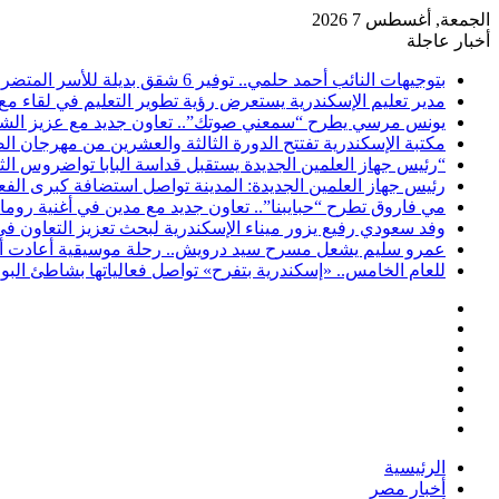
الجمعة, أغسطس 7 2026
أخبار عاجلة
بتوجيهات النائب أحمد حلمي.. توفير 6 شقق بديلة للأسر المتضررة من عقار شارع الطرودي بحي الجمرك
مدير تعليم الإسكندرية يستعرض رؤية تطوير التعليم في لقاء مع
يونس مرسي يطرح “سمعني صوتك”.. تعاون جديد مع عزيز الشاف
مكتبة الإسكندرية تفتتح الدورة الثالثة والعشرين من مهرجان ا
“رئيس جهاز العلمين الجديدة يستقبل قداسة البابا تواضروس الث
رئيس جهاز العلمين الجديدة: المدينة تواصل استضافة كبرى الف
مي فاروق تطرح “حبايبنا”.. تعاون جديد مع مدين في أغنية روما
وفد سعودي رفيع يزور ميناء الإسكندرية لبحث تعزيز التعاون ف
عمرو سليم يشعل مسرح سيد درويش.. رحلة موسيقية أعادت أمجا
للعام الخامس.. «إسكندرية بتفرح» تواصل فعالياتها بشاطئ ال
فيسبوك
‫X
‫YouTube
انستقرام
تسجيل
مقال
الدخول
إضافة
عشوائي
عمود
الرئيسية
جانبي
أخبار مصر