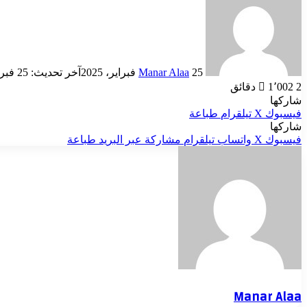
إلكترونيا
25 فبراير، 2025
Manar Alaa
آخر تحديث: 25 فبراير، 2025
2 دقائق
1٬002
شاركها
فيسبوك
‫X
تيلقرام
طباعة
شاركها
فيسبوك
‫X
واتساب
تيلقرام
مشاركة عبر البريد
طباعة
Manar Alaa