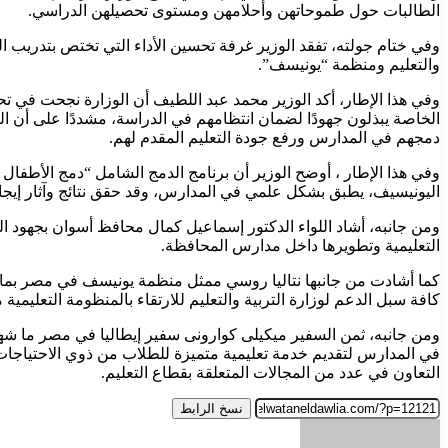
الطالبات حول طموحاتهن وأحلامهن ومستوى تحصيلهن الدراسي.
وفي ختام جولته، تفقد الوزير غرفة تحسين الأداء التي تختص بتدريب ال
والتعليم ومنظمة “يونيسف”.
وفي هذا الإطار، أكد الوزير محمد عبد اللطيف أن الوزارة نجحت في تح
الخاصة يبذلون جهودًا لضمان انتظامهم في الدراسة، مشددًا على أن 
دمجهم في المدارس ورفع جودة التعليم المقدم لهم.
وفي هذا الإطار ، أوضح الوزير أن برنامج الدمج الشامل “دمج الأطفال ذ
اليونيسيف، يطبق بشكل علمي في المدارس، وقد حقق نتائج وآثار إيجاب
ومن جانبه، أشاد اللواء الدكتور إسماعيل كمال محافظ أسوان بجهود ا
التعليمية وتطويرها داخل مدارس المحافظة.
كما أشادت من جانبها نتاليا روسي ممثل منظمة يونيسف في مصر بما شهد
كافة سبل الدعم لوزارة التربية والتعليم للارتقاء بالمنظومة التعليمية 
ومن جانبه، ثمن السفير ميكيلى كوارونى سفير إيطاليا في مصر ما شهده خ
في المدارس لتقديم خدمة تعليمية متميزة للطلاب من ذوي الاحتياجات ا
التعاون في عدد من المجالات المتعلقة بقطاع التعليم.
نسخ الرابط
أرسل
بريدا