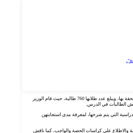
”..
وعقب ذلك، توجه السيد الوزير محمد عبد اللطيف والحضور المرافقين ،لتفقد مدرسة أسوان الثانوية بنات، والتي تضم أيضًا مدرسة إعدادية ملحقة بها، ويبلغ عدد طلابها 760 طالبة، حيث قام الوزير
اقش الطالبات في الدرس.
الدراسية التي يتم شرحها، لمعرفة مدى استجابتهن
ابة والاطلاع على كراسات الحصة والواجب، كما ناقش