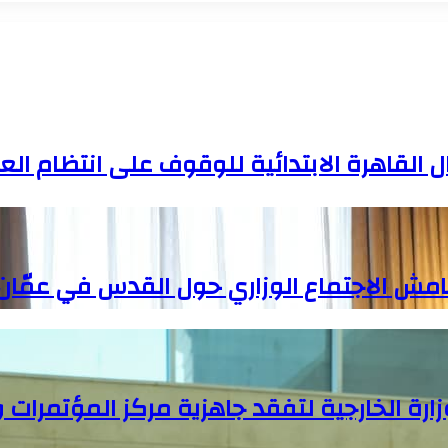
 القاهرة الابتدائية للوقوف على انتظام ال
امش الاجتماع الوزاري حول القدس في عمّان
ارة الخارجية لتفقد جاهزية مركز المؤتمرات 