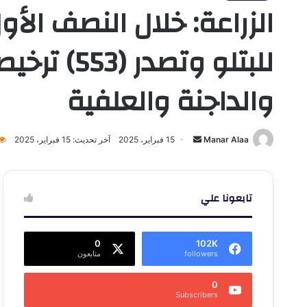
للبتلو وت
والداجنة والعلفية
أرسل
Manar Alaa
15 فبراير، 2025
آخر تحديث: 15 فبراير، 2025
بريدا
إلكترونيا
تابعونا علي
0
102K
followers
متابعون
0
Subscribers