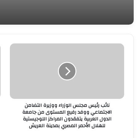
نائب
و
رئيس
ا
مجلس
ا
الوزراء
ف
ووزيرة
ج
التضامن
ت
الاجتماعي
ل
ووفد
ا
رفيع
ا
نائب رئيس مجلس الوزراء ووزيرة التضامن
المستوى
ل
الاجتماعي ووفد رفيع المستوى من جامعة
من
م
الدول العربية يتفقدون المراكز اللوجيستية
جامعة
ا
للهلال الأحمر المصري بمدينة العريش
الدول
ا
العربية
ل
يتفقدون
و