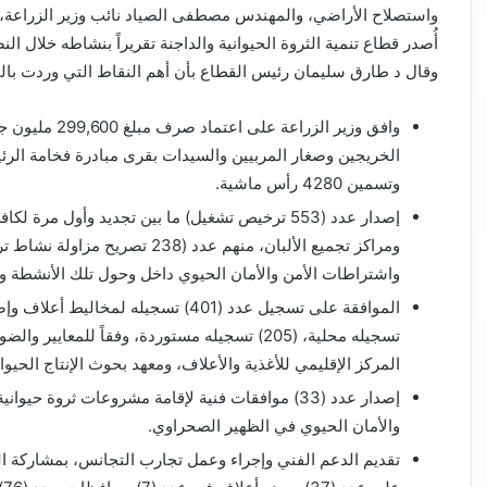
واستصلاح الأراضي، والمهندس مصطفى الصياد نائب وزير الزراعة، بتذ
أُصدر قطاع تنمية الثروة الحيوانية والداجنة تقريراً بنشاطه خلال ا
وقال د طارق سليمان رئيس القطاع بأن أهم النقاط التي وردت بال
الخريجين وصغار المربيين والسيدات بقرى مبادرة فخامة الرئ
وتسمين 4280 رأس ماشية.
إصدار عدد (553 ترخيص تشغيل) ما بين تجديد وأول م
ومراكز تجميع الألبان، منهم عدد (
واشتراطات الأمن والأمان الحيوي داخل وحول تلك الأنشطة وا
تسجيله محلية، (205) تسجيله مستوردة، وفقاً للم
المركز الإقليمي للأغذية والأعلاف، ومعهد بحوث الإنتاج الحيوا
إصدار عدد (33) موافقات فنية لإقامة مشروعات ثروة ح
والأمان الحيوي في الظهير الصحراوي.
تقديم الدعم الفني وإجراء وعمل تجارب التجانس، بمشاركة الم