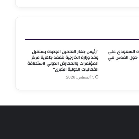
صر
لقادمين
ليها
.
زامنًا
ع
حتفالية
يره السعودي على
“رئيس جهاز العلمين الجديدة يستقبل
لنادي
ي حول القدس في
وفد وزارة الخارجية لتفقد جاهزية مركز
لأهلي
المؤتمرات والمعارض الدولي لاستضافة
كأس
الفعاليات الدولية الكبرى”
لعالم
لأندية
5 أغسطس، 2026
ي
دينة
لأقصر