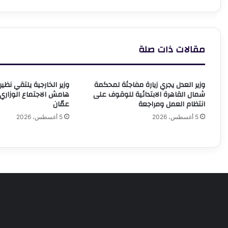
المراكز
م
اللوجيستية
ا
للهلال
إ
الأحمر
.
مقالات ذات صلة
المصري
ت
بمدينة
م
العريش
ا
وزير العدل يجري زيارة مفاجئة لمحكمة
وزير الخارجية يلتقي نظ
ا
شمال القاهرة الابتدائية للوقوف على
هامش الاجتماع الوزار
ا
انتظام العمل ومراجعة
عمّان
ب
ا
5 أغسطس، 2026
5 أغسطس، 2026
ل
ف
م
ا