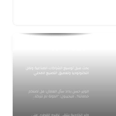
توزيع الغاز تعلن عن بدء إجراء أعمال صيانة
بمنطقة العوايد بالإسكندرية
بحث سبل توسيع الشراكات الصناعية ونقل
التكنولوجيا وتعميق التصنيع المحلي
الوزير حسن رداد سأل العمال: هل تصلكم
خدماتنا؟.. فيجيبون: “الدولة لم تتركنا..
وتوجيهات الرئيس السيسي تمنحنا الأمان
والدعم”..
وزير الخارجية يلتقي نظيره القطري على