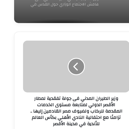
هامش الاجتماع الوزاري حول القدس في
عمّان
زير
لطيران
لمدني
ى
ولة
فقدية
مطار
لأقصر
لدولي
وزير الطيران المدني فى جولة تفقدية لمطار
متابعة
الأقصر الدولي لمتابعة مستوى الخدمات
ستوى
المقدمة للركاب ولضيوف مصر القادمين إليها ..
لخدمات
تزامنًا مع احتفالية النادي الأهلي بكأس العالم
لمقدمة
لركاب
للأندية في مدينة الأقصر
لضيوف