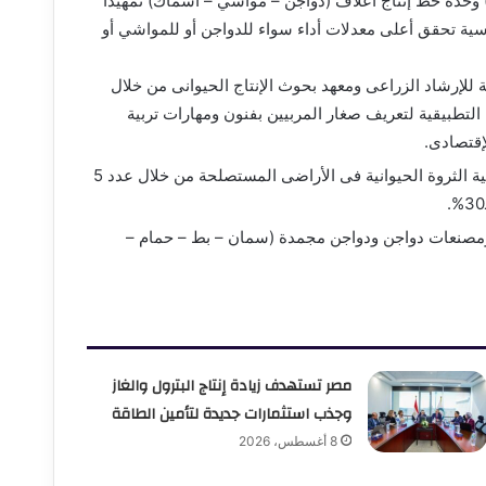
لى عدد (37) مصنع أعلاف في عدد (7) محافظات بعدد (76) وحدة خط إنتاج أعلاف (دواجن – مواشي – أسماك) تمهيداً
سية تحقق أعلى معدلات أداء سواء للدواجن أو للمواشي أو
ة للإرشاد الزراعى ومعهد بحوث الإنتاج الحيوانى من خلال
لتطبيقية لتعريف صغار المربيين بفنون ومهارات تربية
لإقتصادى.
ضخ كميات من بيض المائدة بمشاركة الصندوق المركزى لتنمية الثروة الحيوانية فى الأراضى المستصلحة من خلال عدد 5
ومصنعات دواجن ودواجن مجمدة (سمان – بط – حمام –
مصر تستهدف زيادة إنتاج البترول والغاز
وجذب استثمارات جديدة لتأمين الطاقة
8 أغسطس، 2026