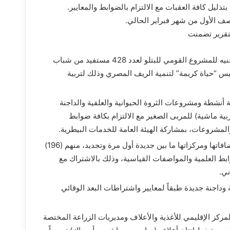
ليل كافة العقبات مع الالتزام بالضوابط والمعايير.
لنصف الأول من شهر فبراير الحالي.
تقرير تضمنت
وافق وزير الزراعة على اعتماد صرف مبلغ 299,600 مليون جنيه للمشروع القومي للبتلو لعدد 428 مستفيد من شباب
يس “حياة كريمة” لتنمية الريف المصري وذلك لتربية
رة لكافة أنشطة ومشروعات الثروة الحيوانية والعلفية والداجنة
238 تصريح مزاولة نشاط تربية ماشية) للمربى الصغير مع الالتزام بكافة ضوابط
لمشروعات، بمشاركة الهيئة العامة للخدمات البيطرية.
الموافقة على تسجيل عدد (401) تسجيله لمخاليط أعلاف وإضافاتها ومركزاتها ما بين جديدة أول مرة وتجديد، منهم (196)
عايير والضوابط العلمية والمواصفات القياسية، وذلك بالاشتراك مع
ني.
يوانية وداجنة جديدة طبقاً لمعايير واشتراطات البعد الوقائي
ركز الإقليمي للأغذية والأعلاف ومديريات الزراعة المختصة