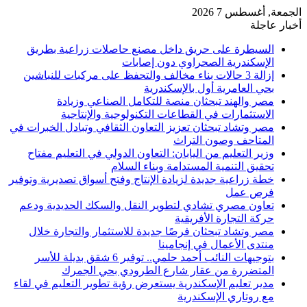
الجمعة, أغسطس 7 2026
أخبار عاجلة
السيطرة على حريق داخل مصنع حاصلات زراعية بطريق
الإسكندرية الصحراوي دون إصابات
إزالة 3 حالات بناء مخالف والتحفظ على مركبات للنباشين
بحي العامرية أول بالإسكندرية
مصر والهند تبحثان منصة للتكامل الصناعي وزيادة
الاستثمارات في القطاعات التكنولوجية والإنتاجية
مصر وتشاد تبحثان تعزيز التعاون الثقافي وتبادل الخبرات في
المتاحف وصون التراث
وزير التعليم من اليابان: التعاون الدولي في التعليم مفتاح
تحقيق التنمية المستدامة وبناء السلام
خطة زراعية جديدة لزيادة الإنتاج وفتح أسواق تصديرية وتوفير
فرص عمل
تعاون مصري تشادي لتطوير النقل والسكك الحديدية ودعم
حركة التجارة الأفريقية
مصر وتشاد تبحثان فرصًا جديدة للاستثمار والتجارة خلال
منتدى الأعمال في إنجامينا
بتوجيهات النائب أحمد حلمي.. توفير 6 شقق بديلة للأسر
المتضررة من عقار شارع الطرودي بحي الجمرك
مدير تعليم الإسكندرية يستعرض رؤية تطوير التعليم في لقاء
مع روتاري الإسكندرية