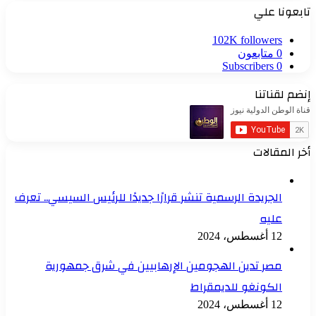
تابعونا علي
102K
followers
0
متابعون
Subscribers
0
إنضم لقناتنا
أخر المقالات
الجريدة الرسمية تنشر قرارًا جديدًا للرئيس السيسي.. تعرف
عليه
12 أغسطس، 2024
مصر تدين الهجومين الإرهابيين في شرق جمهورية
الكونغو للديمقراط
12 أغسطس، 2024