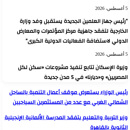
5 أغسطس، 2026
“رئيس جهاز العلمين الجديدة يستقبل وفد وزارة
الخارجية لتفقد جاهزية مركز المؤتمرات والمعارض
الدولي لاستضافة الفعاليات الدولية الكبرى”
5 أغسطس، 2026
وزيرة الإسكان تتابع تنفيذ مشروعات «سكن لكل
المصريين» و«ديارنا» في 5 مدن جديدة
رئيس
رئيس الوزراء يستعرض موقف أعمال التنمية بالساحل
الوزراء
الشمالي الغربي مع عدد من المستثمرين السياحيين
يستعرض
موقف
أعمال
وزير
وزير التربية والتعليم يتفقد المدرسة الألمانية الإنجيلية
التنمية
التربية
بالساحل
الثانوية بالقاهرة
والتعليم
الشمالي