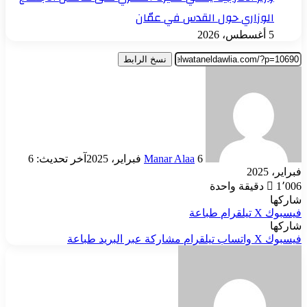
الوزاري حول القدس في عمّان
5 أغسطس، 2026
نسخ الرابط
أرسل
بريدا
إلكترونيا
6 فبراير، 2025
Manar Alaa
آخر تحديث: 6
فبراير، 2025
1٬006
دقيقة واحدة
شاركها
فيسبوك
‫X
تيلقرام
طباعة
شاركها
فيسبوك
‫X
واتساب
تيلقرام
مشاركة عبر البريد
طباعة