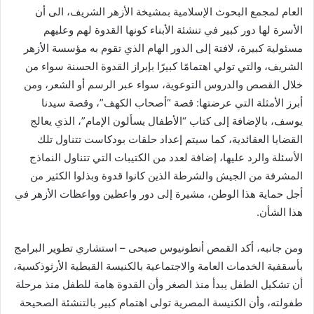
العام لمجمع البحوث الإسلامية بمشيخة الأزهر الشريف، الى أن
الأسرة لها دور كبير في تنشئة الأبناء كونها القدوة لهم وعليهم
مسئولية كبيرة، لافتة إلى الدور الهام الذي تقوم به مؤسسة الأزهر
الشريف، والتي تولي اهتمامًا كبيرًا بإبراز القدوة الحسنة سواء من
خلال القصص والدروس التوعوية، سواء عبر الرسم أو الشعر، ومن
أبرز الأمثلة التي عرضتها: قصة “أصحاب الكهف”، وقصة سيدنا
يوسف، بالإضافة إلى كتاب “الأطفال يسألون الإمام”، الذي يعالج
القضايا العقائدية، كما سيتم إعداد حلقات بودكاست تتناول تلك
الأسئلة والرد عليها، إضافة لعدد من الكتيبات التي تتناول النماذج
المشرفة من الجيش والشرطة الذين كانوا قدوة وبذلوا الكثير من
أجل حماية هذا الوطن، مشيرة إلى دور واعظين وواعظات الأزهر في
هذا الشأن.
ومن جانبه، أكد القمص أنطونيوس صبحى – استشاري تطوير البرامج
بأسقفية الخدمات العامة والاجتماعية بالكنيسة القبطية الأرثوذكسية،
أن تشكيل الطفل يبدأ منذ الصغر وأن القدوة هامة للطفل منذ مرحلة
طفولته، وأن الكنيسة المصرية تولى اهتمام كبير بالتنشئة الصحيحة