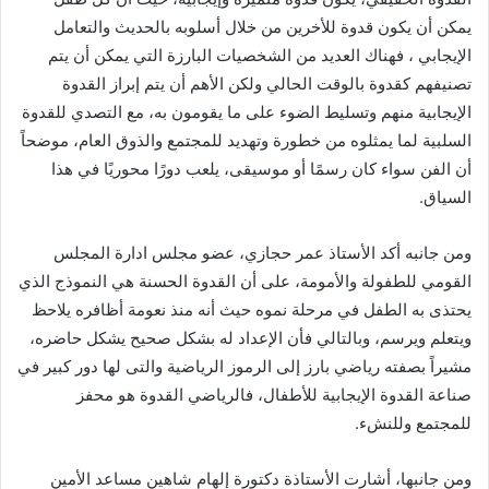
يمكن أن يكون قدوة للأخرين من خلال أسلوبه بالحديث والتعامل
الإيجابي ، فهناك العديد من الشخصيات البارزة التي يمكن أن يتم
تصنيفهم كقدوة بالوقت الحالي ولكن الأهم أن يتم إبراز القدوة
الإيجابية منهم وتسليط الضوء على ما يقومون به، مع التصدي للقدوة
السلبية لما يمثلوه من خطورة وتهديد للمجتمع والذوق العام، موضحاً
أن الفن سواء كان رسمًا أو موسيقى، يلعب دورًا محوريًا في هذا
السياق.
ومن جانبه أكد الأستاذ عمر حجازي، عضو مجلس ادارة المجلس
القومي للطفولة والأمومة، على أن القدوة الحسنة هي النموذج الذي
يحتذى به الطفل في مرحلة نموه حيث أنه منذ نعومة أظافره يلاحظ
ويتعلم ويرسم، وبالتالي فأن الإعداد له بشكل صحيح يشكل حاضره،
مشيراً بصفته رياضي بارز إلى الرموز الرياضية والتى لها دور كبير في
صناعة القدوة الإيجابية للأطفال، فالرياضي القدوة هو محفز
للمجتمع وللنشء.
ومن جانبها، أشارت الأستاذة دكتورة إلهام شاهين مساعد الأمين