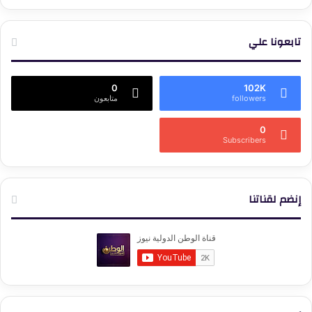
تابعونا علي
0
102K
followers
متابعون
0
Subscribers
إنضم لقناتنا