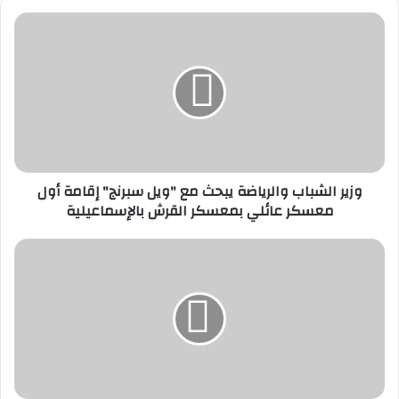
وزير
الشباب
والرياضة
يبحث
مع
"ويل
سبرنج"
إقامة
أول
وزير الشباب والرياضة يبحث مع "ويل سبرنج" إقامة أول
معسكر
معسكر عائلي بمعسكر القرش بالإسماعيلية
عائلي
بمعسكر
القرش
على
بالإسماعيلية
هامش
زيارته
الرسمية
للمملكة
المتحدة
.وزير
الطيران
المدني