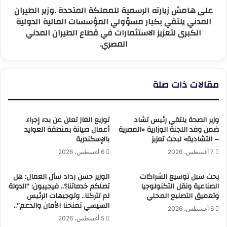
على هامش زيارته الرسمية للمملكة المتحدة .وزير الطيران
يلتقي
المدني يلتقي بكبار مسؤولي المؤسسات المالية الدولية
بكبار
الكبرى لتعزيز الاستثمارات في قطاع الطيران المدني
مسؤولي
المصري.
المؤسسات
المالية
الدولية
الكبرى
مقالات ذات صلة
لتعزيز
الاستثمارات
في
قطاع
وزير الصحة يلتقي رئيس تشاد
توزيع الغاز تعلن عن بدء إجراء
الطيران
ضمن وفد اللجنة الوزارية «المصرية
أعمال صيانة بمنطقة العوايد
المدني
– التشادية» لبحث تعزيز
بالإسكندرية
المصري.
7 أغسطس، 2026
6 أغسطس، 2026
بحث سبل توسيع الشراكات
الوزير حسن رداد سأل العمال: هل
الصناعية ونقل التكنولوجيا
تصلكم خدماتنا؟.. فيجيبون: “الدولة
وتعميق التصنيع المحلي
لم تتركنا.. وتوجيهات الرئيس
السيسي تمنحنا الأمان والدعم”..
6 أغسطس، 2026
5 أغسطس، 2026