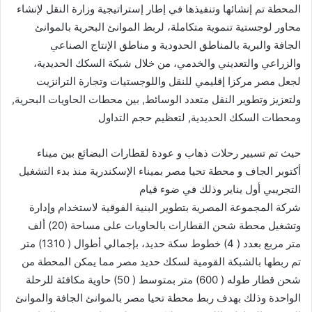
المحطة تم إنشائها وتنفيذها في إطار إستراتيجية وزارة النقل لإنشاء
محاور لوجستية تنموية متكاملة، لربط الموانئ البحرية بالموانئ
الجافة والبرية بالمناطق الحدودية و مناطق الإنتاج الصناعي
والزراعي والتعديني والخدمي، من خلال شبكة السكك الحديدية،
لجعل مصر مركزا إقليمي للنقل واللوجستيات وتجارة الترانزيت
ولتعزيز وتطوير النقل متعدد الوسائط, بين محطات الحاويات البحرية,
ومحطات السكك الحديدية, لتعظيم حجم التداول
حيث تم تسيير رحلات ذهاب و عودة لقطارات البضائع بين ميناء
أكتوبر الجاف و محطة تحيا مصر بميناء الإسكندرية منذ بدء التشغيل
التجريبي أول يناير وذلك في ضوء قيام
شركة المجموعة المصرية بتطوير البنية الفوقية لاستخدام وإدارة
وتشغيل محطة شحن القطارات بالحاويات على مساحة (20) ألف
متر مربع بعدد ( 4) خطوط سكة حديد، بإجمالي أطوال ( 1310) متر
تم ربطها بالشبكة القومية لسكك حديد مصر مما يمكن المحطة من
شحن قطار طوله ( 600) متر بمتوسط ( 50) حاوية مكافئة للرحلة
الواحدة وذلك بهدف ربط محطة تحيا مصر بالموانئ الجافة والموانئ