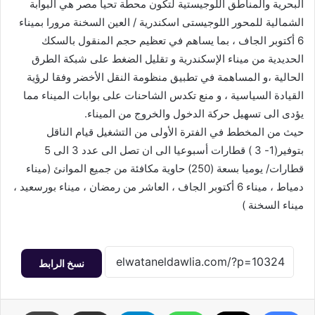
البحرية والمناطق اللوجيستية لتكون محطة تحيا مصر هي البوابة
الشمالية للمحور اللوجيستى اسكندرية / العين السخنة مرورا بميناء
6 أكتوبر الجاف ، بما يساهم في تعظيم حجم المنقول بالسكك
الحديدية من ميناء الإسكندرية و تقليل الضغط على شبكة الطرق
الحالية ،و المساهمة في تطبيق منظومة النقل الأخضر وفقا لرؤية
القيادة السياسية ، و منع تكدس الشاحنات على بوابات الميناء مما
يؤدى الى تسهيل حركة الدخول والخروج من الميناء.
حيث من المخطط في الفترة الأولى من التشغيل قيام الناقل
بتوفير(1- 3 ) قطارات أسبوعيا الى ان تصل الى عدد 3 الى 5
قطارات/ يوميا بسعة (250) حاوية مكافئة من جميع الموانئ (ميناء
دمياط ، ميناء 6 أكتوبر الجاف ، العاشر من رمضان ، ميناء بورسعيد ،
ميناء السخنة )
نسخ الرابط