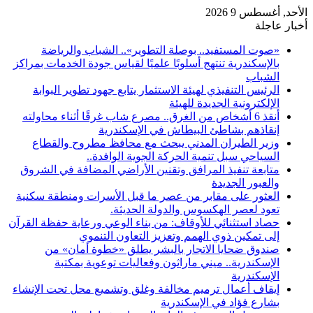
لأحد, أغسطس 9 2026
خبار عاجلة
«صوت المستفيد.. بوصلة التطوير».. الشباب والرياضة
بالإسكندرية تنتهج أسلوبًا علميًا لقياس جودة الخدمات بمراكز
الشباب
الرئيس التنفيذي لهيئة الاستثمار يتابع جهود تطوير البوابة
الإلكترونية الجديدة للهيئة
أنقذ 6 أشخاص من الغرق.. مصرع شاب غرقًا أثناء محاولته
إنقاذهم بشاطئ البيطاش في الإسكندرية
وزير الطيران المدني يبحث مع محافظ مطروح والقطاع
السياحي سبل تنمية الحركة الجوية الوافدة..
متابعة تنفيذ المرافق وتقنين الأراضي المضافة في الشروق
والعبور الجديدة
العثور على مقابر من عصر ما قبل الأسرات ومنطقة سكنية
تعود لعصر الهكسوس والدولة الحديثة.
حصاد استثنائي للأوقاف: من بناء الوعي ورعاية حفظة القرآن
إلى تمكين ذوي الهمم وتعزيز التعاون التنموي
صندوق ضحايا الاتجار بالبشر يطلق «خطوة أمان» من
الإسكندرية.. ميني ماراثون وفعاليات توعوية بمكتبة
الإسكندرية
إيقاف أعمال ترميم مخالفة وغلق وتشميع محل تحت الإنشاء
بشارع فؤاد في الإسكندرية