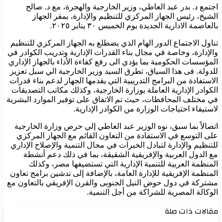
جتمع د. بدر عبد العاطي، وزير الخارجية والهجرة، مع د. صالح
لشيخ، رئيس الجهاز المركزي للتنظيم والإدارة، بمقر الجهاز
العاصمة الادارية الجديدة يوم الخميس ٣٠ يناير ٢٠٢٥.
ناول الاجتماع الدور الهام الذي يضطلع به الجهاز المركزي للتنظيم
الإدارة، وخاصة في مجال بناء القدرات الإدارية وتدريب الكوادر في
لمؤسسات الحكومية بما يؤدي الى رفع كفاءة الأداء بالجهاز الإداري
لدولة. فى هذا السياق، تطرق السيد وزير الخارجية الي سبل تعزيز
لاستفادة من البرامج التدريبية التي يقدمها الجهاز لدعم بناء قدرات
لكوادر الإدارية العاملة بوزارة الخارجية، وكذلك مكاتب التصديقات
ي مختلف المحافظات، حيث تم الاتفاق على توفير الموارد البشرية
استيفاء احتياجات الوزارة من الكوادر الإدارية.
تصالاً بما سبق، نوه الوزير عبد العاطي إلي حرص وزارة الخارجية
لى التوسع في الاستفادة من التعاون القائم مع الجهاز المركزي
لتنظيم والإدارة لتبادل الخبرات في مجال التنمية والإصلاح الإداري
ع الدول العربية والإفريقية الشقيقة، بما في ذلك دعم أنشطة
لمنظمة العربية للتنمية الإدارية التي تستضيفها مصر، وكذلك
لمنظمة الإفريقية للإدارة العامة، بالإضافة إلى تدشين برامج تعاون
شتركة في دول حوض النيل الجنوبى والقرن الإفريقي بالتعاون مع
لوكالة المصرية للشراكة من أجل التنمية.
قالات ذات صلة