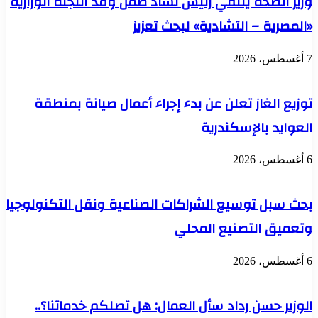
زير الصحة يلتقي رئيس تشاد ضمن وفد اللجنة الوزارية
إعادة
المصرية – التشادية» لبحث تعزيز
لإعمار
التعاون
لثلاثي"
، 2026
وزيع الغاز تعلن عن بدء إجراء أعمال صيانة بمنطقة
لعوايد بالإسكندرية
، 2026
حث سبل توسيع الشراكات الصناعية ونقل التكنولوجيا
تعميق التصنيع المحلي
، 2026
لوزير حسن رداد سأل العمال: هل تصلكم خدماتنا؟..