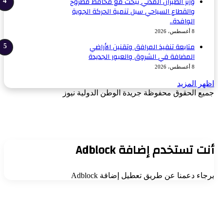
وزير الطيران المدني يبحث مع محافظ مطروح
والقطاع السياحي سبل تنمية الحركة الجوية
الوافدة..
8 أغسطس، 2026
متابعة تنفيذ المرافق وتقنين الأراضي
المضافة في الشروق والعبور الجديدة
8 أغسطس، 2026
ظهر المزيد
ميع الحقوق محفوظة جريدة الوطن الدولية نيوز
‫
ر
يسبوك
لذهاب
لى
لأعلى
نت تستخدم إضافة Adblock
رجاء دعمنا عن طريق تعطيل إضافة Adblock