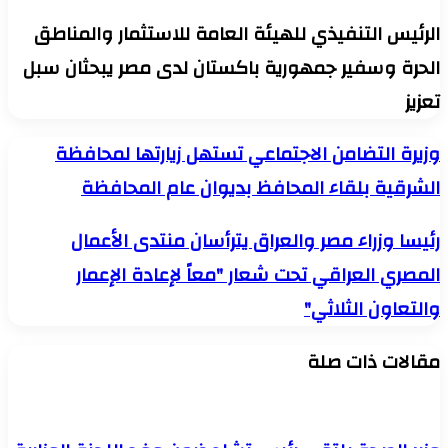
لرئيس التنفيذي للهيئة العامة للاستثمار والمناطق
لحرة وسفير جمهورية باكستان لدى مصر يبحثان سبل
عزيز
زيرة
زيرة التضامن الاجتماعي تستهل زيارتها لمحافظة
لتضامن
لشرقية بلقاء المحافظ بديوان عام المحافظة
لاجتماعي
ستهل
يارتها
ئيسا
ئيسا وزراء مصر والعراق يترأسان منتدى الأعمال
محافظة
زراء
لشرقية
لمصري العراقي تحت شعار "معاً لإعادة الإعمار
صر
لقاء
العراق
لمحافظ
التعاون الثلاثي"
ترأسان
ديوان
نتدى
ام
لأعمال
قالات ذات صلة
لمحافظة
لمصري
لعراقي
حت
عار
معاً