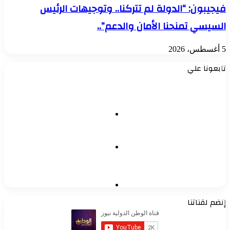
يجيبون: “الدولة لم تتركنا.. وتوجيهات الرئيس
لسيسي تمنحنا الأمان والدعم”..
، 2026
ابعونا علي
102K
followers
0
متابعون
0
Subscribers
نضم لقناتنا