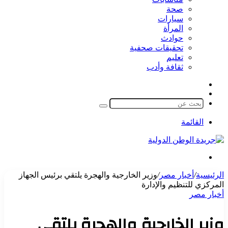
صحة
سيارات
المرأة
حوادث
تحقيقات صحفية
تعليم
ثقافة وأدب
مقال
الوضع
عشوائي
المظلم
بحث
عن
القائمة
بحث
عن
لرئيسية
/
أخبار مصر
/
وزير الخارجية والهجرة يلتقي برئيس الجهاز
لمركزي للتنظيم والإدارة
خبار مصر
زير الخارجية والهجرة يلتقي