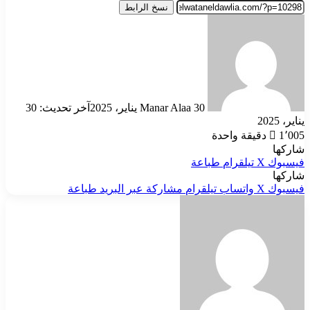
نسخ الرابط
أرسل
بريدا
إلكترونيا
30 يناير، 2025
Manar Alaa
آخر تحديث: 30
اير، 2025
1٬00
دقيقة واحدة
اركها
يسبوك
‫X
تيلقرام
طباعة
اركها
يسبوك
‫X
واتساب
تيلقرام
مشاركة عبر البريد
طباعة