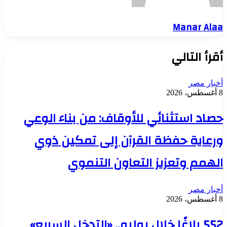
Manar Ala
قرأ التالي
خبار مصر
، 2026
صاد استثنائي للأوقاف: من بناء الوعي
رعاية حفظة القرآن إلى تمكين ذوي
لهمم وتعزيز التعاون التنموي
خبار مصر
، 2026
552 بلاغًا خلال يوليو.. «التدخل السريع»