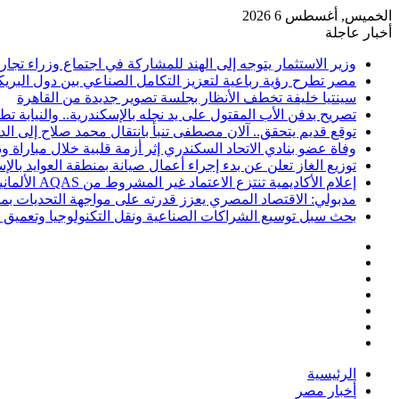
الخميس, أغسطس 6 2026
أخبار عاجلة
وزير الاستثمار يتوجه إلى الهند للمشاركة في اجتماع وزراء تجا
مصر تطرح رؤية رباعية لتعزيز التكامل الصناعي بين دول البر
سينتيا خليفة تخطف الأنظار بجلسة تصوير جديدة من القاهرة
تصريح بدفن الأب المقتول على يد نجله بالإسكندرية.. والنيابة 
توقع قديم يتحقق.. آلان مصطفى تنبأ بانتقال محمد صلاح إلى ا
وفاة عضو بنادي الاتحاد السكندري إثر أزمة قلبية خلال مباراة 
توزيع الغاز تعلن عن بدء إجراء أعمال صيانة بمنطقة العوايد بالإ
إعلام الأكاديمية تنتزع الاعتماد غير المشروط من AQAS الألمانية
مدبولي: الاقتصاد المصري يعزز قدرته على مواجهة التحديات ب
بحث سبل توسيع الشراكات الصناعية ونقل التكنولوجيا وتعميق ا
فيسبوك
‫X
‫YouTube
انستقرام
تسجيل
مقال
الدخول
إضافة
عشوائي
عمود
الرئيسية
جانبي
أخبار مصر