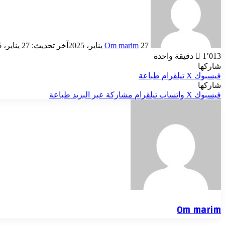
إلكترونيا
27 يناير، 2025
Om marim
آخر تحديث: 27 يناير، 2025
1٬013
دقيقة واحدة
شاركها
فيسبوك
‫X
تيلقرام
طباعة
شاركها
فيسبوك
‫X
واتساب
تيلقرام
مشاركة عبر البريد
طباعة
Om marim