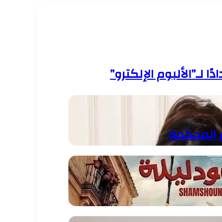
 لـ”الألبوم الإلكترو”
 المحكمة