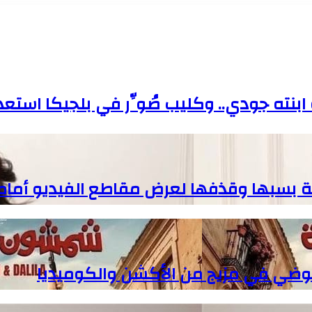
ه جودي.. وكليب صُوِّر في بلجيكا استعدادًا
بسبها وقذفها لعرض مقاطع الفيديو أمام
وضي في مزيج من الأكشن والكوميديا