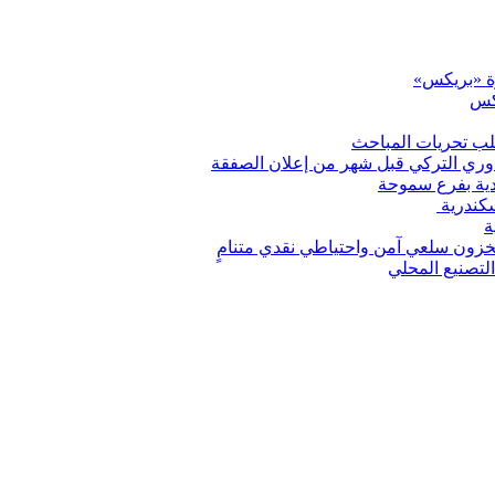
رة «بريكس»
يكس
تطلب تحريات المباحث
لدوري التركي قبل شهر من إعلان الصفقة
ودية بفرع سموحة
سكندرية
مخزون سلعي آمن واحتياطي نقدي متنامٍ
لتصنيع المحلي