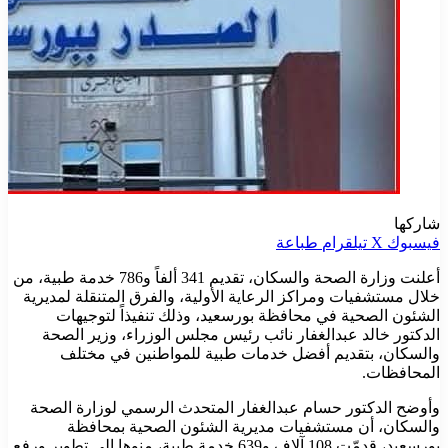
شاركها
فيسبوك
‫X
تيلقرام
طباعة
أعلنت وزارة الصحة والسكان، تقديم 341 ألفاً و786 خدمة طبية، من
خلال مستشفيات ومراكز الرعاية الأولية، والفرق المتنقلة لمديرية
الشئون الصحية في محافظة بورسعيد، وذلك تنفيذاً لتوجيهات
الدكتور خالد عبدالغفار نائب رئيس مجلس الوزراء، وزير الصحة
والسكان، بتقديم أفضل خدمات طبية للمواطنين في مختلف
المحافظات.
وأوضح الدكتور حسام عبدالغفار المتحدث الرسمي لوزارة الصحة
والسكان، أن مستشفيات مديرية الشئون الصحية بمحافظة
بورسعيد، قدمّت 108 آلاف و639 خدمة طبية، منوها إلى تطوير ورفع