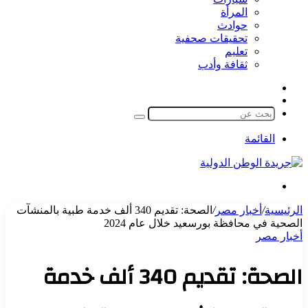
المرأة
حوادث
تحقيقات صحفية
تعليم
ثقافة وأدب
مقال
الوضع
عشوائي
المظلم
بحث
عن
القائمة
بحث
عن
الرئيسية
/
أخبار مصر
/
الصحة: تقديم 340 ألف خدمة طبية بالمنشآت
الصحية في محافظة بورسعيد خلال عام 2024
أخبار مصر
الصحة: تقديم 340 ألف خدمة