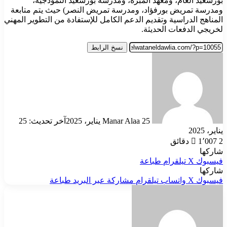
بورسعيد العام، ومعهد المبرة، ومدرسة بورسعيد النموذجية،
ومدرسة تمريض بورفؤاد، ومدرسة تمريض النصر) حيث يتم متابعة
المناهج الدراسية وتقديم الدعم الكامل للإستفادة من التطوير المهني
لخريجي الدفعات الحديثة.
نسخ الرابط
أرسل
بريدا
إلكترونيا
25 يناير، 2025
Manar Alaa
آخر تحديث: 25
يناير، 2025
2 دقائق
1٬007
شاركها
فيسبوك
‫X
تيلقرام
طباعة
شاركها
فيسبوك
‫X
واتساب
تيلقرام
مشاركة عبر البريد
طباعة