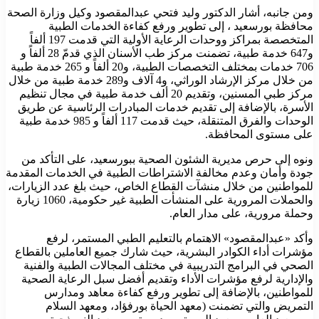
ومن جانبه، أشار الدكتور وليد فتحي عبدالمقصود وكيل وزارة الصحة
محافظة بورسعيد ، إلى تطوير ورفع كفاءة الخدمات الطبية
المتخصصة بمراكز ووحدات الرعاية الأولية التي قدمت 197 ألفاً
و647 خدمة طبية، تضمنت مركز طب الأسنان الذي قدمّ 28 ألفاً و
706 خدمات بمختلف التخصصات الطبية، و20 ألفاً و 265 خدمة طبية
من خلال مركز الإرشاد الوراثي، و4 آلاف و289 خدمة طبية من خلال
مركز طبي المسنين، وتقديم 20 ألف خدمة طبية في مجال تنظيم
الأسرة، بالإضافة إلى تقديم خدمات المبادرات الرئاسية عن طريق
الوحدات والفرق المتنقلة، حيث قدمت 117 ألفاً و 985 خدمة طبية
على مستوى المحافظة.
ونوه إلى حرص مديرية الشئون الصحية ببورسعيد، على التأكد من
جودة وأمان وعدم مخالفة الاشتراطات الطبية في الخدمات المقدمة
للمواطنين من خلال منشآت القطاع الخاص، حيث بلغ عدد الزيارات،
والحملات المرورية على المنشأت الطبية غير حكومية، 1060 زيارة
وحملة مرورية، على مدار العام.
وأكد «عبدالمقصود» الاهتمام بالتعليم الطبي المستمر، لرفع
مؤشرات أداء الكوادر البشرية، حيث شارك جميع العاملين بالقطاع
الصحي في البرامج التدريبية في مختلف المجالات الطبية والفنية
والإدارية لرفع مؤشرات الأداء وتقديم أفضل سبل الرعاية الصحية
للمواطنين، بالإضافة إلى تطوير ورفع كفاءة معاهد ومدارس
التمريض والتي تضمنت (معهد الحياة بورفؤاد، ومعهد السلام