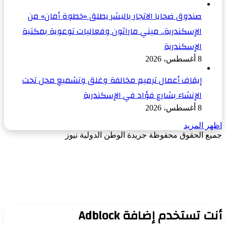
صندوق ضحايا الاتجار بالبشر يطلق «خطوة أمان» من
الإسكندرية.. ميني ماراثون وفعاليات توعوية بمكتبة
الإسكندرية
8 أغسطس، 2026
إيقاف أعمال ترميم مخالفة وغلق وتشميع محل تحت
الإنشاء بشارع فؤاد في الإسكندرية
8 أغسطس، 2026
اظهر المزيد
جميع الحقوق محفوظة جريدة الوطن الدولية نيوز
‫X
زر
فيسبوك
الذهاب
إلى
الأعلى
أنت تستخدم إضافة Adblock