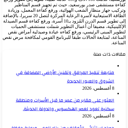
كفاءة مستشفى صدر بورسعيد، حيث تم تجهيز قسم المناظير
وتركيب جهاز منظار الشعب الهوائية، ورفع كفاءة المعمل، وزيادة
الطاقة الاستيعابية لأسرة الرعاية المركزة لتصل 20 سريرا، بالإضافة
إلى تطوير قسم الدرن المُزود بـ10 أسرة، ورفع كفاءة قسم الصيدلة
الإكلينيكية، مضيفا أن أعمال التطوير شملت مستشفى الحميات
لتطوير المبنى الرئيسي، ورفع كفاءه عيادة وصيدلية أمراض نقص
المناعة، لمتابعة الحالات طبقاً للبرنامج القومي لمكافحة مرض نقص
المناعة.
مقالات ذات صلة
متابعة تنفيذ المرافق وتقنين الأراضي المضافة في
الشروق والعبور الجديدة
8 أغسطس، 2026
العثور على مقابر من عصر ما قبل الأسرات ومنطقة
سكنية تعود لعصر الهكسوس والدولة الحديثة.
8 أغسطس، 2026
حصاد استثنائي للأوقاف: من بناء الوعي ورعاية حفظة