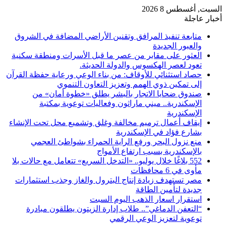
السبت, أغسطس 8 2026
أخبار عاجلة
متابعة تنفيذ المرافق وتقنين الأراضي المضافة في الشروق
والعبور الجديدة
العثور على مقابر من عصر ما قبل الأسرات ومنطقة سكنية
تعود لعصر الهكسوس والدولة الحديثة.
حصاد استثنائي للأوقاف: من بناء الوعي ورعاية حفظة القرآن
إلى تمكين ذوي الهمم وتعزيز التعاون التنموي
صندوق ضحايا الاتجار بالبشر يطلق «خطوة أمان» من
الإسكندرية.. ميني ماراثون وفعاليات توعوية بمكتبة
الإسكندرية
إيقاف أعمال ترميم مخالفة وغلق وتشميع محل تحت الإنشاء
بشارع فؤاد في الإسكندرية
منع نزول البحر ورفع الراية الحمراء بشواطئ العجمي
بالإسكندرية بسبب ارتفاع الأمواج
552 بلاغًا خلال يوليو.. «التدخل السريع» تتعامل مع حالات بلا
مأوى في 6 محافظات
مصر تستهدف زيادة إنتاج البترول والغاز وجذب استثمارات
جديدة لتأمين الطاقة
استقرار اسعار الذهب اليوم السبت
“التعفن الدماغي”.. طلاب إدارة الزيتون يطلقون مبادرة
توعوية لتعزيز الوعي الرقمي