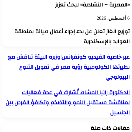
«المصرية – التشادية» لبحث تعزيز
6 أغسطس، 2026
توزيع الغاز تعلن عن بدء إجراء أعمال صيانة بمنطقة
العوايد بالإسكندرية
عبر
عبر خاصية الفيديو كونفرانس:وزيرة البيئة تناقش مع
خاصية
نظيرتها الكولومبية رؤية مصر في تمويل التنوع
الفيديو
كونفرانس:وزيرة
البيولوجي
البيئة
تناقش
مع
الدكتورة
الدكتورة رانيا المشاط تُشارك في عدة فعاليات
نظيرتها
رانيا
الكولومبية
لمناقشة مستقبل النمو والتضخم وتكافؤ الفرص بين
المشاط
رؤية
تُشارك
الجنسين
مصر
في
في
عدة
تمويل
فعاليات
مقالات ذات صلة
التنوع
لمناقشة