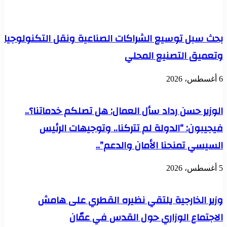
البيولوجي
مستقبل
النمو
والتضخم
وتكافؤ
بحث سبل توسيع الشراكات الصناعية ونقل التكنولوجيا
الفرص
وتعميق التصنيع المحلي
بين
الجنسين
6 أغسطس، 2026
الوزير حسن رداد سأل العمال: هل تصلكم خدماتنا؟..
فيجيبون: “الدولة لم تتركنا.. وتوجيهات الرئيس
السيسي تمنحنا الأمان والدعم”..
5 أغسطس، 2026
وزير الخارجية يلتقي نظيره القطري على هامش
الاجتماع الوزاري حول القدس في عمّان