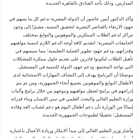
المدارس، وذلك بأحد الفنادق بالقاهرة الجديدة.
وأكد الدكتور أيمن عاشور أن الدولة المصرية تدعم كل ما يسهم في
جهود الارتقاء بالعناصر البشرية لتحقيق التنمية، مشيرًا إلى وجود
مراكز لدعم الطلاب المبتكرين والموهوبين والنوابغ بمختلف
الجامعات المصرية؛ لتقديم كافة أوجه الدعم اللازم لتنمية مواهبهم
وقدراتهم، ودعم جهود تطوير العملية التعليمية؛ مما سيسهم في
تأهيل الطلاب ليكونوا قادرين على تقديم حلول مبتكرة للمشكلات
التي تواجه المجتمع، ودعم جهود الدولة للتنمية في المستقبل،
موضحًا أن البرنامج يهدف إلى اكتشاف المهارات الاستثنائية لدى
الأطفال النوابغ والموهوبين بجميع أنحاء الجمهورية، ومن ثم يتم
إدراجهم في برامج لصقل مواهبهم ونبوغهم من خلال برامج وآليات
وزارة التعليم العالي والبحث العلمي في تبني الإنسان وبناء قدراته
إيمانًا من الوزارة بأن دعم أطفال اليوم هو دعم لشباب الغد وقادة
المستقبل؛ تحقيقًا لطموحات الجمهورية الجديدة.
وأشار وزير التعليم العالي إلى مبدأ الابتكار وريادة الأعمال باعتباره