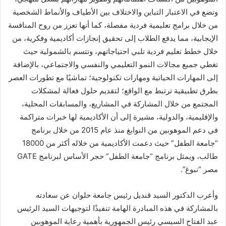
وتضع في الاعتبار التباين والاختلاف بين الأطياف والأنماط الشخصية
من خلال برامج تعليمية فردية مفصلة، كما أنها تعزز من روح المنافسة
الإيجابية، مما يدفع الطلاب إلى تحقيق إنجازات أكاديمية وفكرية، من
خلال خطط تعليم فردية تلبي احتياجاتهم، وتتسم بالشمولية حيث
تغطي جميع مجالات النمو التعليمي والنفسي والاجتماعي، بالإضافة
إلى المهارات الحياتية ومهارات تكنولوجية؛ تماشيًا مع تطورات العصر
بطرق تطبيقية ترتبط مع الواقع؛ لتقديم حلول فعالة لمشكلات
المجتمع من خلال المشاركة في المشاريع، والمسابقات المحلية،
والإقليمية، والدولية، مشيرة إلى أن الأكاديمية لها خبرات متراكمة
في دعم الموهوبين من النوابغ منذ عام 2015 من خلال برنامج
“جامعة الطفل” حيث دعمت الأكاديمية من خلاله أكثر من 18000
طالب، ويمثل برنامج “جامعة الطفل” حجر الأساس لبرنامج GATE
مصر “نبوغ”.
وأعرب الدكتور السيد قنديل رئيس جامعة حلوان عن سعادته
بالمشاركة في هذه المبادرة الهامة تنفيذًا لتوجيهات السيد الرئيس
عبد الفتاح السيسي رئيس الجمهورية بأهمية رعاية الموهوبين