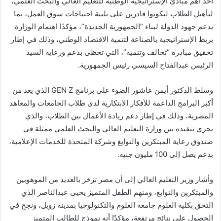
أحد أهم مبادئ الإستراتيجية الوطنية للتعليم العالي والبحث العلمي،
لتأهيل الطلاب ليكونوا قادرين على تلبية احتياجات سوق العمل، بما
يدعم جهود الدولة لبناء “الجمهورية الجديدة”، مؤكدًا اهتمام الوزارة
بربط الإستراتيجية بالصناعة لتنمية الاقتصاد الوطني، وذلك في إطار
تحقيق مبادرة “تحالف وتنمية”، التي تحظى بدعم ورعاية السيد
الرئيس عبدالفتاح السيسي رئيس الجمهورية.
وسلط الدكتور أيمن عاشور الضوء على برنامج GEN Z الذي يعد من
أكبر البرامج الداعمة للأفكار الابتكارية لدى طلاب الجامعات والمعاهد
المصرية، وذلك في إطار دعم ريادة الأعمال بين الطلاب، والذي
يجري تنفيذه بين وزارة التعليم العالي والبحث العلمي ممثلة في
صندوق رعاية المبتكرين والنوابغ وشركة المتحدة للخدمات الإعلامية،
بدعم يصل إلى 100 مليون جنيه.
وأشار وزير التعليم العالي إلى أن مصر تزخر بالعديد من الموهوبين
والمبتكرين والنوابغ، ومنهم الطفل المتميز يحيى عبدالناصر الذي
التحق بكلية العلوم جامعة العلوم والتكنولوجيا بمدينة زويل، ونجح في
الحصول على نتائج مرتفعة، مؤكدًا أنه نموذج للطالب المتميز