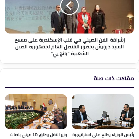
من
قلب
رمضان
الإسكندرية
على
مسرح
السيد
إشراقة الفن الصيني في قلب الإسكندرية على مسرح
درويش
السيد درويش بحضور القنصل العام لجمهورية الصين
بحضور
الشعبية "يانج يي"
القنصل
العام
لجمهورية
الصين
مقالات ذات صلة
الشعبية
"يانج
يي"
رئيس الوزراء يطلع على استراتيجية
وزير النقل يطلق 10 ميني باصات