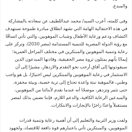
والمبدع.
وفى كلمته، أعرب السيد/ محمد عبداللطيف عن سعادته بالمشاركة
في هذه الاحتفالية الهامة التي تشهد انطلاق مبادرة طموحة تستهدف
اكتشاف ودعم ورعاية الأطفال وشباب الموهوبين، والتي تأتي اتساقًا
مع رؤية الدولة المصرية للتنمية المستدامة (مصر 2030)، وتركز على
رعاية وتنمية الموهوبين والمبتكرين في مختلف المراحل العمرية؛
إيمانًا بأنهم يمثلون ثروة مصر الحقيقية، وقادتها المبدعون الذين
سيقودونها إلى آفاق أرحب نحو التقدم والازدهار، مشيرًا إلى أن
الاستثمار في رعاية الموهوبين والمبتكرين ليس اختيارًا، بل هو واجب
وطني، فالموهبة نبتة واعدة تحتاج إلى تربة خصبة، وبيئة محفزة،
حتى تثمر وتزدهر، موضحًا أنه عندما نقدم لأبنائنا من الموهوبين،
والمبدعين الرعاية الكافية، والدعم اللازم، فإننا نضمن بذلك لمصر
مستقبلاً واعدًا زاخرًا بالإنجازات والابتكارات.
ولفت وزير التربية والتعليم إلى أن أهمية رعاية وتنمية قدرات
الموهوبين، والمبتكرين تأتي باعتبارهم قوة دافعة للاقتصاد، ولجهود