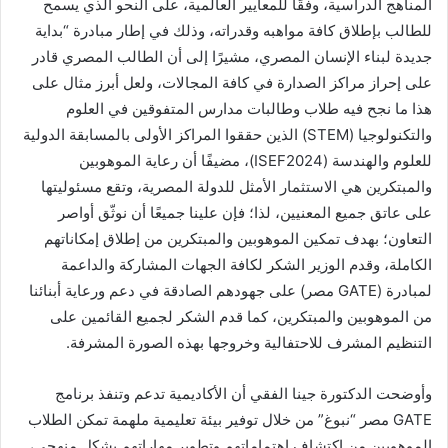
المناهج الدراسية، وفقًا للمعايير العالمية، على النحو الذي يسمح
للطالب بإطلاق كافة مواهبه وقدراته، وذلك في إطار مبادرة “بداية
جديدة لبناء الإنسان المصري، مشيرًا إلى أن الطالب المصري قادر
على إحراز مراكز الصدارة في كافة المجالات، ولعل أبرز مثال على
هذا ما نجح فيه طلاب وطالبات مدارس المتفوقين في العلوم
والتكنولوجيا (STEM) الذين حققوا المراكز الأولى بالمسابقة الدولية
للعلوم والهندسة (ISEF2024)، مضيفًا أن رعاية الموهوبين
والمبتكرين هي الاستثمار الأمثل للدولة المصرية، وتقع مسئوليتها
على عاتق جميع المعنيين، لذا؛ فإن علينا جميعًا أن نوثّق أواصر
التعاون؛ بهدف تمكين الموهوبين والمبتكرين من إطلاق إمكاناتهم
الكاملة، وقدم الوزير الشكر لكافة الجهات المشاركة والداعمة
لمبادرة (GATE مصر) على جهودهم الصادقة في دعم ورعاية أبنائنا
من الموهوبين والمبتكرين، كما قدم الشكر لجميع القائمين على
التنظيم المشرف للاحتفالية وخروجها بهذه الصورة المشرفة.
وأوضحت الدكتورة جينا الفقي أن الأكاديمية تدعم وتنفذ برنامج
GATE مصر “نبوغ” من خلال توفير بيئة تعليمية ملهمة تمكن الطلاب
الموهوبين من اكتشاف اهتماماتهم وتطوير مهاراتهم بشكل منهجي،