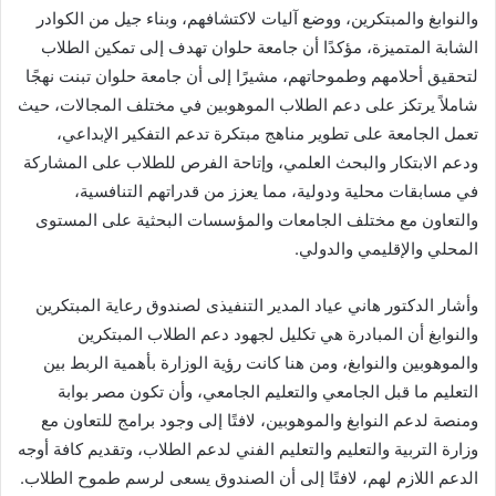
والنوابغ والمبتكرين، ووضع آليات لاكتشافهم، وبناء جيل من الكوادر
الشابة المتميزة، مؤكدًا أن جامعة حلوان تهدف إلى تمكين الطلاب
لتحقيق أحلامهم وطموحاتهم، مشيرًا إلى أن جامعة حلوان تبنت نهجًا
شاملاً يرتكز على دعم الطلاب الموهوبين في مختلف المجالات، حيث
تعمل الجامعة على تطوير مناهج مبتكرة تدعم التفكير الإبداعي،
ودعم الابتكار والبحث العلمي، وإتاحة الفرص للطلاب على المشاركة
في مسابقات محلية ودولية، مما يعزز من قدراتهم التنافسية،
والتعاون مع مختلف الجامعات والمؤسسات البحثية على المستوى
المحلي والإقليمي والدولي.
وأشار الدكتور هاني عياد المدير التنفيذى لصندوق رعاية المبتكرين
والنوابغ أن المبادرة هي تكليل لجهود دعم الطلاب المبتكرين
والموهوبين والنوابغ، ومن هنا كانت رؤية الوزارة بأهمية الربط بين
التعليم ما قبل الجامعي والتعليم الجامعي، وأن تكون مصر بوابة
ومنصة لدعم النوابغ والموهوبين، لافتًا إلى وجود برامج للتعاون مع
وزارة التربية والتعليم والتعليم الفني لدعم الطلاب، وتقديم كافة أوجه
الدعم اللازم لهم، لافتًا إلى أن الصندوق يسعى لرسم طموح الطلاب.