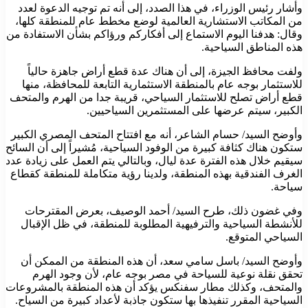
وأشار رئيس الوزراء، في هذا الصدد، إلى أنه تم توجيه الدعوة لعدد
من المكاتب الاستشارية العالمية لوضع مخطط عام للمنطقة كلها،
وقال: هدفنا اليوم الاستماع إلى أفكاركم ورؤاكم بشأن الاستفادة من
هذه المناطق السياحية.
ولفت محافظ الجيزة، إلى أن هناك عدة قطع أراض جاهزة حالياً
للاستثمار بوجه عام بالمنطقة الاستثمارية التابعة للمحافظة، منها
قطع أراض تصلح للاستثمار السياحي، قريبة جدا من الهرم والمتحف
الكبير، سيتم عرضها على المستثمرين السياحيين.
وأوضح السيد/ حسام الشاعر، أنه مع افتتاح المتحف المصري الكبير
ستكون هناك كثافة كبيرة من الوفود السياحية، مُشيراً إلى أن السائح
سيقيم خلال هذه الفترة عدة ليال، وبالتالي يتم العمل على زيادة عدد
الغرف الفندقية بهذه المنطقة، ولدينا رؤية متكاملة للمنطقة كقطاع
سياحة.
وفي غضون ذلك، طرح السيد/ أحمد الوصيف، بعرض المقترحات
للأنشطة السياحية والترفيهية المطلوبة للمنطقة، في ظل الإقبال
السياحي المتوقع.
وأوضح السيد/ باسل سامي سعد، أن هذه المنطقة من الممكن أن
تحقق نقلة نوعية للسياحة في مصر بوجه عام، لأن وجود الهرم
والمتحف، وكذلك مطار سفنكس يؤكد أن هذه المنطقة بالمشروعات
السياحية المقرر تنفيذها بها ستكون جاذبة لأعداد كبيرة من السياح.