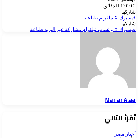
2 دقائق
1٬010
شاركها
فيسبوك
‫X
تيلقرام
طباعة
شاركها
فيسبوك
‫X
واتساب
تيلقرام
مشاركة عبر البريد
طباعة
Manar Alaa
أقرأ التالي
أخبار مصر