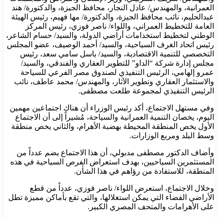
العمرانية، والمهندس/ عادل النجار، محافظ الجيزة، والدكتورة/ هند
عبدالحليم، نائب محافظ الجيزة، والدكتورة/ مها فهيم، رئيس الهيئة
العامة للتخطيط العمراني، واللواء/ ناصر فوزي، رئيس المركز
الوطني لتخطيط استخدامات أراضي الدولة، والسيد/ حسام الشاعر،
رئيس اتحاد الغرف السياحية، والسيد/ أحمد الوصيف، عضو المجلس
التخصصي للتنمية الاقتصادية، والسيد/ باسل سامي سعد، رئيس
مجلس إدارة شركة “الداو” للتطوير العقاري والفندقي، والسيد/
عمرو إلهامي، الرئيس التنفيذي لصندوق مصر الفرعي للسياحة
والاستثمار العقاري وتطوير الآثار، والمهندس/ محمد عاطف، نائب
الرئيس التنفيذي لمجموعة طلعت مصطفى.
وفي مستهل الاجتماع، أكد رئيس الوزراء أن هناك اجتماعين مهمين
اليوم، يخصان التنمية العمرانية والسياحة، مُشيراً إلى أن الاجتماع
الأول يخص المنطقة المحيطة بهضبة الأهرام، والثاني يخص منطقة
وسط البلد ومربع الوزارات.
وأضاف الدكتور مصطفى مدبولي، أن هذا الاجتماع يضم عدداً من
المستثمرين السياحيين، بهدف استعراض الفرص السياحية في هذه
المنطقة، للاستفادة من رؤاهم في هذا الشأن.
وخلال الاجتماع، استعرض اللواء/ ناصر فوزي، عدداً من قطع
الأراضي الفضاء التي يمكن استغلالها، والتي تقع بأماكن مميزة تطل
على الأهرامات والمتحف المصري الكبير.