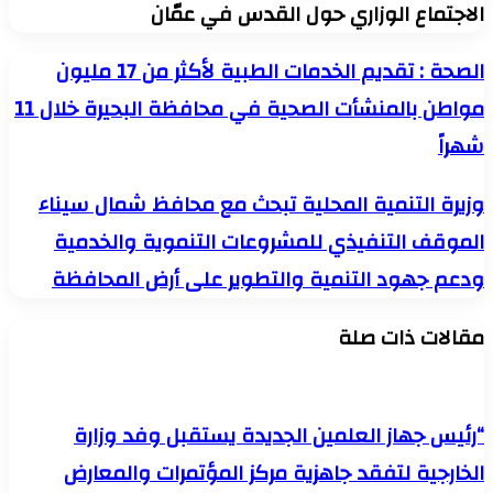
الاجتماع الوزاري حول القدس في عمّان
الصحة
الصحة : تقديم الخدمات الطبية لأكثر من 17 مليون
:
مواطن بالمنشأت الصحية في محافظة البحيرة خلال 11
تقديم
الخدمات
شهراً
الطبية
لأكثر
من
وزيرة
وزيرة التنمية المحلية تبحث مع محافظ شمال سيناء
17
التنمية
مليون
الموقف التنفيذي للمشروعات التنموية والخدمية
المحلية
مواطن
تبحث
بالمنشأت
ودعم جهود التنمية والتطوير على أرض المحافظة
مع
الصحية
محافظ
في
شمال
مقالات ذات صلة
محافظة
سيناء
البحيرة
الموقف
خلال
التنفيذي
11
للمشروعات
شهراً
التنموية
“رئيس جهاز العلمين الجديدة يستقبل وفد وزارة
والخدمية
الخارجية لتفقد جاهزية مركز المؤتمرات والمعارض
ودعم
جهود