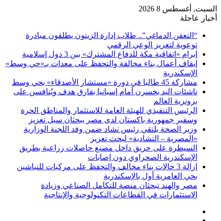
السبت, أغسطس 8 2026
أخبار عاجلة
“التعفن الدماغي”.. طلاب إدارة الزيتون يطلقون مبادرة
توعوية لتعزيز الوعي الرقمي
إبرام «اتفاقية مكة للدفاع المشترك» بين 3 دول إسلامية
إيقاف أعمال بناء مخالفة والتحفظ على معدات بـ«حي وسط»
الإسكندرية
مشاركة 45 طالبا في دورة «مستشار الأصدقاء» بحي وسط
ناشئات اليد يخسرن أمام إسبانيا بفارق هدف ويُنافسن على
برونزية العالم
الرئيس التنفيذي للهيئة العامة للاستثمار والمناطق الحرة
وسفير جمهورية باكستان لدى مصر يبحثان سبل تعزيز
وزير الصحة يلتقي رئيس تشاد ضمن وفد اللجنة الوزارية
«المصرية – التشادية» لبحث تعزيز
السيطرة على حريق داخل مصنع حاصلات زراعية بطريق
الإسكندرية الصحراوي دون إصابات
إزالة 3 حالات بناء مخالف والتحفظ على مركبات للنباشين
بحي العامرية أول بالإسكندرية
مصر والهند تبحثان منصة للتكامل الصناعي وزيادة
الاستثمارات في القطاعات التكنولوجية والإنتاجية
فيسبوك
‫X