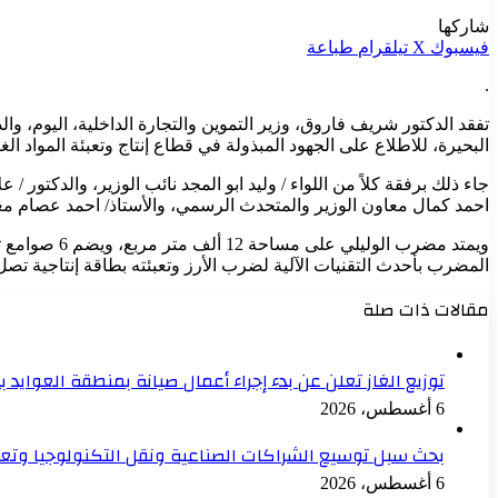
شاركها
فيسبوك
‫X
تيلقرام
طباعة
.
تفقد الدكتور شريف فاروق، وزير التموين والتجارة الداخلية، اليوم، 
البحيرة، للاطلاع على الجهود المبذولة في قطاع إنتاج وتعبئة المواد الغذ
جاء ذلك برفقة كلاً من اللواء / وليد ابو المجد نائب الوزير، والدكتور
احمد كمال معاون الوزير والمتحدث الرسمي، والأستاذ/ احمد عصام معا
المضرب بأحدث التقنيات الآلية لضرب الأرز وتعبئته بطاقة إنتاجية تصل إلى 200 طن يوميًا، إلى جانب تعبئة المواد الغذائية بجو
مقالات ذات صلة
توزيع الغاز تعلن عن بدء إجراء أعمال صيانة بمنطقة العوايد 
6 أغسطس، 2026
بحث سبل توسيع الشراكات الصناعية ونقل التكنولوجيا وتع
6 أغسطس، 2026