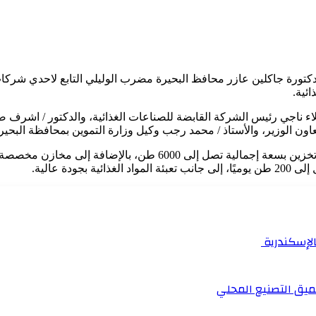
والدكتورة جاكلين عازر محافظ البحيرة مضرب الوليلي التابع لاحدي شر
ائية.
 / علاء ناجي رئيس الشركة القابضة للصناعات الغذائية، والدكتور / اشرف
ون الوزير، والأستاذ / محمد رجب وكيل وزارة التموين بمحافظة البحير
ويمتد مضرب الوليلي على مساحة 12 ألف متر مربع، ويضم 6 صوامع تخزين بسع
دة عالية.
بالإسكندرية
ميق التصنيع المحلي