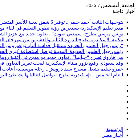
الجمعة, أغسطس 7 2026
أخبار عاجلة
بتوجيهات النائب أحمد حلمي.. توفير 6 شقق بديلة للأسر المتضررة من عقار شارع الطرودي بحي الجمرك
مدير تعليم الإسكندرية يستعرض رؤية تطوير التعليم في لقاء مع
يونس مرسي يطرح “سمعني صوتك”.. تعاون جديد مع عزيز الشاف
مكتبة الإسكندرية تفتتح الدورة الثالثة والعشرين من مهرجان ا
“رئيس جهاز العلمين الجديدة يستقبل قداسة البابا تواضروس الث
رئيس جهاز العلمين الجديدة: المدينة تواصل استضافة كبرى الف
مي فاروق تطرح “حبايبنا”.. تعاون جديد مع مدين في أغنية روما
وفد سعودي رفيع يزور ميناء الإسكندرية لبحث تعزيز التعاون ف
عمرو سليم يشعل مسرح سيد درويش.. رحلة موسيقية أعادت أمجا
للعام الخامس.. «إسكندرية بتفرح» تواصل فعالياتها بشاطئ ال
فيسبوك
‫X
‫YouTube
انستقرام
تسجيل
مقال
الدخول
إضافة
عشوائي
عمود
الرئيسية
جانبي
أخبار مصر