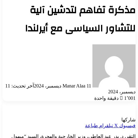
مذكرة تفاهم لتدشين آلية
للتشاور السياسى مع أيرلندا
أرسل
بريدا
إلكترونيا
11 ديسمبر، 2024
Manar Alaa
آخر تحديث: 11
ديسمبر، 2024
1٬001
دقيقة واحدة
شاركها
فيسبوك
‫X
تيلقرام
طباعة
التقى د. بدر عبد العاطى، وزير الخارجية والهجرة، السيد “ميهول