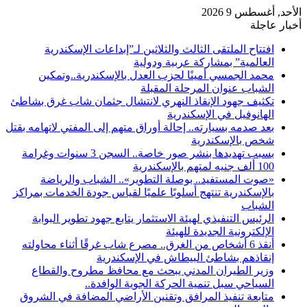
الأحد, أغسطس 9 2026
أخبار عاجلة
افتتاح الملتقى الثالث والثلاثين لـ”إبداعات الإسكندرية
العالمية” بمشاركة عربية ودولية
محمد الجمسي أمينًا لحزب العدل بالإسكندرية..وتمكين
الشباب عنوان المرحلة المقبلة
تكثيف جهود الإنقاذ النهري لانتشال جثمان شاب غرق بشاطئ
الهانوفيل في الإسكندرية
بعد صدمه بسيارته.. إحالة أوراق متهم إلى المفتي لاتهامه بقتل
شخص بالإسكندرية
بسبب تهديدها بنشر صور خاصة.. السجن 3 سنوات وغرامة
100 ألف جنيه لمتهم بالإسكندرية
«صوت المستفيد.. بوصلة التطوير».. الشباب والرياضة
بالإسكندرية تنتهج أسلوبًا علميًا لقياس جودة الخدمات بمراكز
الشباب
الرئيس التنفيذي لهيئة الاستثمار يتابع جهود تطوير البوابة
الإلكترونية الجديدة للهيئة
أنقذ 6 أشخاص من الغرق.. مصرع شاب غرقًا أثناء محاولته
إنقاذهم بشاطئ البيطاش في الإسكندرية
وزير الطيران المدني يبحث مع محافظ مطروح والقطاع
السياحي سبل تنمية الحركة الجوية الوافدة..
متابعة تنفيذ المرافق وتقنين الأراضي المضافة في الشروق