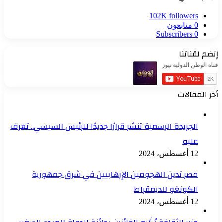
102K
followers
0
متابعون
Subscribers
0
إنضم لقناتنا
أخر المقالات
الجريدة الرسمية تنشر قرارًا جديدًا للرئيس السيسي.. تعرف
عليه
12 أغسطس، 2024
مصر تدين الهجومين الإرهابيين في شرق جمهورية
الكونغو للديمقراط
12 أغسطس، 2024