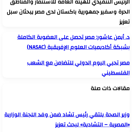
الرئيس التنفيذي للهيئة العامة للاستثمار والمناطق
الحرة وسفير جمهورية باكستان لدى مصر يبحثان سبل
تعزيز
د.
د. أيمن عاشور: مصر تحصل على العضوية الكاملة
أيمن
بشبكة أكاديميات العلوم الإفريقية (NASAC)
عاشور:
مصر
تحصل
مصر
مصر تحيي اليوم الدولي للتضامن مع الشعب
على
تحيي
العضوية
الفلسطيني
اليوم
الكاملة
الدولي
بشبكة
للتضامن
أكاديميات
مقالات ذات صلة
مع
العلوم
الشعب
الإفريقية
الفلسطيني
(NASAC)
وزير الصحة يلتقي رئيس تشاد ضمن وفد اللجنة الوزارية
«المصرية – التشادية» لبحث تعزيز