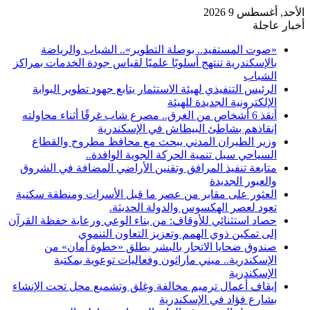
الأحد, أغسطس 9 2026
أخبار عاجلة
«صوت المستفيد.. بوصلة التطوير».. الشباب والرياضة
بالإسكندرية تنتهج أسلوبًا علميًا لقياس جودة الخدمات بمراكز
الشباب
الرئيس التنفيذي لهيئة الاستثمار يتابع جهود تطوير البوابة
الإلكترونية الجديدة للهيئة
أنقذ 6 أشخاص من الغرق.. مصرع شاب غرقًا أثناء محاولته
إنقاذهم بشاطئ البيطاش في الإسكندرية
وزير الطيران المدني يبحث مع محافظ مطروح والقطاع
السياحي سبل تنمية الحركة الجوية الوافدة..
متابعة تنفيذ المرافق وتقنين الأراضي المضافة في الشروق
والعبور الجديدة
العثور على مقابر من عصر ما قبل الأسرات ومنطقة سكنية
تعود لعصر الهكسوس والدولة الحديثة.
حصاد استثنائي للأوقاف: من بناء الوعي ورعاية حفظة القرآن
إلى تمكين ذوي الهمم وتعزيز التعاون التنموي
صندوق ضحايا الاتجار بالبشر يطلق «خطوة أمان» من
الإسكندرية.. ميني ماراثون وفعاليات توعوية بمكتبة
الإسكندرية
إيقاف أعمال ترميم مخالفة وغلق وتشميع محل تحت الإنشاء
بشارع فؤاد في الإسكندرية