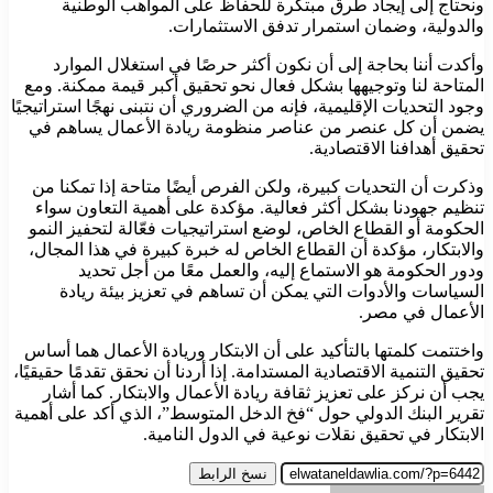
ونحتاج إلى إيجاد طرق مبتكرة للحفاظ على المواهب الوطنية
والدولية، وضمان استمرار تدفق الاستثمارات.
وأكدت أننا بحاجة إلى أن نكون أكثر حرصًا في استغلال الموارد
المتاحة لنا وتوجيهها بشكل فعال نحو تحقيق أكبر قيمة ممكنة. ومع
وجود التحديات الإقليمية، فإنه من الضروري أن نتبنى نهجًا استراتيجيًا
يضمن أن كل عنصر من عناصر منظومة ريادة الأعمال يساهم في
تحقيق أهدافنا الاقتصادية.
وذكرت أن التحديات كبيرة، ولكن الفرص أيضًا متاحة إذا تمكنا من
تنظيم جهودنا بشكل أكثر فعالية. مؤكدة على أهمية التعاون سواء
الحكومة أو القطاع الخاص، لوضع استراتيجيات فعّالة لتحفيز النمو
والابتكار، مؤكدة أن القطاع الخاص له خبرة كبيرة في هذا المجال،
ودور الحكومة هو الاستماع إليه، والعمل معًا من أجل تحديد
السياسات والأدوات التي يمكن أن تساهم في تعزيز بيئة ريادة
الأعمال في مصر.
واختتمت كلمتها بالتأكيد على أن الابتكار وريادة الأعمال هما أساس
تحقيق التنمية الاقتصادية المستدامة. إذا أردنا أن نحقق تقدمًا حقيقيًا،
يجب أن نركز على تعزيز ثقافة ريادة الأعمال والابتكار. كما أشار
تقرير البنك الدولي حول “فخ الدخل المتوسط”، الذي أكد على أهمية
الابتكار في تحقيق نقلات نوعية في الدول النامية.
نسخ الرابط