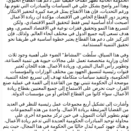
الحكومة الحالية تُظهر انفتاحًا حقيقيًا على دعم هذا القطاع الحيوي،
وهذا أمر واضح بشكل جلي في السياسات والمبادرات التي تقوم بها.
ورغم التحديات، فإن هذا الانفتاح يمثل فرصة كبيرة لتحفيز الابتكار
وتعزيز دور القطاع الخاص في الاقتصاد، مؤكدة أن ريادة الأعمال
أصبحت أداة أساسية ليس فقط لتحقيق النمو الاقتصادي، ولكن
لتسريع هذا النمو وتحقيق قفزات نوعية في الاقتصاد المصري، وهو
هدف تسعى إليه جميع الدول في مختلف أنحاء العالم. ولذلك، فإن
التركيز على دعم هذا القطاع يعتبر خطوة أساسية في طريقنا نحو
تحقيق التنمية المستدامة.
وفي هذا السياق، سلّطت “المشاط” الضوء على أهمية وجود ثلاث
لجان وزارية متخصصة تعمل على مجالات حيوية هي تنمية الصناعة،
وتطوير رأس المال البشري، وريادة الأعمال. هذه اللجان تُعتبر
قنوات رئيسية لتنسيق الجهود بين مختلف الوزارات والمؤسسات
الحكومية، ولتنفيذ سياسات متكاملة تهدف إلى تسريع عجلة التنمية.
موضحة أن الحكومة تتبني نهج من القاعدة إلى القمة في عملية صنع
القرار، حيث نحرص على الاستماع إلى جميع المعنيين بقطاع ريادة
الأعمال، سواء كانوا من القطاع الخاص أو من مؤسسات الدولة.
وأشارت إلى تشكيل أربع مجموعات عمل رئيسية للنظر في العديد
من القضايا المرتبطة بريادة الأعمال. واحدة من هذه المجموعات
تهتم بتطوير آليات التمويل، في حين تركز مجموعة أخرى على
محاولة توحيد المبادرات الحكومية العديدة التي تدعم ريادة الأعمال،
و هناك جهود كبيرة تُبذل حاليًا من الحكومة في هذا المجال، حيث يتم