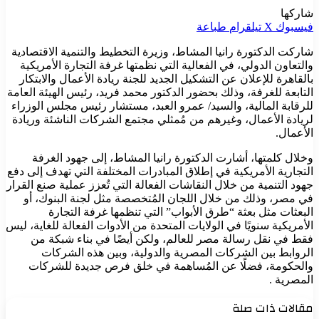
شاركها
فيسبوك
‫X
تيلقرام
طباعة
شاركت الدكتورة رانيا المشاط، وزيرة التخطيط والتنمية الاقتصادية
والتعاون الدولي، في الفعالية التي نظمتها غرفة التجارة الأمريكية
بالقاهرة للإعلان عن التشكيل الجديد للجنة ريادة الأعمال والابتكار
التابعة للغرفة، وذلك بحضور الدكتور محمد فريد، رئيس الهيئة العامة
للرقابة المالية، والسيد/ عمرو العبد، مستشار رئيس مجلس الوزراء
لريادة الأعمال، وغيرهم من مُمثلي مجتمع الشركات الناشئة وريادة
الأعمال.
وخلال كلمتها، أشارت الدكتورة رانيا المشاط، إلى جهود الغرفة
التجارية الأمريكية في إطلاق المبادرات المختلفة التي تهدف إلى دفع
جهود التنمية من خلال النقاشات الفعالة التي تُعزز عملية صنع القرار
في مصر، وذلك من خلال اللجان المُتخصصة مثل لجنة البنوك، أو
البعثات مثل بعثة “طرق الأبواب” التي تنظمها غرفة التجارة
الأمريكية سنويًا في الولايات المتحدة من الأدوات الفعالة للغاية، ليس
فقط في نقل رسالة مصر للعالم، ولكن أيضًا في بناء شبكة من
الروابط بين الشركات المصرية والدولية، وبين هذه الشركات
والحكومة، فضلًا عن المُساهمة في خلق فرص جديدة للشركات
المصرية .
مقالات ذات صلة