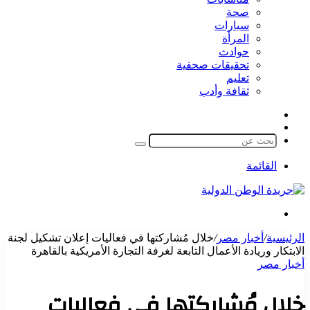
صحة
سيارات
المرأة
حوادث
تحقيقات صحفية
تعليم
ثقافة وأدب
مقال
الوضع
عشوائي
المظلم
بحث
عن
القائمة
بحث
عن
الرئيسية
/
أخبار مصر
/
خلال مُشاركتها في فعاليات إعلان تشكيل لجنة
الابتكار وريادة الأعمال التابعة لغرفة التجارة الأمريكية بالقاهرة
أخبار مصر
خلال مُشاركتها في فعاليات