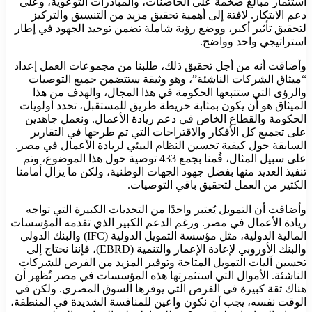
استثمار مبالغ ضخمة على الحاضنات، والمبادرات التوعوية، وعلى
دعم الابتكار. لافتة إلى أهمية تحقيق مزيد من التنسيق والتركيز
لتحقيق تأثير أكبر، ووضع رؤية شاملة تضمن توحيد الجهود في إطار
استراتيجي واحد وواضح.
وأضافت أنه من أجل تحقيق ذلك، طلبنا من مجموعات العمل إعداد
“ميثاق الشركات الناشئة”، وهو وثيقة ستتضمن جميع التوصيات
والرؤى التي ستتبعها الحكومة في هذا المجال، والهدف من هذا
الميثاق هو أن يكون بمثابة خريطة طريق للمستقبل، تحدد أولويات
الحكومة والقطاع الخاص في دعم ريادة الأعمال. ونعمل جاهدين
على تجميع كل الأفكار والاقتراحات التي تم طرحها في التقارير
السابقة حول كيفية تحسين النظام البيئي لريادة الأعمال في مصر.
على سبيل المثال، قُمنا بجمع 433 توصية حول هذا الموضوع، وتم
تنفيذ العديد منها بفضل جهود الجهات الوطنية، ولكن ما يزال أمامنا
الكثير من العمل لتحقيق باقي التوصيات.
وأضافت أن التمويل يُعتبر واحدًا من التحديات الكبيرة التي تواجه
ريادة الأعمال في مصر. ورغم الدعم الكبير الذي تقدمه المؤسسات
المالية الدولية، مثل مؤسسة التمويل الدولية (IFC) والبنك الدولي
والبنك الأوروبي لإعادة الإعمار والتنمية (EBRD)، فإننا نحتاج إلى
تحسين آليات التمويل المتاحة وتوفير المزيد من الفرص للشركات
الناشئة. الأموال التي استثمرتها هذه المؤسسات في مصر تُظهر أن
هناك ثقة كبيرة في الفرص التي يوفرها السوق المصري. ولكن في
الوقت نفسه، يجب أن نكون واعين للمنافسة الشديدة في المنطقة،