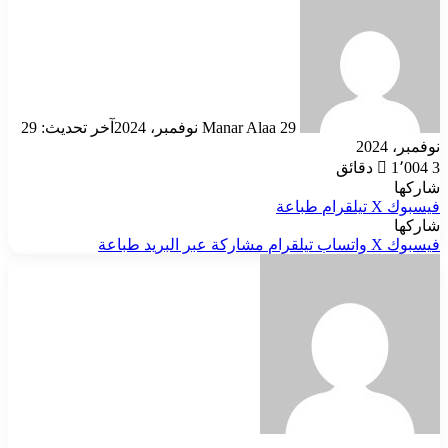
أرسل
بريدا
إلكترونيا
29 نوفمبر، 2024
Manar Alaa
آخر تحديث: 29
نوفمبر، 2024
3 دقائق
1٬004
شاركها
فيسبوك
‫X
تيلقرام
طباعة
شاركها
فيسبوك
‫X
واتساب
تيلقرام
مشاركة عبر البريد
طباعة