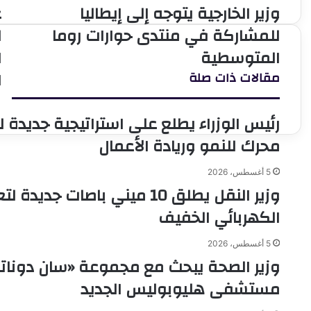
وزير الخارجية يتوجه إلى إيطاليا
ع
وزير
ع
الخارجية
ا
للمشاركة في منتدى حوارات روما
ل
يتوجه
ا
المتوسطية
ا
إلى
ل
إيطاليا
ا
ا
مقالات ذات صلة
للمشاركة
ل
في
د
منتدى
ت
رئيس الوزراء يطلع على استراتيجية جديدة 
حوارات
ا
محرك للنمو وريادة الأعمال
روما
ا
المتوسطية
ا
ب
5 أغسطس، 2026
م
وزير النقل يطلق 10 ميني باصات
و
الكهربائي الخفيف
ا
ا
ا
5 أغسطس، 2026
(
وزير الصحة يبحث مع مجموعة «سان دوناتو
مستشفى هليوبوليس الجديد