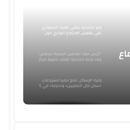
وزير العدل يجري زيارة مفاجئة لمحكمة
شمال القاهرة الابتدائية للوقوف على
انتظام العمل ومراجعة
وزير الخارجية يلتقي نظيره السعودي
على هامش الاجتماع الوزاري حول
القدس في عمّان
اع
“رئيس جهاز العلمين الجديدة يستقبل
وفد وزارة الخارجية لتفقد جاهزية مركز
ن
المؤتمرات والمعارض الدولي لاستضافة
الفعاليات الدولية الكبرى”
وزيرة الإسكان تتابع تنفيذ مشروعات
«سكن لكل المصريين» و«ديارنا» في 5
مدن جديدة