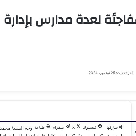
اجئة لعدة مدارس بإدارة ا
آخر تحديث: 25 نوفمبر، 2024
شاركها
فيسبوك
‫X
تيلقرام
طباعة
وجه السيد/ محمد ع
لمدرستي “تحيا مصر ١” و”تحيا مصر ٢” لمت