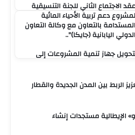
قد الاجتماع الثاني للجنة التنسيقية
قد
لاجتماع
مشروع دعم تربية الأحياء المائية
لثاني
لمستدامة بالتعاون مع وكالة التعاون
لجنة
لتنسيقية
لدولي اليابانية (جايكا)"..
مشروع
عم
ربية
لتحويل جهاز تنمية المشروعات إلى
لأحياء
لمائية
لمستدامة
التعاون
ع
 جديدة لتعزيز الربط بين المدن الجديدة والقطار
كالة
لتعاون
لدولي
ليابانية
جايكا)"..
» الإيطالية مستجدات إنشاء