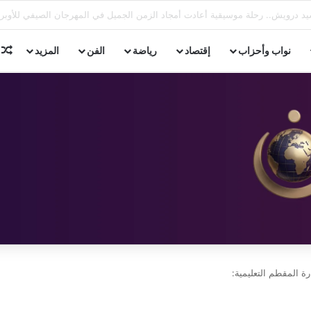
بتفرح» تواصل فعالياتها بشاطئ البوريفاج تحت شعار «اعرف مركزك»
م
نواب وأحزاب
إقتصاد
رياضة
الفن
المزيد
ة المقطم التعليمية: